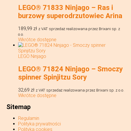
LEGO® 71833 Ninjago – Ras i
burzowy superodrzutowiec Arina
189,99
zł
z VAT
sprzedaż realizowana przez Brixani sp. z
o.o.
Wkrótce dostępne
LEGO Ninjago
LEGO® 71824 Ninjago – Smoczy
spinner Spinjitzu Sory
32,69
zł
z VAT
sprzedaż realizowana przez Brixani sp. z o.o.
Wkrótce dostępne
Sitemap
Regulamin
Polityka prywatności
Polityka cookies