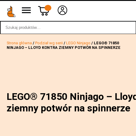
Szukaj:
wstecz
Strona główna
/
Podział wg serii
/
LEGO Ninjago
/ LEGO® 71850
NINJAGO – LLOYD KONTRA ZIEMNY POTWÓR NA SPINNERZE
LEGO® 71850 Ninjago – Lloyd
ziemny potwór na spinnerze