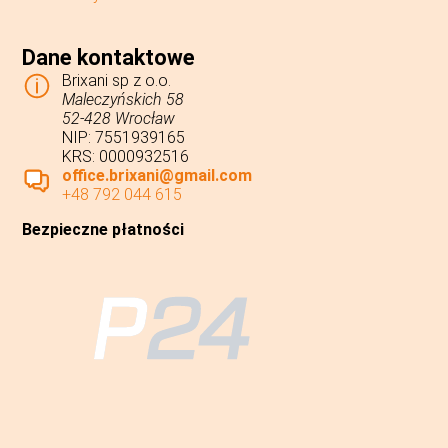
Dane kontaktowe
Brixani sp z o.o.
Maleczyńskich 58
52-428 Wrocław
NIP: 7551939165
KRS: 0000932516
office.brixani@gmail.com
+48 792 044 615
Bezpieczne płatności