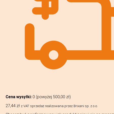
Cena wysyłki:
0 (powyżej
500,00
zł
)
27,44
zł
z VAT
sprzedaż realizowana przez Brixani sp. z o.o.