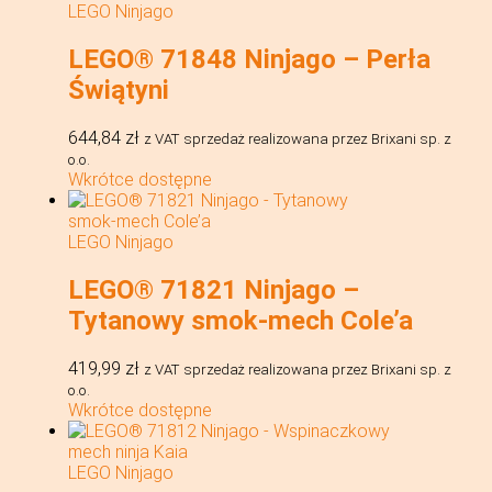
LEGO Ninjago
LEGO® 71848 Ninjago – Perła
Świątyni
644,84
zł
z VAT
sprzedaż realizowana przez Brixani sp. z
o.o.
Wkrótce dostępne
LEGO Ninjago
LEGO® 71821 Ninjago –
Tytanowy smok-mech Cole’a
419,99
zł
z VAT
sprzedaż realizowana przez Brixani sp. z
o.o.
Wkrótce dostępne
LEGO Ninjago