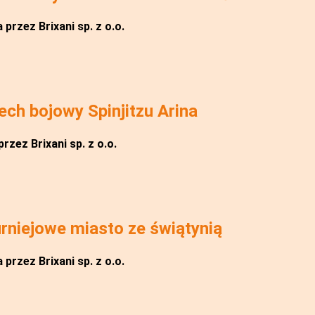
przez Brixani sp. z o.o.
h bojowy Spinjitzu Arina
rzez Brixani sp. z o.o.
niejowe miasto ze świątynią
przez Brixani sp. z o.o.