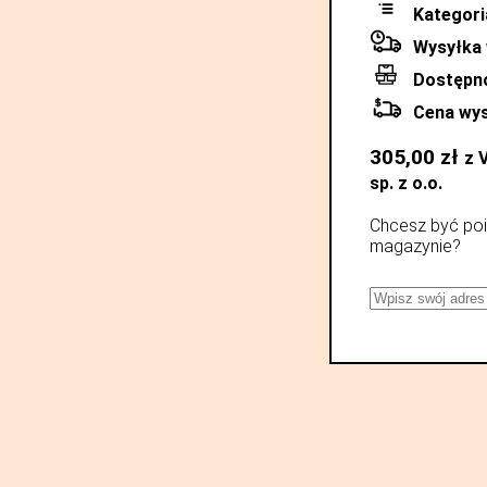
Kategori
Wysyłka 
Dostępn
Cena wys
305,00
zł
z 
sp. z o.o.
Chcesz być poi
magazynie?