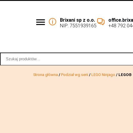
Brixani sp z o.o.
office.bri
NIP: 7551939165
+48 792 04
Podział wg serii
Współpraca 
Szukaj:
Strona główna
/
Podział wg serii
/
LEGO Ninjago
/ LEGO® 