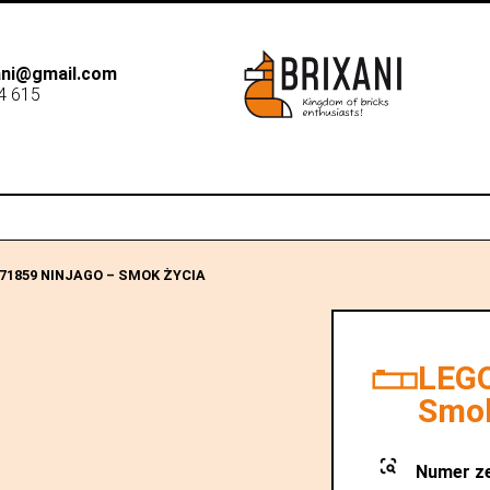
xani@gmail.com
4 615
B2B
Dostawa
Sk
71859 NINJAGO – SMOK ŻYCIA
LEGO
Smok
Numer z