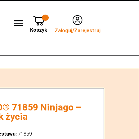
Koszyk
Zaloguj/Zarejestruj
lep stacjonarny WROCŁAW
Kontakt
® 71859 Ninjago –
 życia
estawu:
71859