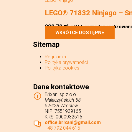
LEGO Ninjago
LEGO® 71832 Ninjago – S
229,79
zł
z VAT
sprzedaż realizowana 
WKRÓTCE DOSTĘPNE
Sitemap
Regulamin
Polityka prywatności
Polityka cookies
Dane kontaktowe
Brixani sp z o.o.
Maleczyńskich 58
52-428 Wrocław
NIP: 7551939165
KRS: 0000932516
office.brixani@gmail.com
+48 792 044 615