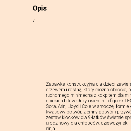
Opis
/
Zabawka konstrukcyjna dla dzieci zawie
drzewem i rośliną, który można obrócić, b
ruchomego minimecha z kokpitem dla mini
epickich bitew służy osiem minifigurek L
Sora, Arin, Lloyd i Cole w smoczej formie
kwasowy potwór, ziemny potwór i przywód
zestaw klocków dla 9-latków świetnie spr
urodzinowy dla chłopców, dziewczynek 
ninja.