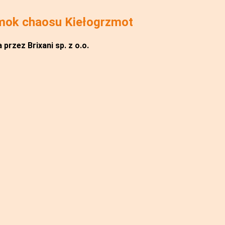
mok chaosu Kiełogrzmot
przez Brixani sp. z o.o.