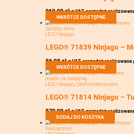
969,99
zł
z VAT
sprzedaż realizowana 
WKRÓTCE DOSTĘPNE
LEGO Ninjago
LEGO® 71839 Ninjago – Mec
56,98
zł
z VAT
sprzedaż realizowana p
WKRÓTCE DOSTĘPNE
LEGO Ninjago
,
Strefa kolekcjonera
LEGO® 71814 Ninjago – Tur
879,99
zł
z VAT
sprzedaż realizowana 
DODAJ DO KOSZYKA