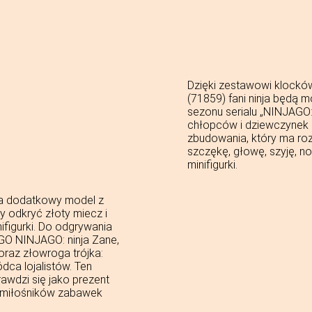
Dzięki zestawowi klockó
(71859) fani ninja będą m
sezonu serialu „NINJAGO
chłopców i dziewczynek 
zbudowania, który ma ro
szczękę, głowę, szyję, nog
minifigurki.
ra dodatkowy model z
y odkryć złoty miecz i
figurki. Do odgrywania
EGO NINJAGO: ninja Zane,
 oraz złowroga trójka:
ca lojalistów. Ten
awdzi się jako prezent
i miłośników zabawek