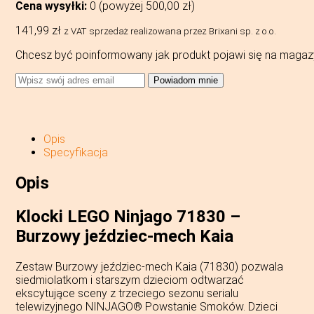
Cena wysyłki:
0 (powyżej
500,00
zł
)
141,99
zł
z VAT
sprzedaż realizowana przez Brixani sp. z o.o.
Chcesz być poinformowany jak produkt pojawi się na magaz
Powiadom mnie
Opis
Specyfikacja
Opis
Klocki LEGO Ninjago 71830 –
Burzowy jeździec-mech Kaia
Zestaw Burzowy jeździec-mech Kaia (71830) pozwala
siedmiolatkom i starszym dzieciom odtwarzać
ekscytujące sceny z trzeciego sezonu serialu
telewizyjnego NINJAGO® Powstanie Smoków. Dzieci