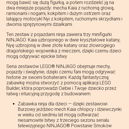
mogą bawić się dużą figurką, a potem rozdzielić ją na
dwa mniejsze pojazdy: mecha Kaia z ruchomą głową,
ramionami i nogami, kokpitem i dużym ostrzem oraz
latający motocykl Nyi z kokpitem, ruchomymi skrzydłami i
dwoma sprężynowymi działkami.
Ten zestaw z pojazdami ninja zawiera trzy minifigurki
NINJAGO: Kaia uzbrojonego w dwie kryształowe katany,
Nyę uzbrojoną w dwie złote katany oraz złowrogiego
dragońskiego wojownika z mieczem, dzięki czemu dzieci
mogą odgrywać epickie bitwy.
Seria zestawów LEGO® NINJAGO obejmuje mechy,
pojazdy i świątynie, dzięki czemu fani mogą odgrywać
historie ze swoimi bohaterami. Każdą fantastyczną
zabawkę można stworzyć z pomocą aplikacji LEGO
Builder, która poprowadzi Ciebie i Twoje dziecko przez
łatwą i intuicyjną przygodę z budowaniem.
Zabawka ninja dla dzieci — dzięki zestawowi
Burzowy jeździec-mech Kaia chłopcy i dziewczynki
w wieku od siedmiu lat mogą odtwarzać
niesamowite bitwy z trzeciego sezonu serialu
telewizyjnego NINJAGO® Powstanie Smoków