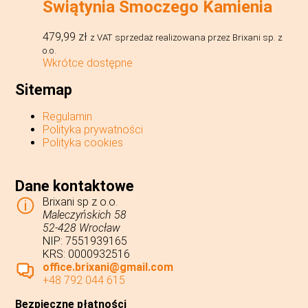
Świątynia Smoczego Kamienia
479,99
zł
z VAT
sprzedaż realizowana przez Brixani sp. z
o.o.
Wkrótce dostępne
Sitemap
Regulamin
Polityka prywatności
Polityka cookies
Dane kontaktowe
Brixani sp z o.o.
Maleczyńskich 58
52-428 Wrocław
NIP: 7551939165
KRS: 0000932516
office.brixani@gmail.com
+48 792 044 615
Bezpieczne płatności