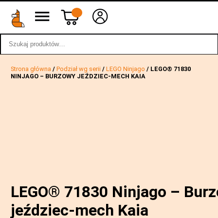
Szukaj:
wstecz
Strona główna
/
Podział wg serii
/
LEGO Ninjago
/ LEGO® 71830
NINJAGO – BURZOWY JEŹDZIEC-MECH KAIA
LEGO® 71830 Ninjago – Bur
jeździec-mech Kaia