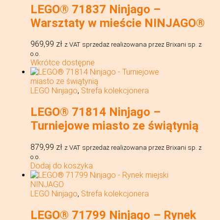
LEGO® 71837 Ninjago –
Warsztaty w mieście NINJAGO®
969,99
zł
z VAT
sprzedaż realizowana przez Brixani sp. z
o.o.
Wkrótce dostępne
LEGO Ninjago
,
Strefa kolekcjonera
LEGO® 71814 Ninjago –
Turniejowe miasto ze świątynią
879,99
zł
z VAT
sprzedaż realizowana przez Brixani sp. z
o.o.
Dodaj do koszyka
LEGO Ninjago
,
Strefa kolekcjonera
LEGO® 71799 Ninjago – Rynek