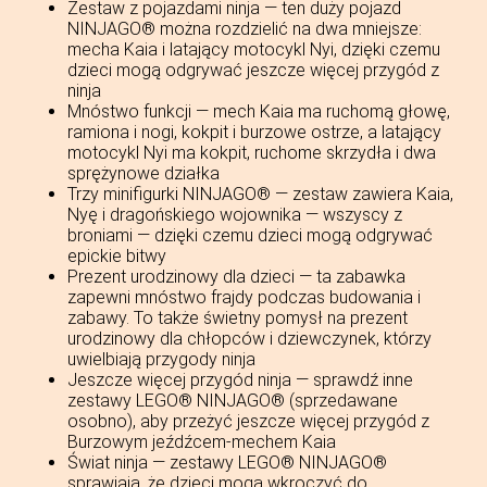
Zestaw z pojazdami ninja — ten duży pojazd
NINJAGO® można rozdzielić na dwa mniejsze:
mecha Kaia i latający motocykl Nyi, dzięki czemu
dzieci mogą odgrywać jeszcze więcej przygód z
ninja
Mnóstwo funkcji — mech Kaia ma ruchomą głowę,
ramiona i nogi, kokpit i burzowe ostrze, a latający
motocykl Nyi ma kokpit, ruchome skrzydła i dwa
sprężynowe działka
Trzy minifigurki NINJAGO® — zestaw zawiera Kaia,
Nyę i dragońskiego wojownika — wszyscy z
broniami — dzięki czemu dzieci mogą odgrywać
epickie bitwy
Prezent urodzinowy dla dzieci — ta zabawka
zapewni mnóstwo frajdy podczas budowania i
zabawy. To także świetny pomysł na prezent
urodzinowy dla chłopców i dziewczynek, którzy
uwielbiają przygody ninja
Jeszcze więcej przygód ninja — sprawdź inne
zestawy LEGO® NINJAGO® (sprzedawane
osobno), aby przeżyć jeszcze więcej przygód z
Burzowym jeźdźcem-mechem Kaia
Świat ninja — zestawy LEGO® NINJAGO®
sprawiają, że dzieci mogą wkroczyć do