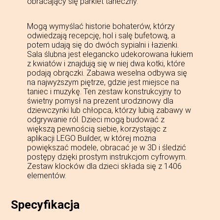
obracający się parkiet taneczny.
Mogą wymyślać historie bohaterów, którzy
odwiedzają recepcję, hol i salę bufetową, a
potem udają się do dwóch sypialni i łazienki.
Sala ślubna jest elegancko udekorowana łukiem
z kwiatów i znajdują się w niej dwa kotki, które
podają obrączki. Zabawa weselna odbywa się
na najwyższym piętrze, gdzie jest miejsce na
taniec i muzykę. Ten zestaw konstrukcyjny to
świetny pomysł na prezent urodzinowy dla
dziewczynki lub chłopca, którzy lubią zabawy w
odgrywanie ról. Dzieci mogą budować z
większą pewnością siebie, korzystając z
aplikacji LEGO Builder, w której można
powiększać modele, obracać je w 3D i śledzić
postępy dzięki prostym instrukcjom cyfrowym.
Zestaw klocków dla dzieci składa się z 1406
elementów.
Specyfikacja