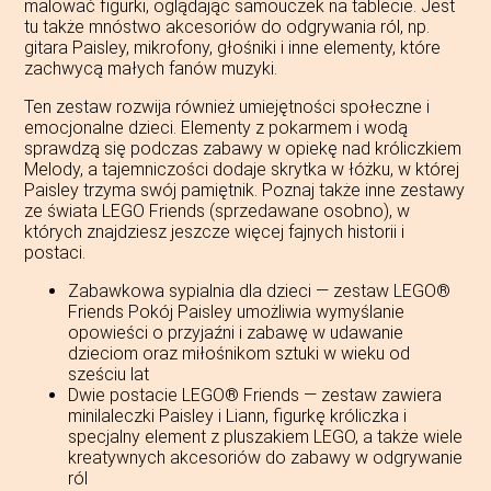
malować figurki, oglądając samouczek na tablecie. Jest
tu także mnóstwo akcesoriów do odgrywania ról, np.
gitara Paisley, mikrofony, głośniki i inne elementy, które
zachwycą małych fanów muzyki.
Ten zestaw rozwija również umiejętności społeczne i
emocjonalne dzieci. Elementy z pokarmem i wodą
sprawdzą się podczas zabawy w opiekę nad króliczkiem
Melody, a tajemniczości dodaje skrytka w łóżku, w której
Paisley trzyma swój pamiętnik. Poznaj także inne zestawy
ze świata LEGO Friends (sprzedawane osobno), w
których znajdziesz jeszcze więcej fajnych historii i
postaci.
Zabawkowa sypialnia dla dzieci — zestaw LEGO®
Friends Pokój Paisley umożliwia wymyślanie
opowieści o przyjaźni i zabawę w udawanie
dzieciom oraz miłośnikom sztuki w wieku od
sześciu lat
Dwie postacie LEGO® Friends — zestaw zawiera
minilaleczki Paisley i Liann, figurkę króliczka i
specjalny element z pluszakiem LEGO, a także wiele
kreatywnych akcesoriów do zabawy w odgrywanie
ról