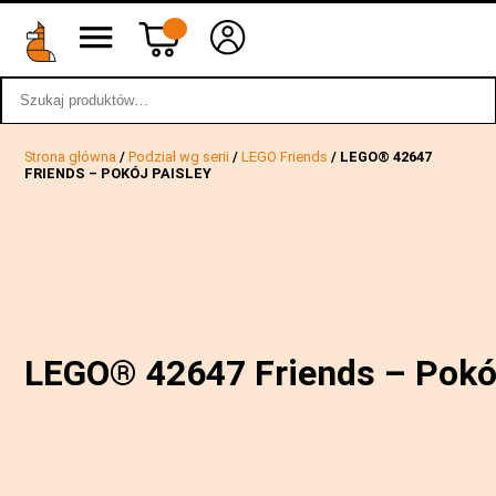
Szukaj:
wstecz
Strona główna
/
Podział wg serii
/
LEGO Friends
/ LEGO® 42647
FRIENDS – POKÓJ PAISLEY
LEGO® 42647 Friends – Pokój