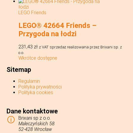
LEGO Friends
LEGO® 42664 Friends –
Przygoda na łodzi
231,43
zł
z VAT
sprzedaż realizowana przez Brixani sp. z
o.o.
Wkrótce dostępne
Sitemap
Regulamin
Polityka prywatności
Polityka cookies
Dane kontaktowe
Brixani sp z o.o.
Maleczyńskich 58
52-428 Wrocław