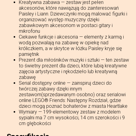
Kreatywna zabawa — zestaw jest pełen
akcesoriów, które nawiązują do zainteresowań
Paisley i Liann. Dziewczynki mogą malować figurki i
organizować występ muzyczny dzięki
zabawkowym akcesoriom w postaci gitary i
mikrofonu
Ciekawe funkcje i akcesoria — elementy z karmą i
wodą pozwalają na zabawę w opiekę nad
króliczkiem, a w skrytce w łóżku Paisley kryje się
pamiętnik
Prezent dla miłośników muzyki i sztuki — ten zestaw
to świetny prezent dla dzieci, które lubią kreatywne
zajęcia artystyczne i rękodzieło lub kreatywną
zabawę
Serial dostępny online — zainspiruj dzieci do
twórczej zabawy dzięki innym
zestawom(sprzedawanym osobno) oraz serialowi
online LEGO® Friends: Następny Rozdział, gdzie
dzieci mogą poznać bohaterów z miasta Heartlake
Wymiary — 199-elementowy zestaw z modelem
sypialni ma 7 cm wysokości, 14 cm szerokości i 9
cm głębokości