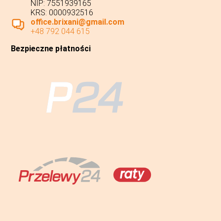
NIP: 7551939165
KRS: 0000932516
office.brixani@gmail.com
+48 792 044 615
Bezpieczne płatności