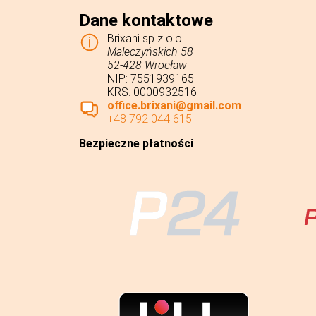
Dane kontaktowe
Brixani sp z o.o.
Maleczyńskich 58
52-428 Wrocław
NIP: 7551939165
KRS: 0000932516
office.brixani@gmail.com
+48 792 044 615
Bezpieczne płatności