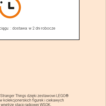
iągu:
:
:
dostawa:
w 2 dni robocze
 Stranger Things dzięki zestawowi LEGO®
w kolekcjonerskich figurek i ciekawych
e wnętrze stacji radiowej WSQK,