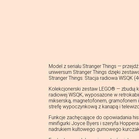
Model z serialu Stranger Things — przejd
uniwersum Stranger Things dzięki zesta
Stranger Things: Stacja radiowa WSQK (4
Kolekcjonerski zestaw LEGO® — zbuduj ku
radiowej WSQK, wyposażone w retrokabi
mikserską, magnetofonem, gramofonem i
strefę wypoczynkową z kanapą i telewiz
Funkcje zachęcające do opowiadania hist
minifigurki Joyce Byers i szeryfa Hopper
nadrukiem kultowego gumowego kurczaka