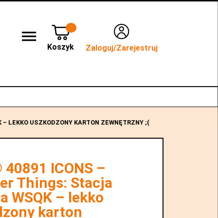
Koszyk
Zaloguj/Zarejestruj
lep stacjonarny WROCŁAW
Kontakt
K – LEKKO USZKODZONY KARTON ZEWNĘTRZNY ;(
 40891 ICONS –
er Things: Stacja
a WSQK – lekko
dzony karton