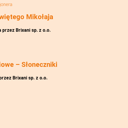
jonera
iętego Mikołaja
przez Brixani sp. z o.o.
owe – Słoneczniki
rzez Brixani sp. z o.o.