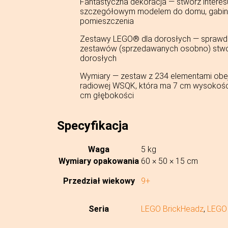
Fantastyczna dekoracja — stwórz intere
szczegółowym modelem do domu, gabine
pomieszczenia
Zestawy LEGO® dla dorosłych — sprawdź 
zestawów (sprzedawanych osobno) stwor
dorosłych
Wymiary — zestaw z 234 elementami obej
radiowej WSQK, która ma 7 cm wysokości
cm głębokości
Specyfikacja
Waga
5 kg
Wymiary opakowania
60 × 50 × 15 cm
Przedział wiekowy
9+
Seria
LEGO BrickHeadz
,
LEGO