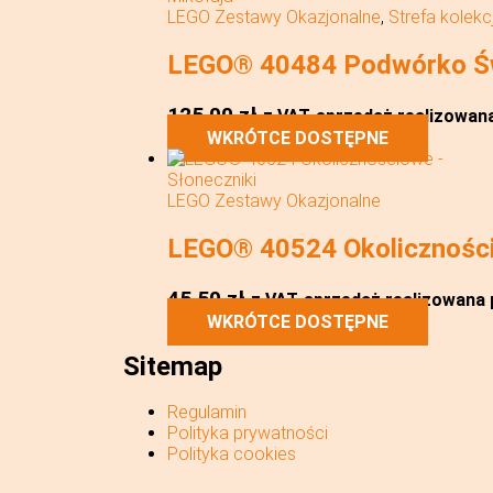
LEGO Zestawy Okazjonalne
,
Strefa kolekc
LEGO® 40484 Podwórko Św
125,00
zł
z VAT
sprzedaż realizowana 
WKRÓTCE DOSTĘPNE
LEGO Zestawy Okazjonalne
LEGO® 40524 Okoliczności
45,50
zł
z VAT
sprzedaż realizowana p
WKRÓTCE DOSTĘPNE
Sitemap
Regulamin
Polityka prywatności
Polityka cookies