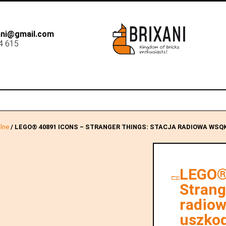
xani@gmail.com
4 615
B2B
Dostawa
Sk
lne
/ LEGO® 40891 ICONS – STRANGER THINGS: STACJA RADIOWA WSQ
LEGO®
Strang
radiow
uszko