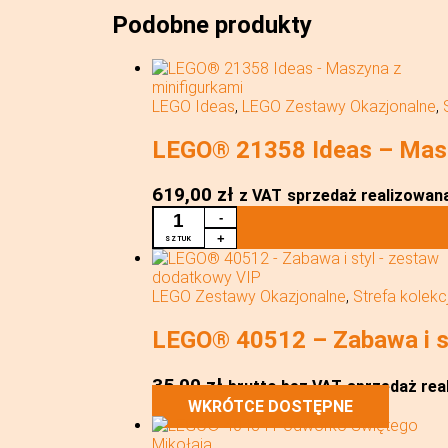
Podobne produkty
LEGO Ideas
,
LEGO Zestawy Okazjonalne
,
LEGO® 21358 Ideas – Masz
619,00
zł
z VAT
sprzedaż realizowana 
ILOŚĆ
-
LEGO®
+
SZTUK
21358
IDEAS
-
LEGO Zestawy Okazjonalne
,
Strefa kolekc
MASZYNA
Z
LEGO® 40512 – Zabawa i s
MINIFIGURKAMI
35,00
zł
brutto bez VAT
sprzedaż rea
WKRÓTCE DOSTĘPNE