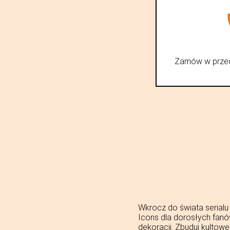
THINGS:
STACJA
RADIOWA
WSQK
-
LEKKO
Zamów w przec
USZKODZONY
KARTON
ZEWNĘTRZNY
;
(
Wkrocz do świata serialu
Icons dla dorosłych fanó
dekoracji. Zbuduj kultow