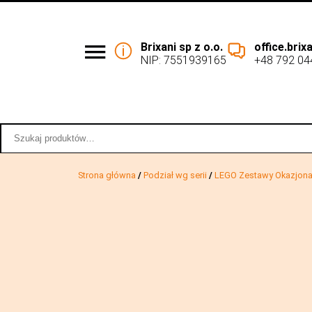
Brixani sp z o.o.
office.bri
NIP: 7551939165
+48 792 04
Podział wg serii
Współpraca 
Szukaj:
Strona główna
/
Podział wg serii
/
LEGO Zestawy Okazjona