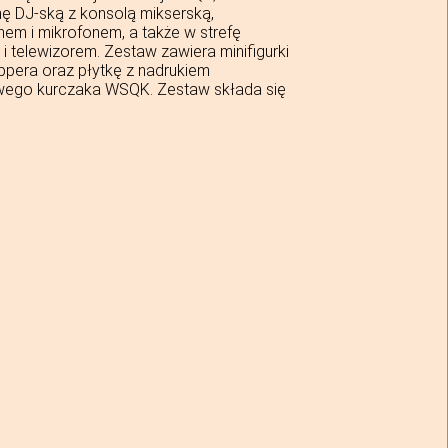
ę DJ-ską z konsolą mikserską,
m i mikrofonem, a także w strefę
telewizorem. Zestaw zawiera minifigurki
ppera oraz płytkę z nadrukiem
ego kurczaka WSQK. Zestaw składa się