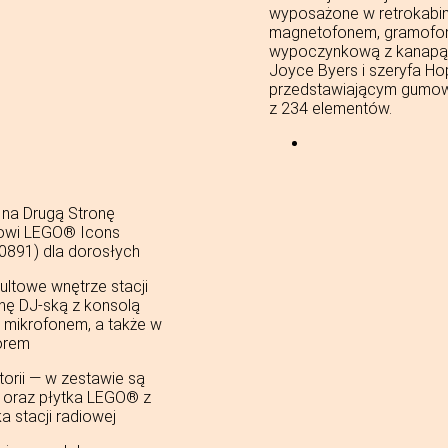
wyposażone w retrokabin
magnetofonem, gramofone
wypoczynkową z kanapą i 
Joyce Byers i szeryfa Ho
przedstawiającym gumow
z 234 elementów.
ź na Drugą Stronę
wowi LEGO® Icons
0891) dla dorosłych
ltowe wnętrze stacji
nę DJ-ską z konsolą
 mikrofonem, a także w
orem
orii — w zestawie są
a oraz płytka LEGO® z
 stacji radiowej