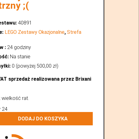
rzny ;(
estawu:
40891
e:
LEGO Zestawy Okazjonalne
,
Strefa
w :
24 godziny
ość:
Na stanie
yłki:
0 (powyżej
500,00
zł
)
VAT
sprzedaż realizowana przez Brixani
ź wielkość rat.
DODAJ DO KOSZYKA