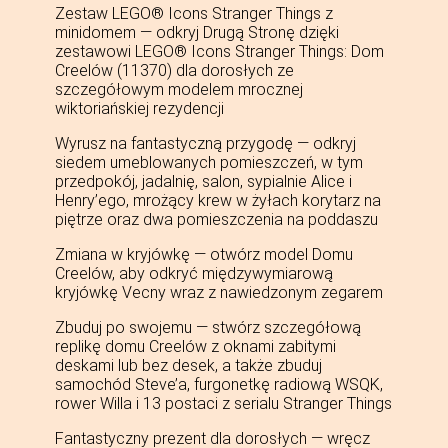
Zestaw LEGO® Icons Stranger Things z
minidomem — odkryj Drugą Stronę dzięki
zestawowi LEGO® Icons Stranger Things: Dom
Creelów (11370) dla dorosłych ze
szczegółowym modelem mrocznej
wiktoriańskiej rezydencji
Wyrusz na fantastyczną przygodę — odkryj
siedem umeblowanych pomieszczeń, w tym
przedpokój, jadalnię, salon, sypialnie Alice i
Henry’ego, mrożący krew w żyłach korytarz na
piętrze oraz dwa pomieszczenia na poddaszu
Zmiana w kryjówkę — otwórz model Domu
Creelów, aby odkryć międzywymiarową
kryjówkę Vecny wraz z nawiedzonym zegarem
Zbuduj po swojemu — stwórz szczegółową
replikę domu Creelów z oknami zabitymi
deskami lub bez desek, a także zbuduj
samochód Steve’a, furgonetkę radiową WSQK,
rower Willa i 13 postaci z serialu Stranger Things
Fantastyczny prezent dla dorosłych — wręcz