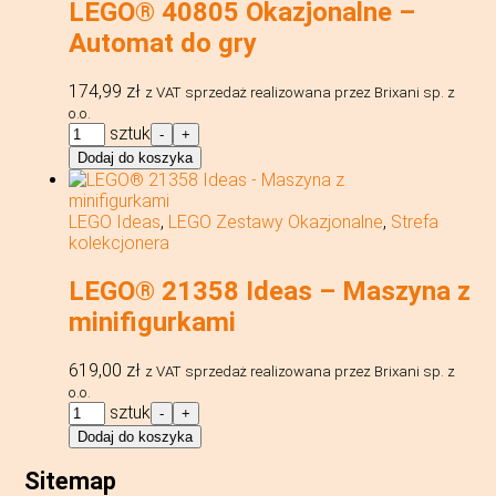
LEGO® 40805 Okazjonalne –
Automat do gry
174,99
zł
z VAT
sprzedaż realizowana przez Brixani sp. z
o.o.
ilość
sztuk
-
+
LEGO®
Dodaj do koszyka
40805
Okazjonalne
-
LEGO Ideas
,
LEGO Zestawy Okazjonalne
,
Strefa
Automat
kolekcjonera
do
gry
LEGO® 21358 Ideas – Maszyna z
minifigurkami
619,00
zł
z VAT
sprzedaż realizowana przez Brixani sp. z
o.o.
ilość
sztuk
-
+
LEGO®
Dodaj do koszyka
21358
Ideas
Sitemap
-