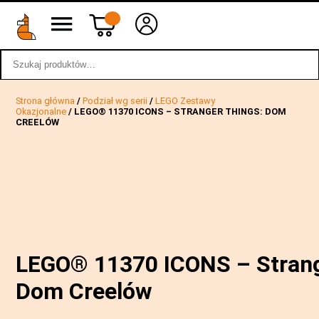
Szukaj:
wstecz
Strona główna
/
Podział wg serii
/
LEGO Zestawy
Okazjonalne
/ LEGO® 11370 ICONS – STRANGER THINGS: DOM
CREELÓW
LEGO® 11370 ICONS – Strang
Dom Creelów