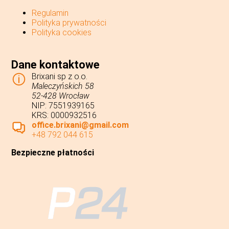
Maszyna
Regulamin
z
Polityka prywatności
minifigurkami
Polityka cookies
Dane kontaktowe
Brixani sp z o.o.
Maleczyńskich 58
52-428 Wrocław
NIP: 7551939165
KRS: 0000932516
office.brixani@gmail.com
+48 792 044 615
Bezpieczne płatności