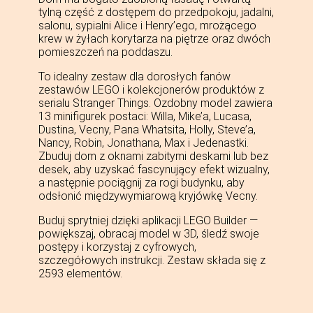
tylną część z dostępem do przedpokoju, jadalni,
salonu, sypialni Alice i Henry’ego, mrożącego
krew w żyłach korytarza na piętrze oraz dwóch
pomieszczeń na poddaszu.
To idealny zestaw dla dorosłych fanów
zestawów LEGO i kolekcjonerów produktów z
serialu Stranger Things. Ozdobny model zawiera
13 minifigurek postaci: Willa, Mike’a, Lucasa,
Dustina, Vecny, Pana Whatsita, Holly, Steve’a,
Nancy, Robin, Jonathana, Max i Jedenastki.
Zbuduj dom z oknami zabitymi deskami lub bez
desek, aby uzyskać fascynujący efekt wizualny,
a następnie pociągnij za rogi budynku, aby
odsłonić międzywymiarową kryjówkę Vecny.
Buduj sprytniej dzięki aplikacji LEGO Builder —
powiększaj, obracaj model w 3D, śledź swoje
postępy i korzystaj z cyfrowych,
szczegółowych instrukcji. Zestaw składa się z
2593 elementów.