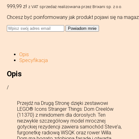
999,99
zł
z VAT
sprzedaż realizowana przez Brixani sp. z o.o.
Chcesz być poinformowany jak produkt pojawi się na magaz
Powiadom mnie
Opis
Specyfikacja
Opis
/
Przejdź na Drugą Stronę dzięki zestawowi
LEGO® Icons Stranger Things: Dom Creelów
(11370) z minidomem dla dorosłych. Ten
niezwykle szczegółowy model mrocznej
gotyckiej rezydencji zawiera samochód Steve’a,
furgonetkę radiową WSQK oraz rower Willa.
Dom ma bogato zdobioną fasadę i otwartą