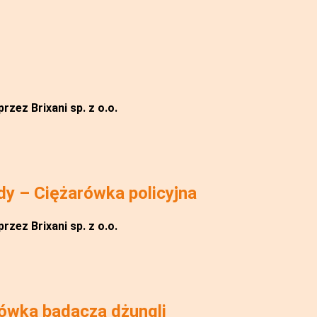
rzez Brixani sp. z o.o.
y – Ciężarówka policyjna
rzez Brixani sp. z o.o.
ówka badacza dżungli