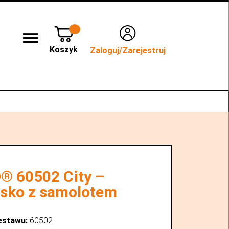
Koszyk
Zaloguj/Zarejestruj
lep stacjonarny WROCŁAW
Kontakt
® 60502 City –
isko z samolotem
estawu:
60502