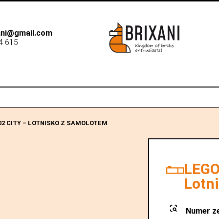
xani@gmail.com
4 615
B2B
Dostawa
Sk
02 CITY – LOTNISKO Z SAMOLOTEM
LEGO
Lotn
Numer z