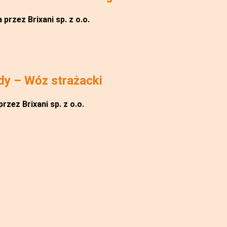
przez Brixani sp. z o.o.
dy – Wóz strażacki
rzez Brixani sp. z o.o.