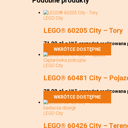
Podobne produkty
LEGO City
LEGO® 60205 City – Tory
71,99
zł
z VAT
sprzedaż realizowana p
WKRÓTCE DOSTĘPNE
LEGO City
LEGO® 60481 City – Pojazd
28,00
zł
z VAT
sprzedaż realizowana p
WKRÓTCE DOSTĘPNE
LEGO City
LEGO® 60426 City – Teren