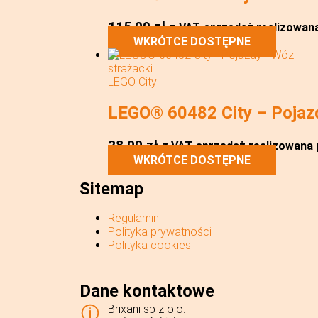
115,99
zł
z VAT
sprzedaż realizowana 
WKRÓTCE DOSTĘPNE
LEGO City
LEGO® 60482 City – Pojaz
28,00
zł
z VAT
sprzedaż realizowana p
WKRÓTCE DOSTĘPNE
Sitemap
Regulamin
Polityka prywatności
Polityka cookies
Dane kontaktowe
Brixani sp z o.o.