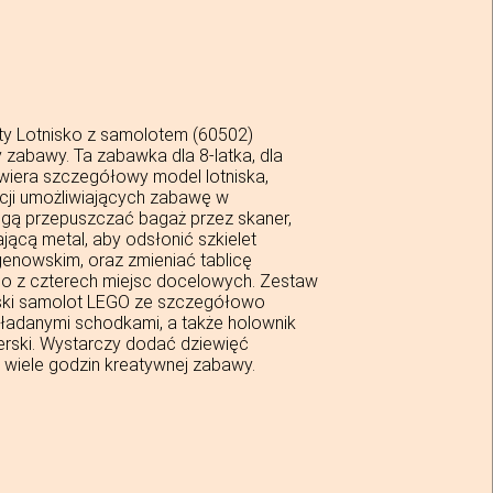
y Lotnisko z samolotem (60502)
 zabawy. Ta zabawka dla 8-latka, dla
wiera szczegółowy model lotniska,
cji umożliwiających zabawę w
ogą przepuszczać bagaż przez skaner,
ącą metal, aby odsłonić szkielet
genowskim, oraz zmieniać tablicę
no z czterech miejsc docelowych. Zestaw
ski samolot LEGO ze szczegółowo
ładanymi schodkami, a także holownik
erski. Wystarczy dodać dziewięć
ć wiele godzin kreatywnej zabawy.