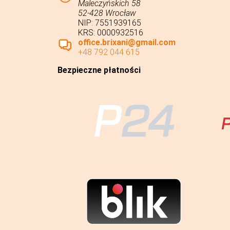
Maleczyńskich 58
52-428 Wrocław
NIP: 7551939165
KRS: 0000932516
office.brixani@gmail.com
+48 792 044 615
Bezpieczne płatności