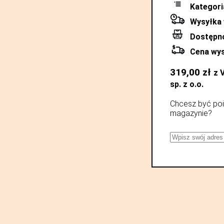
Kategori
Wysyłka 
Dostępn
Cena wys
319,00
zł
z 
sp. z o.o.
Chcesz być poi
magazynie?