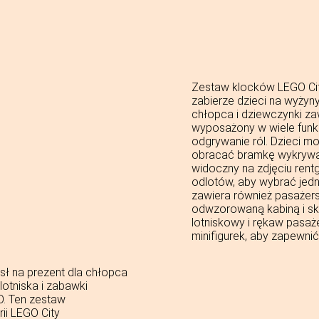
Zestaw klocków LEGO Cit
zabierze dzieci na wyżyny
chłopca i dziewczynki za
wyposażony w wiele funk
odgrywanie ról. Dzieci m
obracać bramkę wykrywaj
widoczny na zdjęciu rent
odlotów, aby wybrać jed
zawiera również pasażer
odwzorowaną kabiną i sk
lotniskowy i rękaw pasaż
minifigurek, aby zapewni
sł na prezent dla chłopca
 lotniska i zabawki
O. Ten zestaw
ii LEGO City