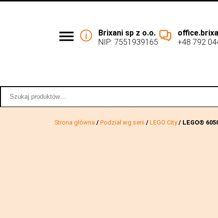
Brixani sp z o.o.
office.bri
NIP: 7551939165
+48 792 04
Podział wg serii
Współpraca 
Szukaj:
Strona główna
/
Podział wg serii
/
LEGO City
/ LEGO® 605