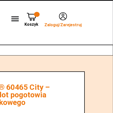
Koszyk
Zaloguj/Zarejestruj
lep stacjonarny WROCŁAW
Kontakt
 60465 City –
ot pogotowia
nkowego