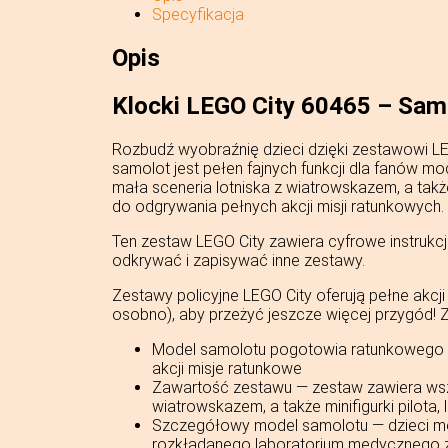
Specyfikacja
Opis
Klocki LEGO City 60465 – Sam
Rozbudź wyobraźnię dzieci dzięki zestawowi LE
samolot jest pełen fajnych funkcji dla fanów m
mała sceneria lotniska z wiatrowskazem, a także
do odgrywania pełnych akcji misji ratunkowych.
Ten zestaw LEGO City zawiera cyfrowe instrukcj
odkrywać i zapisywać inne zestawy.
Zestawy policyjne LEGO City oferują pełne akc
osobno), aby przeżyć jeszcze więcej przygód!
Model samolotu pogotowia ratunkowego —
akcji misje ratunkowe
Zawartość zestawu — zestaw zawiera wszys
wiatrowskazem, a także minifigurki pilota,
Szczegółowy model samolotu — dzieci mog
rozkładanego laboratorium medycznego z