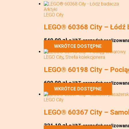
LEGO City
LEGO® 60368 City – Łódź 
549,99
zł
z VAT
sprzedaż realizowana 
WKRÓTCE DOSTĘPNE
LEGO City
,
Strefa kolekcjonera
LEGO® 60198 City – Pocią
699,99
zł
z VAT
sprzedaż realizowana 
WKRÓTCE DOSTĘPNE
LEGO City
LEGO® 60367 City – Samol
321,10
zł
z VAT
sprzedaż realizowana 