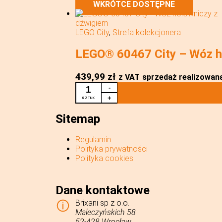
WKRÓTCE DOSTĘPNE
LEGO City
,
Strefa kolekcjonera
LEGO® 60467 City – Wóz h
439,99
zł
z VAT
sprzedaż realizowana 
ILOŚĆ
-
LEGO®
+
SZTUK
60467
CITY
Sitemap
-
WÓZ
Regulamin
HOLOWNICZY
Polityka prywatności
Z
Polityka cookies
DŹWIGIEM
Dane kontaktowe
Brixani sp z o.o.
Maleczyńskich 58
52-428 Wrocław