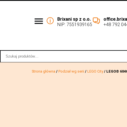
Brixani sp z o.o.
office.bri
NIP: 7551939165
+48 792 04
Podział wg serii
Współpraca 
Szukaj:
Strona główna
/
Podział wg serii
/
LEGO City
/ LEGO® 60