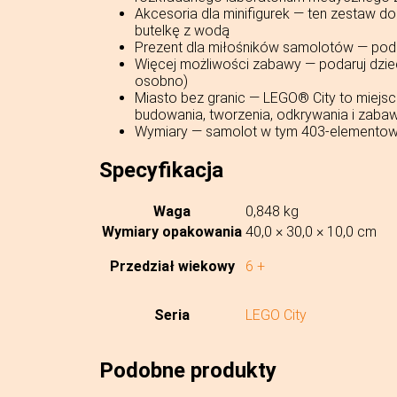
Akcesoria dla minifigurek — ten zestaw d
butelkę z wodą
Prezent dla miłośników samolotów — podaru
Więcej możliwości zabawy — podaruj dzie
osobno)
Miasto bez granic — LEGO® City to miejsc
budowania, tworzenia, odkrywania i zaba
Wymiary — samolot w tym 403-elementowy
Specyfikacja
Waga
0,848 kg
Wymiary opakowania
40,0 × 30,0 × 10,0 cm
Przedział wiekowy
6 +
Seria
LEGO City
Podobne produkty