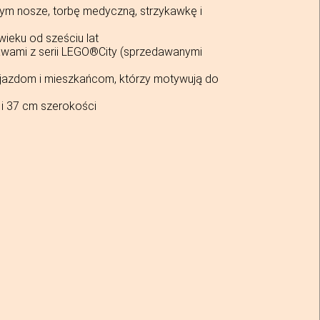
tym nosze, torbę medyczną, strzykawkę i
wieku od sześciu lat
tawami z serii LEGO®City (sprzedawanymi
pojazdom i mieszkańcom, którzy motywują do
i 37 cm szerokości