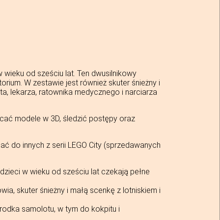
wieku od sześciu lat. Ten dwusilnikowy
rium. W zestawie jest również skuter śnieżny i
ta, lekarza, ratownika medycznego i narciarza
racać modele w 3D, śledzić postępy oraz
ać do innych z serii LEGO City (sprzedawanych
eci w wieku od sześciu lat czekają pełne
, skuter śnieżny i małą scenkę z lotniskiem i
odka samolotu, w tym do kokpitu i