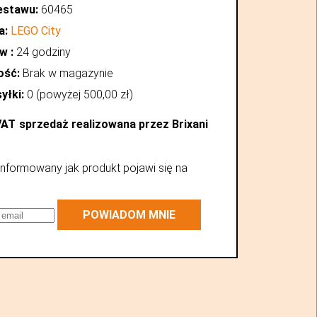
estawu:
60465
a:
LEGO City
w :
24 godziny
ość:
Brak w magazynie
yłki:
0 (powyżej
500,00
zł
)
VAT
sprzedaż realizowana przez Brixani
nformowany jak produkt pojawi się na
POWIADOM MNIE