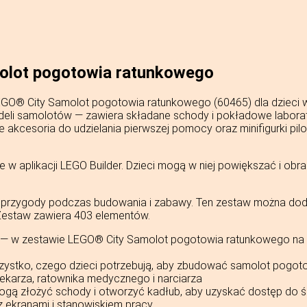
olot pogotowia ratunkowego
GO® City Samolot pogotowia ratunkowego (60465) dla dzieci w 
odeli samolotów — zawiera składane schody i pokładowe laborato
 akcesoria do udzielania pierwszej pomocy oraz minifigurki pilo
e w aplikacji LEGO Builder. Dzieci mogą w niej powiększać i ob
ji przygody podczas budowania i zabawy. Ten zestaw można dod
 Zestaw zawiera 403 elementów.
 w zestawie LEGO® City Samolot pogotowia ratunkowego na dzi
tko, czego dzieci potrzebują, aby zbudować samolot pogotowia
 lekarza, ratownika medycznego i narciarza
ą złożyć schody i otworzyć kadłub, aby uzyskać dostęp do śr
 ekranami i stanowiskiem pracy