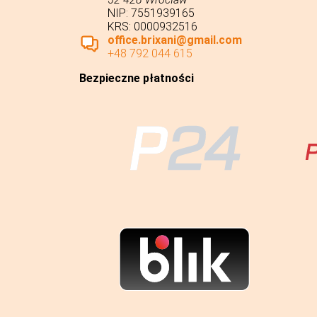
NIP: 7551939165
KRS: 0000932516
office.brixani@gmail.com
+48 792 044 615
Bezpieczne płatności