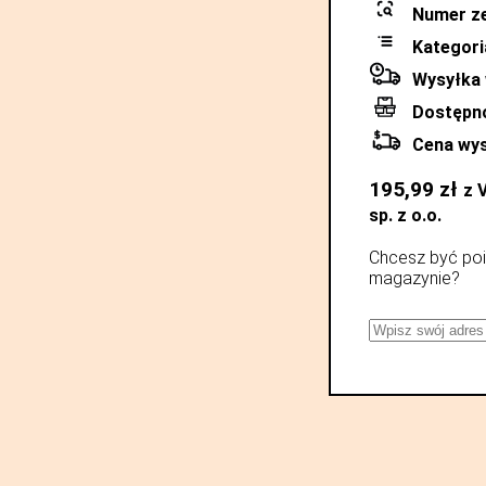
Numer z
Kategori
Wysyłka 
Dostępn
Cena wys
195,99
zł
z 
sp. z o.o.
Chcesz być poi
magazynie?