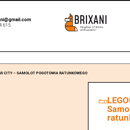
xani@gmail.com
4 615
B2B
Dostawa
Sk
465 CITY – SAMOLOT POGOTOWIA RATUNKOWEGO
LEGO®
Samol
ratu