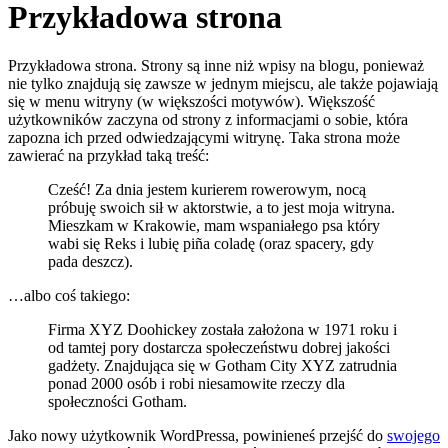
Przykładowa strona
Przykładowa strona. Strony są inne niż wpisy na blogu, ponieważ
nie tylko znajdują się zawsze w jednym miejscu, ale także pojawiają
się w menu witryny (w większości motywów). Większość
użytkowników zaczyna od strony z informacjami o sobie, która
zapozna ich przed odwiedzającymi witrynę. Taka strona może
zawierać na przykład taką treść:
Cześć! Za dnia jestem kurierem rowerowym, nocą
próbuję swoich sił w aktorstwie, a to jest moja witryna.
Mieszkam w Krakowie, mam wspaniałego psa który
wabi się Reks i lubię piña coladę (oraz spacery, gdy
pada deszcz).
…albo coś takiego:
Firma XYZ Doohickey została założona w 1971 roku i
od tamtej pory dostarcza społeczeństwu dobrej jakości
gadżety. Znajdująca się w Gotham City XYZ zatrudnia
ponad 2000 osób i robi niesamowite rzeczy dla
społeczności Gotham.
Jako nowy użytkownik WordPressa, powinieneś przejść do
swojego