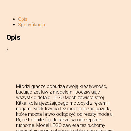
Opis
Specyfikacja
Opis
/
Młodzi gracze pobudzą swoją kreatywność,
budując zestaw z modelem i podziwiając
wszystkie detale. LEGO Mech zawiera strój
Kitka, kota ujeżdżającego motocykl z rękami i
nogami. Kitek trzyma też mechaniczne pazurki,
które można łatwo odłączyć od reszty modelu.
Ręce Fortnite figurki także są odczepiane i
ruchome. Model LEGO zawiera też ruchomy
element — można obrócić korbkę z tyłu tułowia