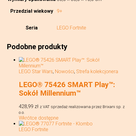
Przedział wiekowy
9+
Seria
LEGO Fortnite
Podobne produkty
LEGO Star Wars
,
Nowości
,
Strefa kolekcjonera
LEGO® 75426 SMART Play™:
Sokół Millennium™
428,99
zł
z VAT
sprzedaż realizowana przez Brixani sp. z
o.o.
Wkrótce dostępne
LEGO Fortnite