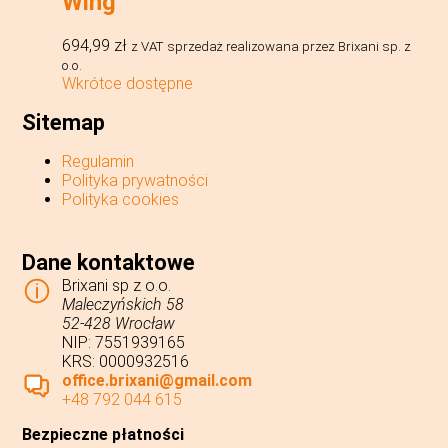
Wing™
694,99
zł
z VAT
sprzedaż realizowana przez Brixani sp. z
o.o.
Wkrótce dostępne
Sitemap
Regulamin
Polityka prywatności
Polityka cookies
Dane kontaktowe
Brixani sp z o.o.
Maleczyńskich 58
52-428 Wrocław
NIP: 7551939165
KRS: 0000932516
office.brixani@gmail.com
+48 792 044 615
Bezpieczne płatności