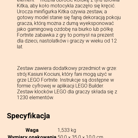
Kitka, aby koło motocykla zaczęło się kręcić.
Urocza minifigurka Kitka ożywia zestaw, a
gotowy model stanie się fajną dekoracją pokoju
gracza, którą można z dumą wyeksponować
jako gamingową ozdobę na biurko lub półkę.
Fortnite zabawka z gry to pomysł na prezent
dla dzieci, nastolatków i graczy w wieku od 12
lat.
Zestaw zawiera dodatkowy przedmiot w grze:
strój Kasiuni Kociuni, który fani mogą użyć w
grze LEGO Fortnite. Instrukcje są dostępne w
formie cyfrowej w aplikacji LEGO Builder.
Zestaw klocków LEGO dla graczy składa się z
1230 elementów.
Specyfikacja
Waga
1,533 kg
Wymiary opakowania
50,0 × 35,0 × 10,0 cm