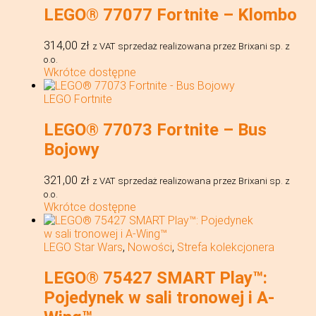
LEGO® 77077 Fortnite – Klombo
314,00
zł
z VAT
sprzedaż realizowana przez Brixani sp. z
o.o.
Wkrótce dostępne
LEGO Fortnite
LEGO® 77073 Fortnite – Bus
Bojowy
321,00
zł
z VAT
sprzedaż realizowana przez Brixani sp. z
o.o.
Wkrótce dostępne
LEGO Star Wars
,
Nowości
,
Strefa kolekcjonera
LEGO® 75427 SMART Play™:
Pojedynek w sali tronowej i A-