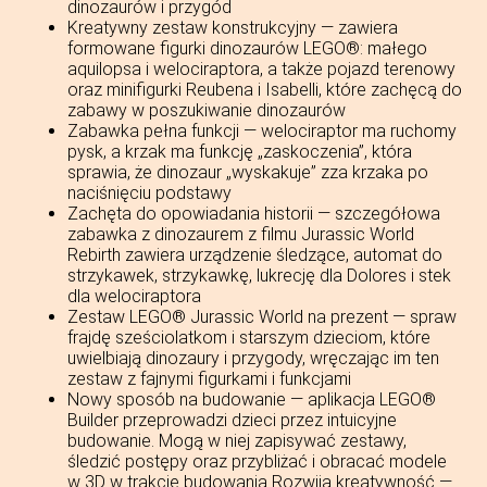
dinozaurów i przygód
Kreatywny zestaw konstrukcyjny — zawiera
formowane figurki dinozaurów LEGO®: małego
aquilopsa i welociraptora, a także pojazd terenowy
oraz minifigurki Reubena i Isabelli, które zachęcą do
zabawy w poszukiwanie dinozaurów
Zabawka pełna funkcji — welociraptor ma ruchomy
pysk, a krzak ma funkcję „zaskoczenia”, która
sprawia, że dinozaur „wyskakuje” zza krzaka po
naciśnięciu podstawy
Zachęta do opowiadania historii — szczegółowa
zabawka z dinozaurem z filmu Jurassic World
Rebirth zawiera urządzenie śledzące, automat do
strzykawek, strzykawkę, lukrecję dla Dolores i stek
dla welociraptora
Zestaw LEGO® Jurassic World na prezent — spraw
frajdę sześciolatkom i starszym dzieciom, które
uwielbiają dinozaury i przygody, wręczając im ten
zestaw z fajnymi figurkami i funkcjami
Nowy sposób na budowanie — aplikacja LEGO®
Builder przeprowadzi dzieci przez intuicyjne
budowanie. Mogą w niej zapisywać zestawy,
śledzić postępy oraz przybliżać i obracać modele
w 3D w trakcie budowania Rozwija kreatywność —