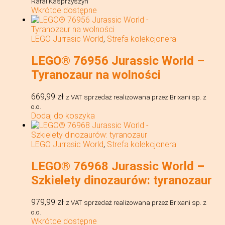
Rafał Kasprzyszyn
Wkrótce dostępne
LEGO Jurrasic World
,
Strefa kolekcjonera
LEGO® 76956 Jurassic World –
Tyranozaur na wolności
669,99
zł
z VAT
sprzedaż realizowana przez Brixani sp. z
o.o.
Dodaj do koszyka
LEGO Jurrasic World
,
Strefa kolekcjonera
LEGO® 76968 Jurassic World –
Szkielety dinozaurów: tyranozaur
979,99
zł
z VAT
sprzedaż realizowana przez Brixani sp. z
o.o.
Wkrótce dostępne