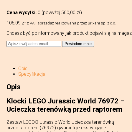
Cena wysyłki:
0 (powyżej
500,00
zł
)
106,09
zł
z VAT
sprzedaż realizowana przez Brixani sp. z o.o.
Chcesz być poinformowany jak produkt pojawi się na magaz
Powiadom mnie
Opis
Specyfikacja
Opis
Klocki LEGO Jurassic World 76972 –
Ucieczka terenówką przed raptorem
Zestaw LEGO® Jurassic World Ucieczka terenówką
przed raptorem (76972) gwarantuje ekscytujące