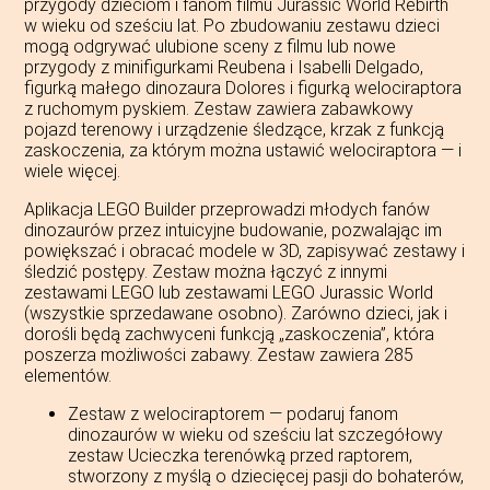
przygody dzieciom i fanom filmu Jurassic World Rebirth
w wieku od sześciu lat. Po zbudowaniu zestawu dzieci
mogą odgrywać ulubione sceny z filmu lub nowe
przygody z minifigurkami Reubena i Isabelli Delgado,
figurką małego dinozaura Dolores i figurką welociraptora
z ruchomym pyskiem. Zestaw zawiera zabawkowy
pojazd terenowy i urządzenie śledzące, krzak z funkcją
zaskoczenia, za którym można ustawić welociraptora — i
wiele więcej.
Aplikacja LEGO Builder przeprowadzi młodych fanów
dinozaurów przez intuicyjne budowanie, pozwalając im
powiększać i obracać modele w 3D, zapisywać zestawy i
śledzić postępy. Zestaw można łączyć z innymi
zestawami LEGO lub zestawami LEGO Jurassic World
(wszystkie sprzedawane osobno). Zarówno dzieci, jak i
dorośli będą zachwyceni funkcją „zaskoczenia”, która
poszerza możliwości zabawy. Zestaw zawiera 285
elementów.
Zestaw z welociraptorem — podaruj fanom
dinozaurów w wieku od sześciu lat szczegółowy
zestaw Ucieczka terenówką przed raptorem,
stworzony z myślą o dziecięcej pasji do bohaterów,