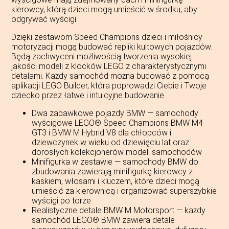
kierowcy, którą dzieci mogą umieścić w środku, aby
odgrywać wyścigi.
Dzięki zestawom Speed Champions dzieci i miłośnicy
motoryzacji mogą budować repliki kultowych pojazdów.
Będą zachwyceni możliwością tworzenia wysokiej
jakości modeli z klocków LEGO z charakterystycznymi
detalami. Każdy samochód można budować z pomocą
aplikacji LEGO Builder, która poprowadzi Ciebie i Twoje
dziecko przez łatwe i intuicyjne budowanie.
Dwa zabawkowe pojazdy BMW — samochody
wyścigowe LEGO® Speed Champions BMW M4
GT3 i BMW M Hybrid V8 dla chłopców i
dziewczynek w wieku od dziewięciu lat oraz
dorosłych kolekcjonerów modeli samochodów
Minifigurka w zestawie — samochody BMW do
zbudowania zawierają minifigurkę kierowcy z
kaskiem, włosami i kluczem, które dzieci mogą
umieścić za kierownicą i organizować superszybkie
wyścigi po torze
Realistyczne detale BMW M Motorsport — każdy
samochód LEGO® BMW zawiera detale