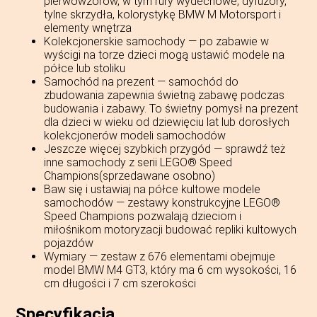
pierwowzorów, w tym rury wydechowe, dyfuzory,
tylne skrzydła, kolorystykę BMW M Motorsport i
elementy wnętrza
Kolekcjonerskie samochody — po zabawie w
wyścigi na torze dzieci mogą ustawić modele na
półce lub stoliku
Samochód na prezent — samochód do
zbudowania zapewnia świetną zabawę podczas
budowania i zabawy. To świetny pomysł na prezent
dla dzieci w wieku od dziewięciu lat lub dorosłych
kolekcjonerów modeli samochodów
Jeszcze więcej szybkich przygód — sprawdź też
inne samochody z serii LEGO® Speed
Champions(sprzedawane osobno)
Baw się i ustawiaj na półce kultowe modele
samochodów — zestawy konstrukcyjne LEGO®
Speed Champions pozwalają dzieciom i
miłośnikom motoryzacji budować repliki kultowych
pojazdów
Wymiary — zestaw z 676 elementami obejmuje
model BMW M4 GT3, który ma 6 cm wysokości, 16
cm długości i 7 cm szerokości
Specyfikacja