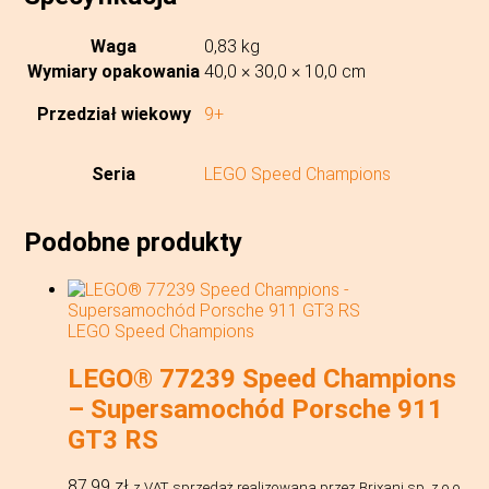
Waga
0,83 kg
Wymiary opakowania
40,0 × 30,0 × 10,0 cm
Przedział wiekowy
9+
Seria
LEGO Speed Champions
Podobne produkty
LEGO Speed Champions
LEGO® 77239 Speed Champions
– Supersamochód Porsche 911
GT3 RS
87,99
zł
z VAT
sprzedaż realizowana przez Brixani sp. z o.o.