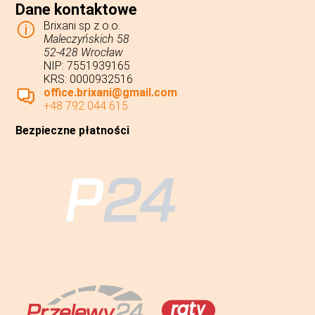
Dane kontaktowe
Brixani sp z o.o.
Maleczyńskich 58
52-428 Wrocław
NIP: 7551939165
KRS: 0000932516
office.brixani@gmail.com
+48 792 044 615
Bezpieczne płatności