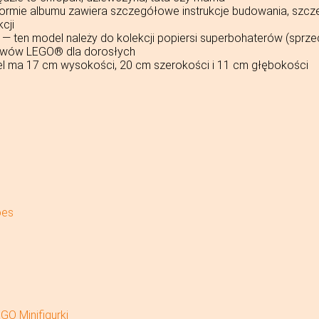
formie albumu zawiera szczegółowe instrukcje budowania, szczeg
cji
— ten model należy do kolekcji popiersi superbohaterów (sprzed
tawów LEGO® dla dorosłych
 ma 17 cm wysokości, 20 cm szerokości i 11 cm głębokości
oes
GO Minifigurki