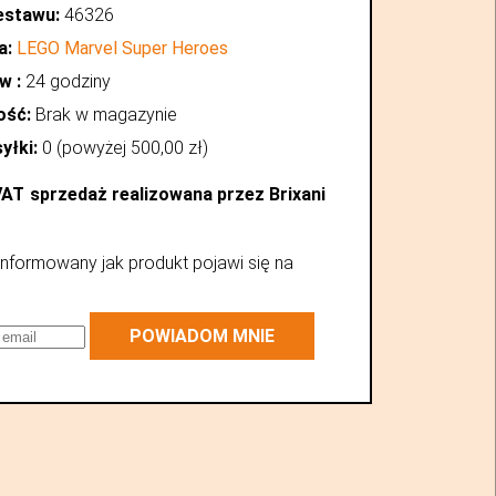
estawu:
46326
a:
LEGO Marvel Super Heroes
w :
24 godziny
ość:
Brak w magazynie
yłki:
0 (powyżej
500,00
zł
)
VAT
sprzedaż realizowana przez Brixani
nformowany jak produkt pojawi się na
POWIADOM MNIE