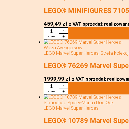
LEGO® MINIFIGURES 71050 
459,49
zł
z VAT
sprzedaż realizowana 
ILOŚĆ
-
LEGO®
+
SZTUK
MINIFIGURES
71050
KOMPLET
LEGO Marvel Super Heroes
,
Strefa kolekc
36
SZTUK
LEGO® 76269 Marvel Supe
FIGURKI
MARVEL
SPIDER
1999,99
zł
z VAT
sprzedaż realizowan
VERSE
ILOŚĆ
-
LEGO®
+
SZTUK
76269
MARVEL
SUPER
LEGO Marvel Super Heroes
HEROES
-
LEGO® 10789 Marvel Super
WIEŻA
AVENGERSÓW