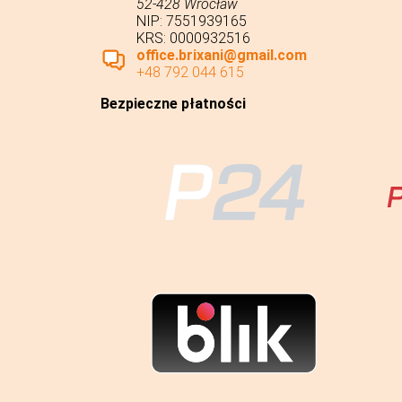
52-428 Wrocław
NIP: 7551939165
KRS: 0000932516
office.brixani@gmail.com
+48 792 044 615
Bezpieczne płatności