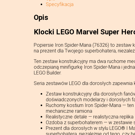
Specyfikacja
Opis
Klocki LEGO Marvel Super Her
Popiersie Iron Spider-Mana (76326) to zestaw 
na prezent dla Twojego superbohatera, niezależ
Ten zestaw konstrukcyjny ma dwa ruchome mec
odczepianą minifigurkę Iron Spider-Mana i jedna
LEGO Builder.
Seria zestawów LEGO dla dorosłych zapewnia k
Zestaw konstrukcyjny dla dorosłych fanów
doświadczonych modelarzy i dorosłych 
Ruchomy kostium Iron Spider-Mana — ten
mechaniczne ramiona
Realistyczne detale — realistyczna repli
Ozdoba z superbohaterem — w zestawie są
Prezent dla dorosłych w stylu LEGO® ǀ M
superbohatera, niezależnie od tego, czy 