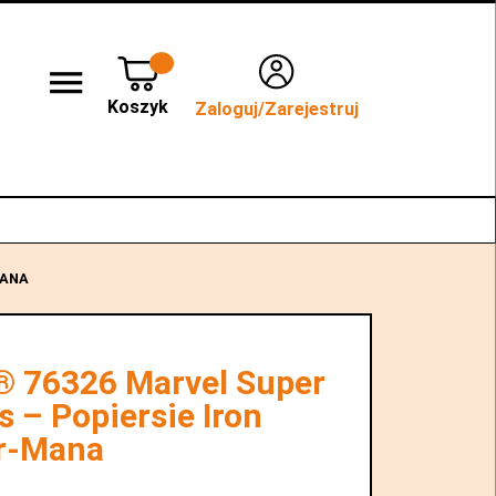
Koszyk
Zaloguj/Zarejestruj
lep stacjonarny WROCŁAW
Kontakt
MANA
 76326 Marvel Super
 – Popiersie Iron
r-Mana