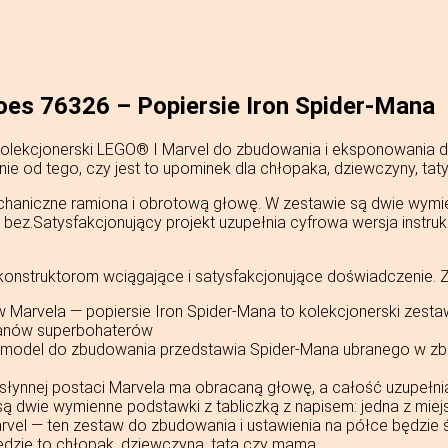
oes 76326 – Popiersie Iron Spider-Mana
kolekcjonerski LEGO® ǀ Marvel do zbudowania i eksponowania d
nie od tego, czy jest to upominek dla chłopaka, dziewczyny, tat
haniczne ramiona i obrotową głowę. W zestawie są dwie wymie
 bez.Satysfakcjonujący projekt uzupełnia cyfrowa wersja instruk
onstruktorom wciągające i satysfakcjonujące doświadczenie. 
 Marvela — popiersie Iron Spider-Mana to kolekcjonerski zesta
fanów superbohaterów
 model do zbudowania przedstawia Spider-Mana ubranego w z
ka słynnej postaci Marvela ma obracaną głowę, a całość uzupełn
 dwie wymienne podstawki z tabliczką z napisem: jedna z miejs
arvel — ten zestaw do zbudowania i ustawienia na półce będzi
będzie to chłopak, dziewczyna, tata czy mama