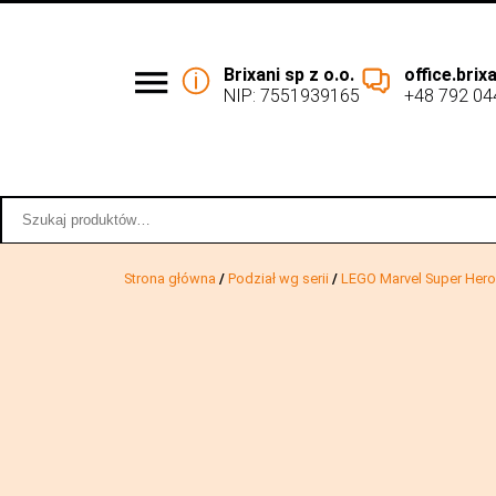
Brixani sp z o.o.
office.bri
NIP: 7551939165
+48 792 04
Podział wg serii
Współpraca 
Szukaj:
Strona główna
/
Podział wg serii
/
LEGO Marvel Super Her