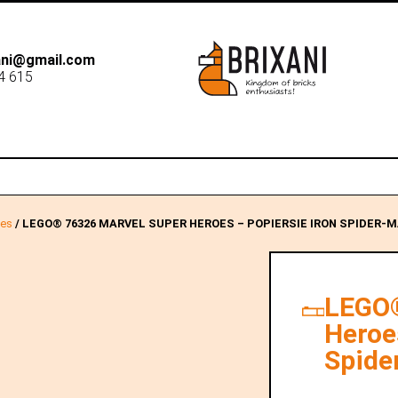
xani@gmail.com
4 615
B2B
Dostawa
Sk
oes
/ LEGO® 76326 MARVEL SUPER HEROES – POPIERSIE IRON SPIDER-
LEGO®
Heroes
Spide