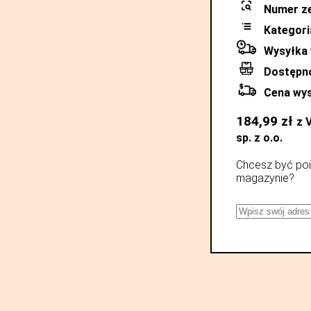
Numer z
Kategori
Wysyłka 
Dostępn
Cena wys
184,99
zł
z 
sp. z o.o.
Chcesz być poi
magazynie?