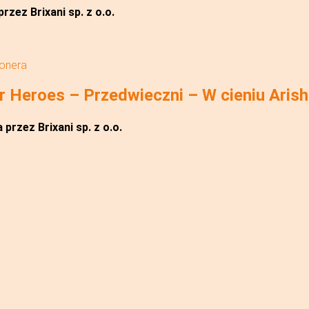
rzez Brixani sp. z o.o.
jonera
 Heroes – Przedwieczni – W cieniu Aris
przez Brixani sp. z o.o.