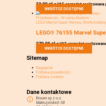
33,00
zł
z VAT
sprzedaż realizowana p
WKRÓTCE DOSTĘPNE
LEGO Marvel Super Heroes
,
Strefa kolekc
LEGO® 76155 Marvel Super
279,99
zł
z VAT
sprzedaż realizowana 
WKRÓTCE DOSTĘPNE
Sitemap
Regulamin
Polityka prywatności
Polityka cookies
Dane kontaktowe
Brixani sp z o.o.
Maleczyńskich 58