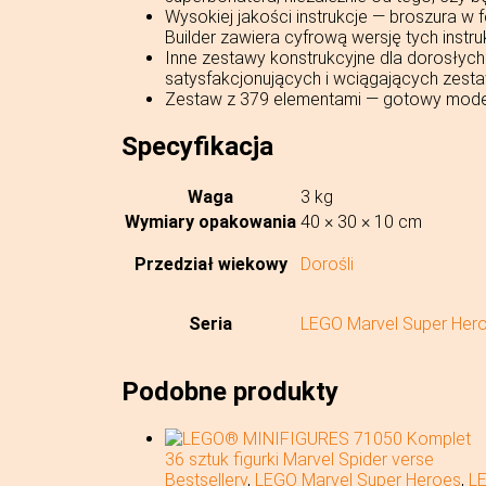
Wysokiej jakości instrukcje — broszura w 
Builder zawiera cyfrową wersję tych instruk
Inne zestawy konstrukcyjne dla dorosłych 
satysfakcjonujących i wciągających zes
Zestaw z 379 elementami — gotowy model
Specyfikacja
Waga
3 kg
Wymiary opakowania
40 × 30 × 10 cm
Przedział wiekowy
Dorośli
Seria
LEGO Marvel Super Her
Podobne produkty
Bestsellery
,
LEGO Marvel Super Heroes
,
LE