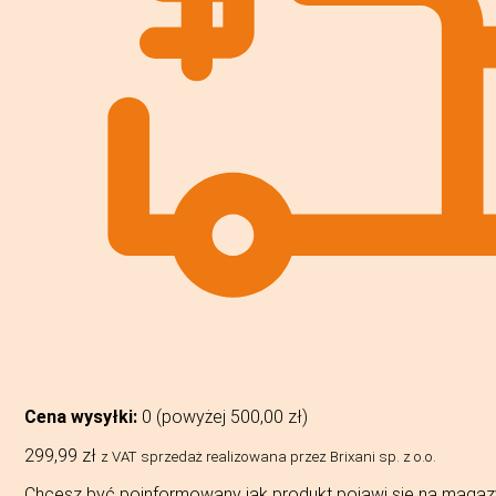
Cena wysyłki:
0 (powyżej
500,00
zł
)
299,99
zł
z VAT
sprzedaż realizowana przez Brixani sp. z o.o.
Chcesz być poinformowany jak produkt pojawi się na magaz