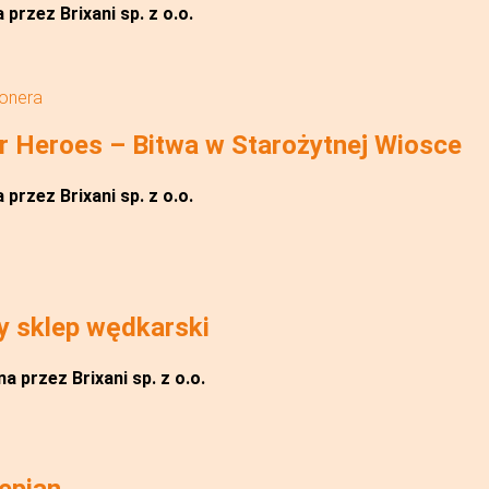
przez Brixani sp. z o.o.
jonera
 Heroes – Bitwa w Starożytnej Wiosce
przez Brixani sp. z o.o.
y sklep wędkarski
a przez Brixani sp. z o.o.
epian