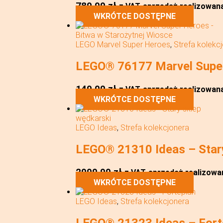
789,99
zł
z VAT
sprzedaż realizowana 
WKRÓTCE DOSTĘPNE
LEGO Marvel Super Heroes
,
Strefa kolekc
LEGO® 76177 Marvel Super
149,00
zł
z VAT
sprzedaż realizowana 
WKRÓTCE DOSTĘPNE
LEGO Ideas
,
Strefa kolekcjonera
LEGO® 21310 Ideas – Star
2999,99
zł
z VAT
sprzedaż realizowan
WKRÓTCE DOSTĘPNE
LEGO Ideas
,
Strefa kolekcjonera
LEGO® 21323 Ideas – Fort