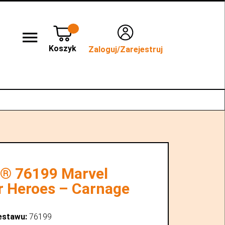
Koszyk
Zaloguj/Zarejestruj
lep stacjonarny WROCŁAW
Kontakt
® 76199 Marvel
r Heroes – Carnage
estawu:
76199