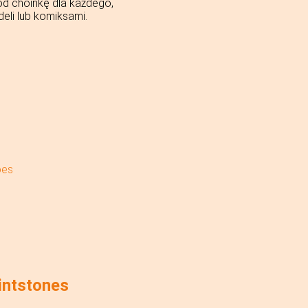
od choinkę dla każdego,
li lub komiksami.
oes
intstones