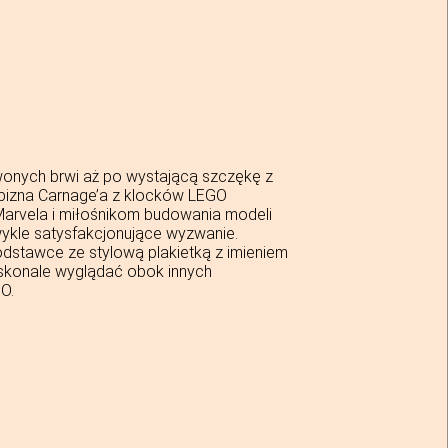
onych brwi aż po wystającą szczękę z
bizna Carnage’a z klocków LEGO
arvela i miłośnikom budowania modeli
ykle satysfakcjonujące wyzwanie.
podstawce ze stylową plakietką z imieniem
oskonale wyglądać obok innych
O.