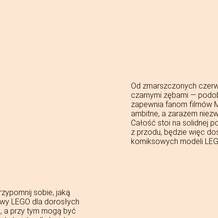
Od zmarszczonych czerw
czarnymi zębami — podo
zapewnia fanom filmów M
ambitne, a zarazem niezw
Całość stoi na solidnej 
z przodu, będzie więc d
komiksowych modeli LEG
rzypomnij sobie, jaką
awy LEGO dla dorosłych
ją, a przy tym mogą być