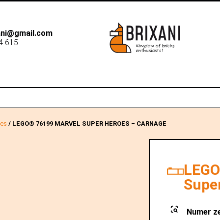
xani@gmail.com
4 615
B2B
Dostawa
Sk
oes
/ LEGO® 76199 MARVEL SUPER HEROES – CARNAGE
LEGO
Supe
Numer z