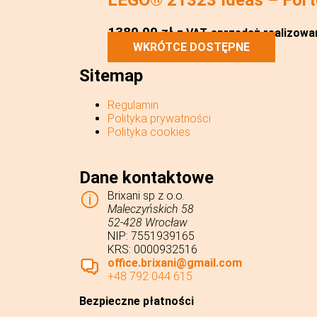
1389,99
zł
z VAT
sprzedaż realizowan
WKRÓTCE DOSTĘPNE
Sitemap
Regulamin
Polityka prywatności
Polityka cookies
Dane kontaktowe
Brixani sp z o.o.
Maleczyńskich 58
52-428 Wrocław
NIP: 7551939165
KRS: 0000932516
office.brixani@gmail.com
+48 792 044 615
Bezpieczne płatności