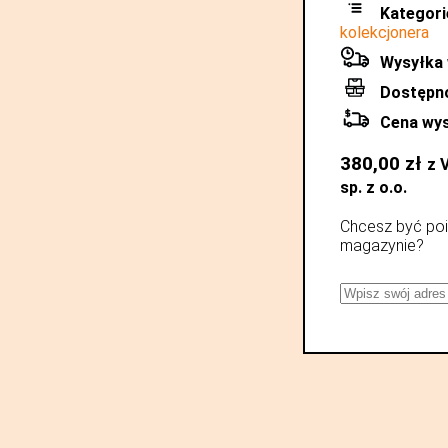
Kategori
kolekcjonera
Wysyłka 
Dostępn
Cena wys
380,00
zł
z 
sp. z o.o.
Chcesz być poi
magazynie?