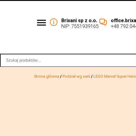
Brixani sp z o.o.
office.bri
NIP: 7551939165
+48 792 04
Podział wg serii
Współpraca 
Szukaj:
Strona główna
/
Podział wg serii
/
LEGO Marvel Super Her