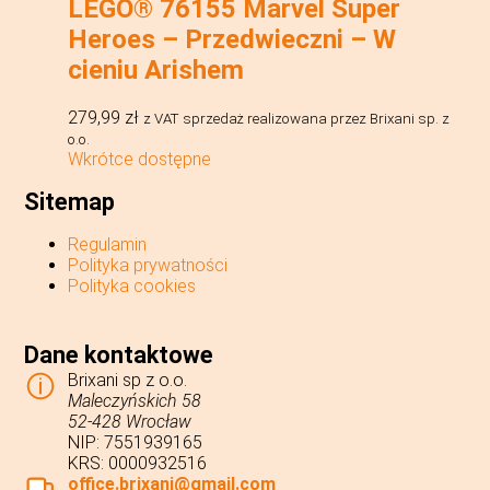
LEGO® 76155 Marvel Super
Heroes – Przedwieczni – W
cieniu Arishem
279,99
zł
z VAT
sprzedaż realizowana przez Brixani sp. z
o.o.
Wkrótce dostępne
Sitemap
Regulamin
Polityka prywatności
Polityka cookies
Dane kontaktowe
Brixani sp z o.o.
Maleczyńskich 58
52-428 Wrocław
NIP: 7551939165
KRS: 0000932516
office.brixani@gmail.com