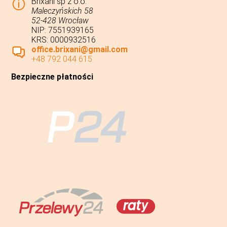
Brixani sp z o.o.
Maleczyńskich 58
52-428 Wrocław
NIP: 7551939165
KRS: 0000932516
office.brixani@gmail.com
+48 792 044 615
Bezpieczne płatności