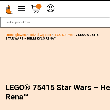
Szukaj:
wstecz
Strona główna
/
Podział wg serii
/
LEGO Star Wars
/ LEGO® 75415
STAR WARS – HEŁM KYLO RENA™
LEGO® 75415 Star Wars – He
Rena™