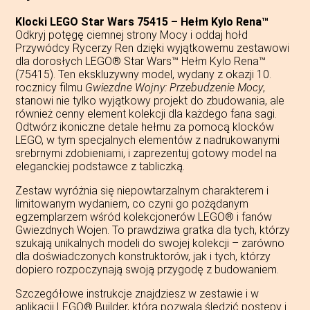
Klocki LEGO Star Wars 75415 – Hełm Kylo Rena™
Odkryj potęgę ciemnej strony Mocy i oddaj hołd
Przywódcy Rycerzy Ren dzięki wyjątkowemu zestawowi
dla dorosłych LEGO® Star Wars™ Hełm Kylo Rena™
(75415). Ten ekskluzywny model, wydany z okazji 10.
rocznicy filmu
Gwiezdne Wojny: Przebudzenie Mocy
,
stanowi nie tylko wyjątkowy projekt do zbudowania, ale
również cenny element kolekcji dla każdego fana sagi.
Odtwórz ikoniczne detale hełmu za pomocą klocków
LEGO, w tym specjalnych elementów z nadrukowanymi
srebrnymi zdobieniami, i zaprezentuj gotowy model na
eleganckiej podstawce z tabliczką.
Zestaw wyróżnia się niepowtarzalnym charakterem i
limitowanym wydaniem, co czyni go pożądanym
egzemplarzem wśród kolekcjonerów LEGO® i fanów
Gwiezdnych Wojen. To prawdziwa gratka dla tych, którzy
szukają unikalnych modeli do swojej kolekcji – zarówno
dla doświadczonych konstruktorów, jak i tych, którzy
dopiero rozpoczynają swoją przygodę z budowaniem.
Szczegółowe instrukcje znajdziesz w zestawie i w
aplikacji LEGO® Builder, która pozwala śledzić postępy i