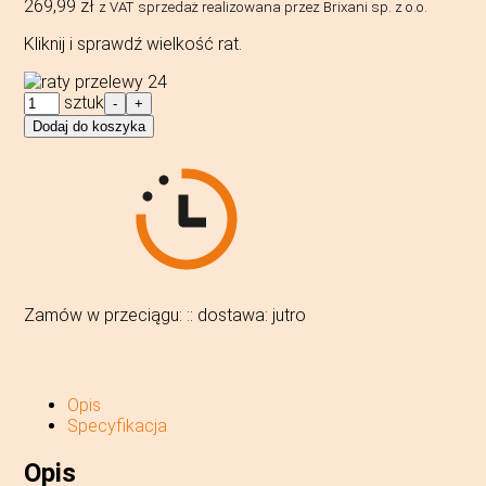
269,99
zł
z VAT
sprzedaż realizowana przez Brixani sp. z o.o.
Kliknij i sprawdź wielkość rat.
ilość
sztuk
-
+
LEGO®
Dodaj do koszyka
75415
Star
Wars
-
Hełm
Kylo
Rena™
Zamów w przeciągu:
:
:
dostawa:
jutro
Opis
Specyfikacja
Opis