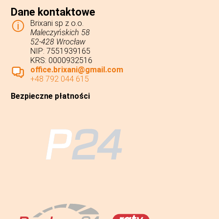
Dane kontaktowe
Brixani sp z o.o.
Maleczyńskich 58
52-428 Wrocław
NIP: 7551939165
KRS: 0000932516
office.brixani@gmail.com
+48 792 044 615
Bezpieczne płatności