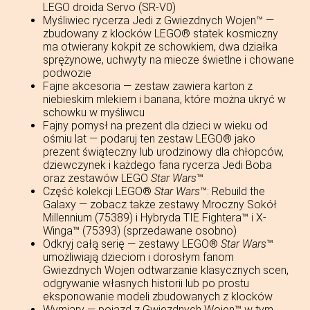
LEGO droida Servo (SR-V0)
Myśliwiec rycerza Jedi z Gwiezdnych Wojen™ —
zbudowany z klocków LEGO® statek kosmiczny
ma otwierany kokpit ze schowkiem, dwa działka
sprężynowe, uchwyty na miecze świetlne i chowane
podwozie
Fajne akcesoria — zestaw zawiera karton z
niebieskim mlekiem i banana, które można ukryć w
schowku w myśliwcu
Fajny pomysł na prezent dla dzieci w wieku od
ośmiu lat — podaruj ten zestaw LEGO® jako
prezent świąteczny lub urodzinowy dla chłopców,
dziewczynek i każdego fana rycerza Jedi Boba
oraz zestawów LEGO
Star Wars
™
Część kolekcji LEGO®
Star Wars
™: Rebuild the
Galaxy — zobacz także zestawy Mroczny Sokół
Millennium (75389) i Hybryda TIE Fightera™ i X-
Winga™ (75393) (sprzedawane osobno)
Odkryj całą serię — zestawy LEGO®
Star Wars
™
umożliwiają dzieciom i dorosłym fanom
Gwiezdnych Wojen odtwarzanie klasycznych scen,
odgrywanie własnych historii lub po prostu
eksponowanie modeli zbudowanych z klocków
Wymiary — pojazd z Gwiezdnych Wojen™ w tym