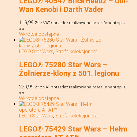
LEGO® 40547 BrickHeadz – Obi-
Wan Kenobi i Darth Vader
119,99
zł
z VAT
sprzedaż realizowana przez Brixani sp. z
o.o.
Wkrótce dostępne
LEGO Star Wars
,
Strefa kolekcjonera
LEGO® 75280 Star Wars –
Żołnierze-klony z 501. legionu
229,99
zł
z VAT
sprzedaż realizowana przez Brixani sp. z
o.o.
Wkrótce dostępne
LEGO Star Wars
,
Strefa kolekcjonera
LEGO® 75429 Star Wars – Hełm