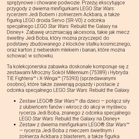
sprężynowe i chowane podwozie. Przeżyj ekscytujące
przygody z dwiema minifigurkami LEGO
Star Wars
:
rycerzem Jedi Bobem i żołnierzem Ackbara, a także
figurką LEGO droida Servo (SR-V0) z odcinka
specjalnego LEGO
Star Wars
: Rebuild the Galaxy na
Disney+. Zabawę urozmaicają akcesoria, takie jak miecz
świetlny Jedi Boba, który można przyczepić do
podstawy zbudowanego z klocków statku kosmicznego,
oraz karton z niebieskim mlekiem i banan, które można
schować w schowku.
Ta kolekcjonerska zabawka doskonale komponuje się z
zestawami Mroczny Sokół Millennium (75389) i Hybryda
TIE Fightera™ i X-Winga™ (75393) (sprzedawanymi
osobno), które także zawierają pojazdy i postacie z
odcinka specjalnego LEGO
Star Wars
: Rebuild the Galaxy.
Zestaw LEGO®
Star Wars
™ dla dzieci — połącz siły
z ulubieńcem fanów i wkrocz do akcji w myśliwcu
rycerza Jedi Boba, znanego z odcinka specjalnego
LEGO
Star Wars
: Rebuild the Galaxy na Disney+
Zestaw z dwiema minifigurkami LEGO®
Star Wars
™
— rycerza Jedi Boba z mieczem świetlnym i
żołnierza Ackbara z blasterem, a także figurka