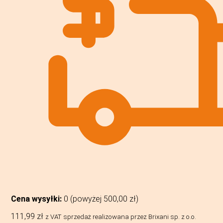
Cena wysyłki:
0 (powyżej
500,00
zł
)
111,99
zł
z VAT
sprzedaż realizowana przez Brixani sp. z o.o.