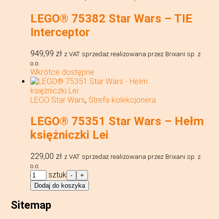
-
Pojedynek
LEGO® 75382 Star Wars – TIE
Ahsoki
Tano
Interceptor
na
Peridei
949,99
zł
z VAT
sprzedaż realizowana przez Brixani sp. z
o.o.
Wkrótce dostępne
LEGO Star Wars
,
Strefa kolekcjonera
LEGO® 75351 Star Wars – Hełm
księżniczki Lei
229,00
zł
z VAT
sprzedaż realizowana przez Brixani sp. z
o.o.
ilość
sztuk
-
+
LEGO®
Dodaj do koszyka
75351
Star
Sitemap
Wars
-