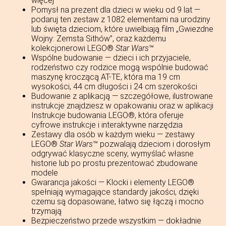
więcej
Pomysł na prezent dla dzieci w wieku od 9 lat —
podaruj ten zestaw z 1082 elementami na urodziny
lub święta dzieciom, które uwielbiają film „Gwiezdne
Wojny: Zemsta Sithów”, oraz każdemu
kolekcjonerowi LEGO®
Star Wars
™
Wspólne budowanie — dzieci i ich przyjaciele,
rodzeństwo czy rodzice mogą wspólnie budować
maszynę kroczącą AT-TE, która ma 19 cm
wysokości, 44 cm długości i 24 cm szerokości
Budowanie z aplikacją — szczegółowe, ilustrowane
instrukcje znajdziesz w opakowaniu oraz w aplikacji
Instrukcje budowania LEGO®, która oferuje
cyfrowe instrukcje i interaktywne narzędzia
Zestawy dla osób w każdym wieku — zestawy
LEGO®
Star Wars
™ pozwalają dzieciom i dorosłym
odgrywać klasyczne sceny, wymyślać własne
historie lub po prostu prezentować zbudowane
modele
Gwarancja jakości — Klocki i elementy LEGO®
spełniają wymagające standardy jakości, dzięki
czemu są dopasowane, łatwo się łączą i mocno
trzymają
Bezpieczeństwo przede wszystkim — dokładnie