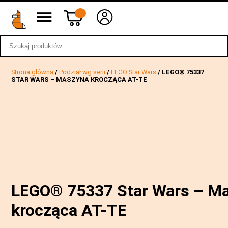
Szukaj:
wstecz
Strona główna
/
Podział wg serii
/
LEGO Star Wars
/ LEGO® 75337
STAR WARS – MASZYNA KROCZĄCA AT-TE
LEGO® 75337 Star Wars – M
krocząca AT-TE