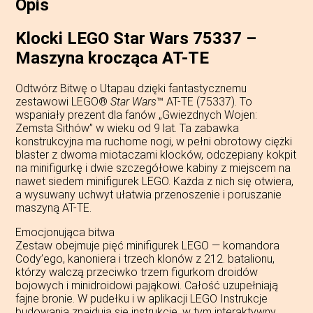
Opis
Klocki LEGO Star Wars 75337 –
Maszyna krocząca AT-TE
Odtwórz Bitwę o Utapau dzięki fantastycznemu
zestawowi LEGO®
Star Wars
™ AT-TE (75337). To
wspaniały prezent dla fanów „Gwiezdnych Wojen:
Zemsta Sithów” w wieku od 9 lat. Ta zabawka
konstrukcyjna ma ruchome nogi, w pełni obrotowy ciężki
blaster z dwoma miotaczami klocków, odczepiany kokpit
na minifigurkę i dwie szczegółowe kabiny z miejscem na
nawet siedem minifigurek LEGO. Każda z nich się otwiera,
a wysuwany uchwyt ułatwia przenoszenie i poruszanie
maszyną AT-TE.
Emocjonująca bitwa
Zestaw obejmuje pięć minifigurek LEGO — komandora
Cody’ego, kanoniera i trzech klonów z 212. batalionu,
którzy walczą przeciwko trzem figurkom droidów
bojowych i minidroidowi pająkowi. Całość uzupełniają
fajne bronie. W pudełku i w aplikacji LEGO Instrukcje
budowania znajdują się instrukcje, w tym interaktywny