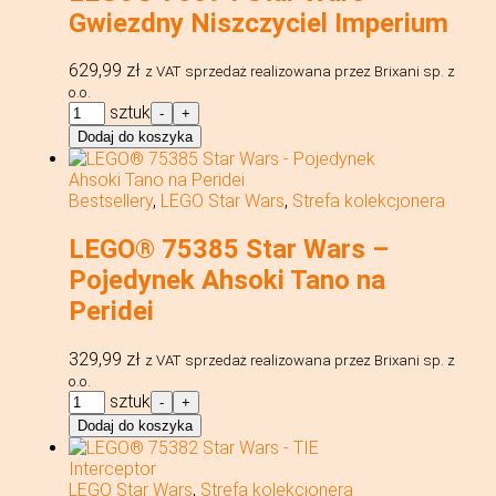
Gwiezdny Niszczyciel Imperium
629,99
zł
z VAT
sprzedaż realizowana przez Brixani sp. z
o.o.
ilość
sztuk
-
+
LEGO®
Dodaj do koszyka
75394
Star
Wars
Bestsellery
,
LEGO Star Wars
,
Strefa kolekcjonera
-
Gwiezdny
LEGO® 75385 Star Wars –
Niszczyciel
Imperium
Pojedynek Ahsoki Tano na
Peridei
329,99
zł
z VAT
sprzedaż realizowana przez Brixani sp. z
o.o.
ilość
sztuk
-
+
LEGO®
Dodaj do koszyka
75385
Star
Wars
LEGO Star Wars
,
Strefa kolekcjonera