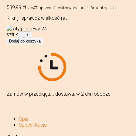
589,99
zł
z VAT
sprzedaż realizowana przez Brixani sp. z o.o.
Kliknij i sprawdź wielkość rat.
ilość
sztuk
-
+
LEGO®
Dodaj do koszyka
75337
Star
Wars
-
Maszyna
krocząca
AT-
TE
Zamów w przeciągu:
:
:
dostawa:
w 2 dni robocze
Opis
Specyfikacja