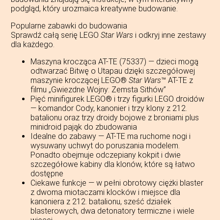
podgląd, który urozmaica kreatywne budowanie.
Popularne zabawki do budowania
Sprawdź całą serię LEGO
Star Wars
i odkryj inne zestawy
dla każdego.
Maszyna krocząca AT-TE (75337) — dzieci mogą
odtwarzać Bitwę o Utapau dzięki szczegółowej
maszynie kroczącej LEGO®
Star Wars
™ AT-TE z
filmu „Gwiezdne Wojny: Zemsta Sithów”
Pięć minifigurek LEGO® i trzy figurki LEGO droidów
— komandor Cody, kanonier i trzy klony z 212.
batalionu oraz trzy droidy bojowe z broniami plus
minidroid pająk do zbudowania
Idealne do zabawy — AT-TE ma ruchome nogi i
wysuwany uchwyt do poruszania modelem.
Ponadto obejmuje odczepiany kokpit i dwie
szczegółowe kabiny dla klonów, które są łatwo
dostępne
Ciekawe funkcje — w pełni obrotowy ciężki blaster
z dwoma miotaczami klocków i miejsce dla
kanoniera z 212. batalionu, sześć działek
blasterowych, dwa detonatory termiczne i wiele