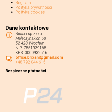
Regulamin
Hełm
Polityka prywatności
księżniczki
Polityka cookies
Lei
Dane kontaktowe
Brixani sp z o.o.
Maleczyńskich 58
52-428 Wrocław
NIP: 7551939165
KRS: 0000932516
office.brixani@gmail.com
+48 792 044 615
Bezpieczne płatności