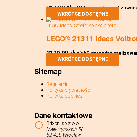
319,99
zł
z VAT
sprzedaż realizowana 
WKRÓTCE DOSTĘPNE
LEGO Ideas
,
Strefa kolekcjonera
LEGO® 21311 Ideas Voltro
2199,99
zł
z VAT
sprzedaż realizowan
WKRÓTCE DOSTĘPNE
Sitemap
Regulamin
Polityka prywatności
Polityka cookies
Dane kontaktowe
Brixani sp z o.o.
Maleczyńskich 58
52-428 Wrocław