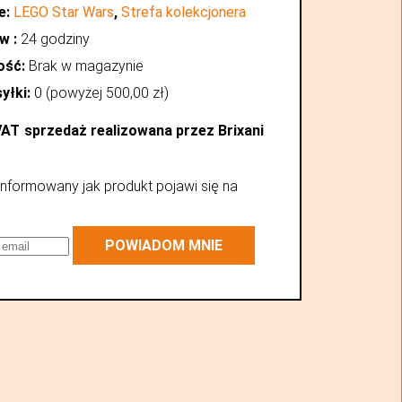
e:
LEGO Star Wars
,
Strefa kolekcjonera
w :
24 godziny
ość:
Brak w magazynie
yłki:
0 (powyżej
500,00
zł
)
VAT
sprzedaż realizowana przez Brixani
nformowany jak produkt pojawi się na
POWIADOM MNIE