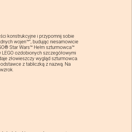
ci konstrukcyjne i przypomnij sobie
zdnych wojen™”, budując niesamowicie
GO® Star Wars™ Hełm szturmowca™
ów LEGO ozdobionych szczegółowymi
daje złowieszczy wygląd szturmowca.
odstawce z tabliczką z nazwą. Na
wzrok.