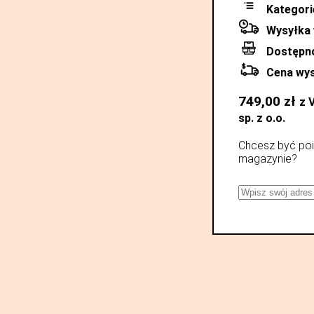
Kategori
Wysyłka 
Dostępn
Cena wys
749,00
zł
z 
sp. z o.o.
Chcesz być poi
magazynie?