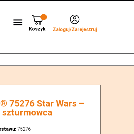
Koszyk
Zaloguj/Zarejestruj
lep stacjonarny WROCŁAW
Kontakt
® 75276 Star Wars –
 szturmowca
estawu:
75276