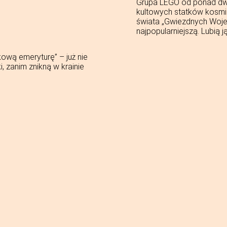
Grupa LEGO od ponad dw
kultowych statków kosmic
świata „Gwiezdnych Wojen
najpopularniejszą. Lubią 
ową emeryturę” – już nie
, zanim znikną w krainie