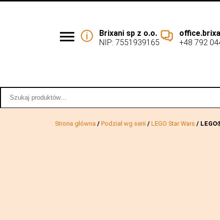
Brixani sp z o.o.
office.bri
NIP: 7551939165
+48 792 04
Podział wg serii
Współpraca 
Szukaj:
Strona główna
/
Podział wg serii
/
LEGO Star Wars
/ LEGO