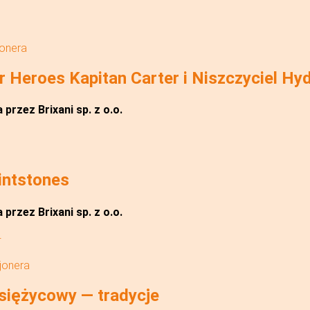
jonera
Heroes Kapitan Carter i Niszczyciel Hy
przez Brixani sp. z o.o.
intstones
przez Brixani sp. z o.o.
jonera
iężycowy — tradycje