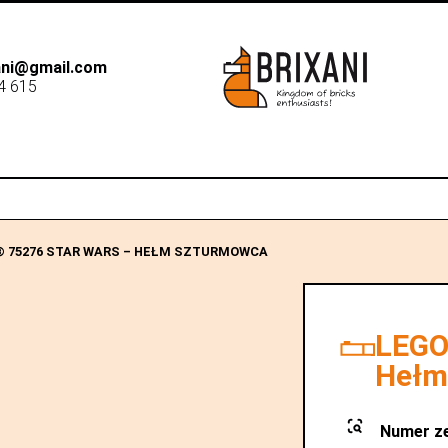
xani@gmail.com
4 615
B2B
Dostawa
Sk
® 75276 STAR WARS – HEŁM SZTURMOWCA
LEGO
Hełm
Numer z