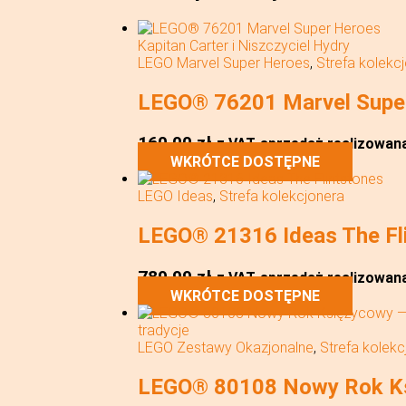
LEGO Marvel Super Heroes
,
Strefa kolekc
LEGO® 76201 Marvel Super 
160,00
zł
z VAT
sprzedaż realizowana 
WKRÓTCE DOSTĘPNE
LEGO Ideas
,
Strefa kolekcjonera
LEGO® 21316 Ideas The Fl
789,99
zł
z VAT
sprzedaż realizowana 
WKRÓTCE DOSTĘPNE
LEGO Zestawy Okazjonalne
,
Strefa kolekc
LEGO® 80108 Nowy Rok Ks