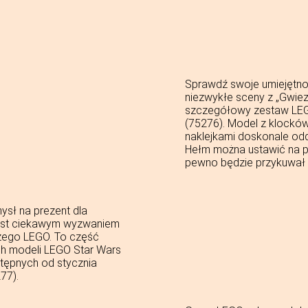
Sprawdź swoje umiejętnoś
niezwykłe sceny z „Gwie
szczegółowy zestaw LE
(75276). Model z klock
naklejkami doskonale od
Hełm można ustawić na p
pewno będzie przykuwał 
sł na prezent dla
Jest ciekawym wyzwaniem
ego LEGO. To część
ich modeli LEGO Star Wars
tępnych od stycznia
77).