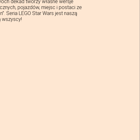
óch dekad tworzy własne wersje
znych, pojazdów, miejsc i postaci ze
”. Seria LEGO Star Wars jest naszą
ją wszyscy!