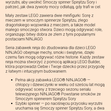
wyrzutni, aby uwolnić Smoczy spinner Spinjitzu Sory i
patrzeć, jak dwa żywioły mocy odlatują, gdy trafi w cel.
Mały zestaw LEGO zawiera dwie minifigurki: Sorę z
mieczem w smoczym spinnerze Spinjitzu, złego
dragońskiego wojownika z mieczem, a także model
małego smoczego stwora. Dzieci mogą odgrywać role,
organizując bitwy dobra ze złem z tymi popularnymi
postaciami NINJAGO.
Seria zabawek ninja do zbudowania dla dzieci LEGO
NINJAGO obejmuje mechy, smoki i świątynie, dzięki
czemu fani mogą odgrywać różne historie. Każdy zestaw
ninja można stworzyć z pomocą aplikacji LEGO Builder,
która poprowadzi Ciebie i Twoje dziecko przez przygodę
z łatwym i intuicyjnym budowaniem.
Pełna akcji zabawka LEGO® NINJAGO® —
chłopcy i dziewczynki w wieku od sześciu lat mogą
odgrywać sceny z trzeciego sezonu serialu
telewizyjnego NINJAGO® Powstanie smoków ze
Smoczym spinnerem Spinjitzu Sory
Szybki spinner — po naciśnięciu przycisku wyrzutni
uruchamia się Smoczy spinner Spinjitzu Sory, a dwa