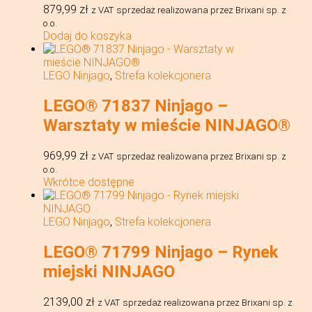
879,99
zł
z VAT
sprzedaż realizowana przez Brixani sp. z
o.o.
Dodaj do koszyka
LEGO Ninjago
,
Strefa kolekcjonera
LEGO® 71837 Ninjago –
Warsztaty w mieście NINJAGO®
969,99
zł
z VAT
sprzedaż realizowana przez Brixani sp. z
o.o.
Wkrótce dostępne
LEGO Ninjago
,
Strefa kolekcjonera
LEGO® 71799 Ninjago – Rynek
miejski NINJAGO
2139,00
zł
z VAT
sprzedaż realizowana przez Brixani sp. z