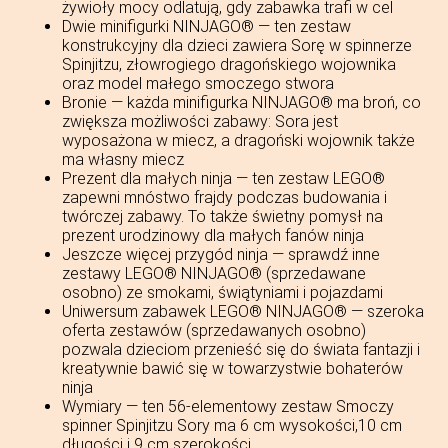
żywioły mocy odlatują, gdy zabawka trafi w cel
Dwie minifigurki NINJAGO® — ten zestaw
konstrukcyjny dla dzieci zawiera Sorę w spinnerze
Spinjitzu, złowrogiego dragońskiego wojownika
oraz model małego smoczego stwora
Bronie — każda minifigurka NINJAGO® ma broń, co
zwiększa możliwości zabawy: Sora jest
wyposażona w miecz, a dragoński wojownik także
ma własny miecz
Prezent dla małych ninja — ten zestaw LEGO®
zapewni mnóstwo frajdy podczas budowania i
twórczej zabawy. To także świetny pomysł na
prezent urodzinowy dla małych fanów ninja
Jeszcze więcej przygód ninja — sprawdź inne
zestawy LEGO® NINJAGO® (sprzedawane
osobno) ze smokami, świątyniami i pojazdami
Uniwersum zabawek LEGO® NINJAGO® — szeroka
oferta zestawów (sprzedawanych osobno)
pozwala dzieciom przenieść się do świata fantazji i
kreatywnie bawić się w towarzystwie bohaterów
ninja
Wymiary — ten 56-elementowy zestaw Smoczy
spinner Spinjitzu Sory ma 6 cm wysokości,10 cm
długości i 9 cm szerokości