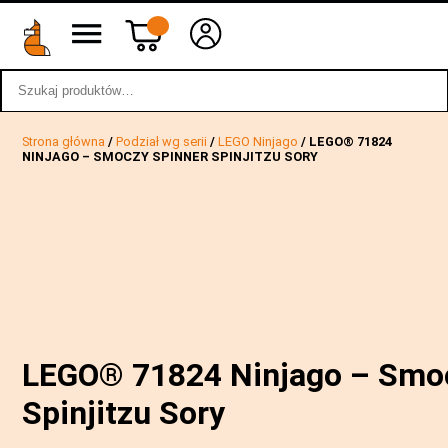
Szukaj:
wstecz
Strona główna
/
Podział wg serii
/
LEGO Ninjago
/ LEGO® 71824
NINJAGO – SMOCZY SPINNER SPINJITZU SORY
LEGO® 71824 Ninjago – Smoc
Spinjitzu Sory