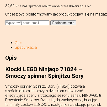
32,69
zł
z VAT
sprzedaż realizowana przez Brixani sp. z o.o.
Chcesz być poinformowany jak produkt pojawi się na magaz
Powiadom mnie
Opis
Specyfikacja
Opis
Klocki LEGO Ninjago 71824 –
Smoczy spinner Spinjitzu Sory
Smoczy spinner Spinjitzu Sory (71824) pozwala
sześciolatkom i starszym dzieciom odtwarzać
ekscytujące sceny z trzeciego sezonu serialu NINJAGO®
Powstanie Smoków. Dzieci będą zachwycone, budując
ten mały zestaw LEGO®, a następnie naciskając przycisk