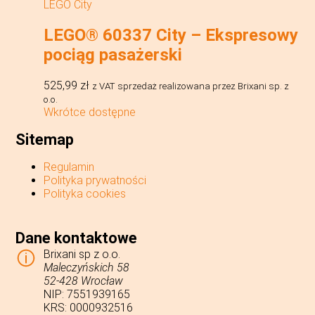
LEGO City
LEGO® 60337 City – Ekspresowy
pociąg pasażerski
525,99
zł
z VAT
sprzedaż realizowana przez Brixani sp. z
o.o.
Wkrótce dostępne
Sitemap
Regulamin
Polityka prywatności
Polityka cookies
Dane kontaktowe
Brixani sp z o.o.
Maleczyńskich 58
52-428 Wrocław
NIP: 7551939165
KRS: 0000932516