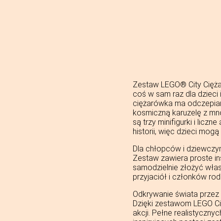
Zestaw LEGO® City Cięża
coś w sam raz dla dzieci
ciężarówka ma odczepian
kosmiczną karuzelę z mn
są trzy minifigurki i lic
historii, więc dzieci mogą
Dla chłopców i dziewczyn
Zestaw zawiera proste ins
samodzielnie złożyć wła
przyjaciół i członków ro
Odkrywanie świata prze
Dzięki zestawom LEGO Ci
akcji. Pełne realistyczn