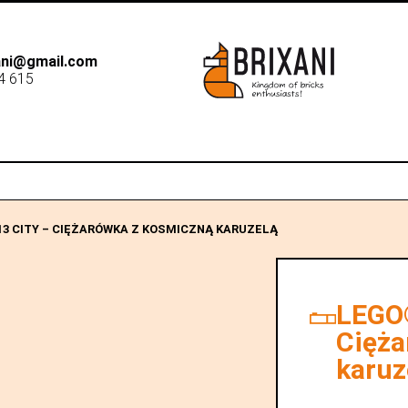
xani@gmail.com
4 615
B2B
Dostawa
Sk
13 CITY – CIĘŻARÓWKA Z KOSMICZNĄ KARUZELĄ
LEGO®
Cięża
karuz