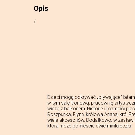
Opis
/
Dzieci mogą odkrywać „pływające” latarn
w tym salę tronową, pracownię artystyczn
wieżę z balkonem. Historie urozmaici pięć
Roszpunka, Flynn, królowa Ariana, król Fre
wiele akcesoriów. Dodatkowo, w zestawi
która może pomieścić dwie minilaleczki.