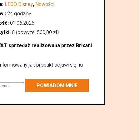
e:
LEGO Disney
,
Nowości
w :
24 godziny
ość:
01.06.2026
yłki:
0 (powyżej
500,00
zł
)
VAT
sprzedaż realizowana przez Brixani
nformowany jak produkt pojawi się na
POWIADOM MNIE