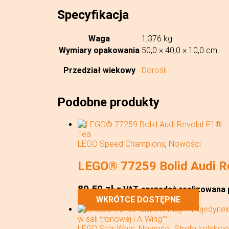
Specyfikacja
Waga
1,376 kg
Wymiary opakowania
50,0 × 40,0 × 10,0 cm
Przedział wiekowy
Dorośli
Podobne produkty
LEGO Speed Champions
,
Nowości
LEGO® 77259 Bolid Audi R
89,50
zł
z VAT
sprzedaż realizowana p
WKRÓTCE DOSTĘPNE
LEGO Star Wars
,
Nowości
,
Strefa kolekcj