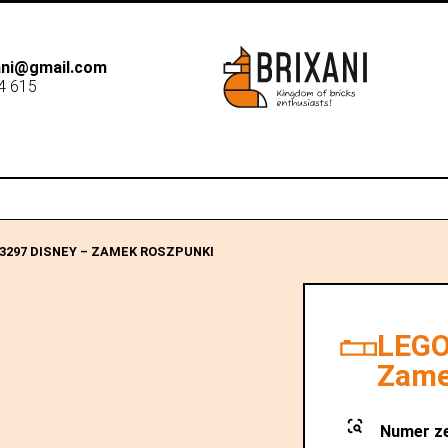
xani@gmail.com
4 615
B2B
Dostawa
Sk
3297 DISNEY – ZAMEK ROSZPUNKI
LEGO
Zame
Numer z