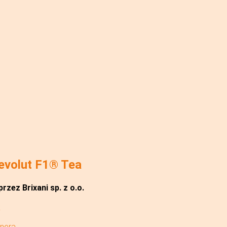
evolut F1® Tea
rzez Brixani sp. z o.o.
onera