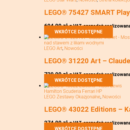
LEGO® 75427 SMART Play™:
694,99
zł
z VAT
sprzedaż realizowana 
WKRÓTCE DOSTĘPNE
LEGO Art
,
Nowości
LEGO® 31220 Art – Claude
729,00
zł
z VAT
sprzedaż realizowana 
WKRÓTCE DOSTĘPNE
LEGO Zestawy Okazjonalne
,
Nowości
LEGO® 43022 Editions – Ka
274,99
zł
z VAT
sprzedaż realizowana 
WKRÓTCE DOSTĘPNE