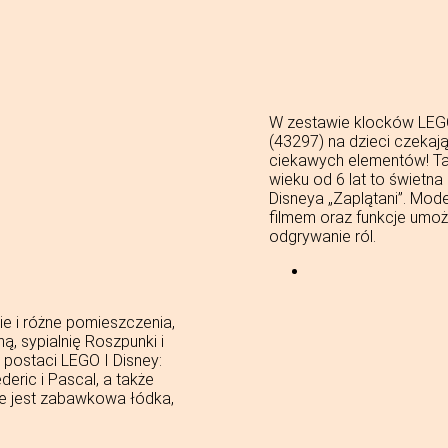
W zestawie klocków LEGO
(43297) na dzieci czeka
ciekawych elementów! Ta
wieku od 6 lat to świetn
Disneya „Zaplątani”. Mod
filmem oraz funkcje umoż
odgrywanie ról.
ie i różne pomieszczenia,
ą, sypialnię Roszpunki i
 postaci LEGO ǀ Disney:
deric i Pascal, a także
e jest zabawkowa łódka,