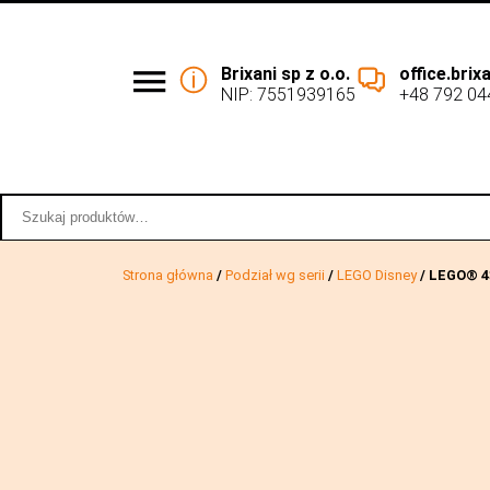
Brixani sp z o.o.
office.bri
NIP: 7551939165
+48 792 04
Podział wg serii
Współpraca 
Szukaj:
Strona główna
/
Podział wg serii
/
LEGO Disney
/ LEGO® 4