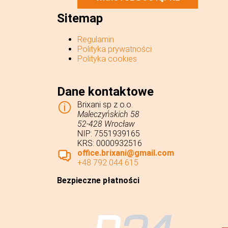
Sitemap
Regulamin
Polityka prywatności
Polityka cookies
Dane kontaktowe
Brixani sp z o.o.
Maleczyńskich 58
52-428 Wrocław
NIP: 7551939165
KRS: 0000932516
office.brixani@gmail.com
+48 792 044 615
Bezpieczne płatności