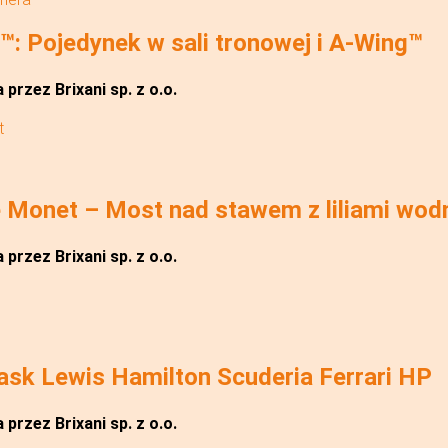
 Pojedynek w sali tronowej i A-Wing™
przez Brixani sp. z o.o.
 Monet – Most nad stawem z liliami wod
przez Brixani sp. z o.o.
sk Lewis Hamilton Scuderia Ferrari HP
przez Brixani sp. z o.o.