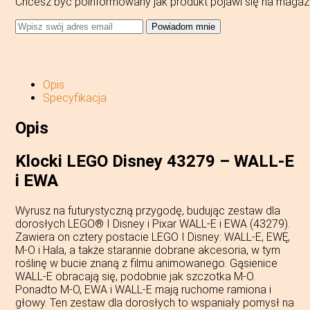
Chcesz być poinformowany jak produkt pojawi się na magaz
Powiadom mnie
Opis
Specyfikacja
Opis
Klocki LEGO Disney 43279 – WALL-E
i EWA
Wyrusz na futurystyczną przygodę, budując zestaw dla
dorosłych LEGO® ǀ Disney i Pixar WALL-E i EWA (43279).
Zawiera on cztery postacie LEGO ǀ Disney: WALL-E, EWĘ,
M-O i Hala, a także starannie dobrane akcesoria, w tym
roślinę w bucie znaną z filmu animowanego. Gąsienice
WALL-E obracają się, podobnie jak szczotka M-O.
Ponadto M-O, EWA i WALL-E mają ruchome ramiona i
głowy. Ten zestaw dla dorosłych to wspaniały pomysł na