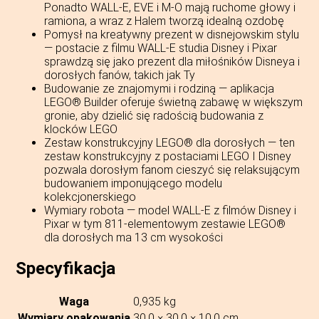
Ponadto WALL-E, EVE i M-O mają ruchome głowy i
ramiona, a wraz z Halem tworzą idealną ozdobę
Pomysł na kreatywny prezent w disnejowskim stylu
— postacie z filmu WALL-E studia Disney i Pixar
sprawdzą się jako prezent dla miłośników Disneya i
dorosłych fanów, takich jak Ty
Budowanie ze znajomymi i rodziną — aplikacja
LEGO® Builder oferuje świetną zabawę w większym
gronie, aby dzielić się radością budowania z
klocków LEGO
Zestaw konstrukcyjny LEGO® dla dorosłych — ten
zestaw konstrukcyjny z postaciami LEGO ǀ Disney
pozwala dorosłym fanom cieszyć się relaksującym
budowaniem imponującego modelu
kolekcjonerskiego
Wymiary robota — model WALL-E z filmów Disney i
Pixar w tym 811-elementowym zestawie LEGO®
dla dorosłych ma 13 cm wysokości
Specyfikacja
Waga
0,935 kg
Wymiary opakowania
30,0 × 30,0 × 10,0 cm