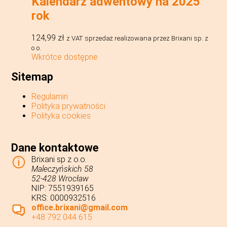
Kalendarz adwentowy na 2025
rok
124,99
zł
z VAT
sprzedaż realizowana przez Brixani sp. z
o.o.
Wkrótce dostępne
Sitemap
Regulamin
Polityka prywatności
Polityka cookies
Dane kontaktowe
Brixani sp z o.o.
Maleczyńskich 58
52-428 Wrocław
NIP: 7551939165
KRS: 0000932516
office.brixani@gmail.com
+48 792 044 615