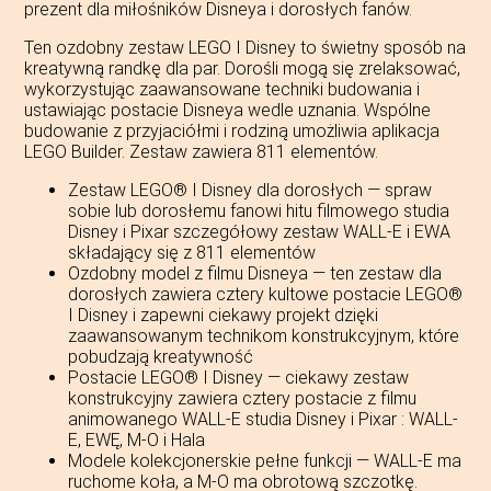
prezent dla miłośników Disneya i dorosłych fanów.
Ten ozdobny zestaw LEGO ǀ Disney to świetny sposób na
kreatywną randkę dla par. Dorośli mogą się zrelaksować,
wykorzystując zaawansowane techniki budowania i
ustawiając postacie Disneya wedle uznania. Wspólne
budowanie z przyjaciółmi i rodziną umożliwia aplikacja
LEGO Builder. Zestaw zawiera 811 elementów.
Zestaw LEGO® ǀ Disney dla dorosłych — spraw
sobie lub dorosłemu fanowi hitu filmowego studia
Disney i Pixar szczegółowy zestaw WALL-E i EWA
składający się z 811 elementów
Ozdobny model z filmu Disneya — ten zestaw dla
dorosłych zawiera cztery kultowe postacie LEGO®
ǀ Disney i zapewni ciekawy projekt dzięki
zaawansowanym technikom konstrukcyjnym, które
pobudzają kreatywność
Postacie LEGO® ǀ Disney — ciekawy zestaw
konstrukcyjny zawiera cztery postacie z filmu
animowanego WALL-E studia Disney i Pixar : WALL-
E, EWĘ, M-O i Hala
Modele kolekcjonerskie pełne funkcji — WALL-E ma
ruchome koła, a M-O ma obrotową szczotkę.