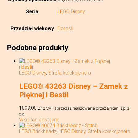
Seria
LEGO Disney
Przedział wiekowy
Dorośli
Podobne produkty
LEGO Disney
,
Strefa kolekcjonera
LEGO® 43263 Disney – Zamek z
Pięknej i Bestii
1099,00
zł
z VAT
sprzedaż realizowana przez Brixani sp. z
o.o.
Wkrótce dostępne
LEGO Brickheadz
,
LEGO Disney
,
Strefa kolekcjonera