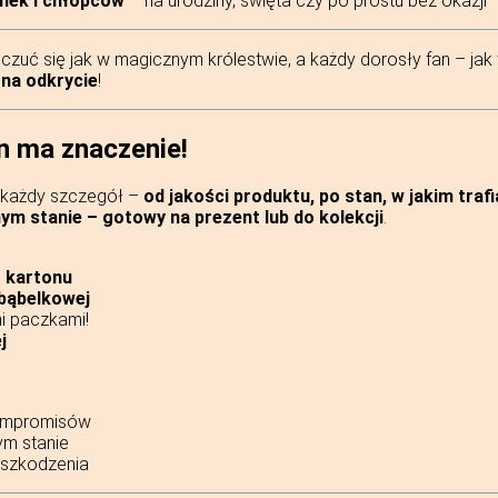
ynek i chłopców
– na urodziny, święta czy po prostu bez okazji
ć się jak w magicznym królestwie, a każdy dorosły fan – jak w
na odkrycie
!
n ma znaczenie!
o każdy szczegół –
od jakości produktu, po stan, w jakim traf
ym stanie – gotowy na prezent lub do kolekcji
.
 kartonu
 bąbelkowej
mi paczkami!
j
kompromisów
ym stanie
uszkodzenia