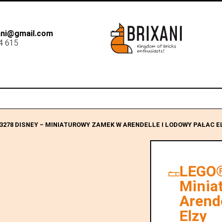
xani@gmail.com
4 615
B2B
Dostawa
Sk
3278 DISNEY – MINIATUROWY ZAMEK W ARENDELLE I LODOWY PAŁAC E
LEGO®
Minia
Arende
Elzy