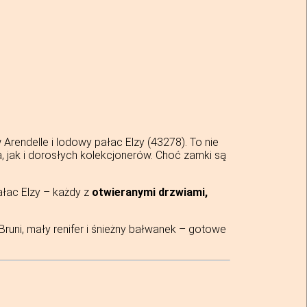
endelle i lodowy pałac Elzy (43278). To nie
a, jak i dorosłych kolekcjonerów. Choć zamki są
ałac Elzy – każdy z
otwieranymi drzwiami,
, Bruni, mały renifer i śnieżny bałwanek – gotowe