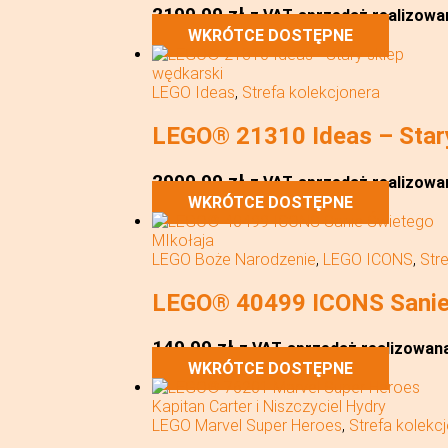
2199,99
zł
z VAT
sprzedaż realizowan
WKRÓTCE DOSTĘPNE
LEGO Ideas
,
Strefa kolekcjonera
LEGO® 21310 Ideas – Star
2999,99
zł
z VAT
sprzedaż realizowan
WKRÓTCE DOSTĘPNE
LEGO Boże Narodzenie
,
LEGO ICONS
,
Str
LEGO® 40499 ICONS Sanie
149,99
zł
z VAT
sprzedaż realizowana 
WKRÓTCE DOSTĘPNE
LEGO Marvel Super Heroes
,
Strefa kolekc