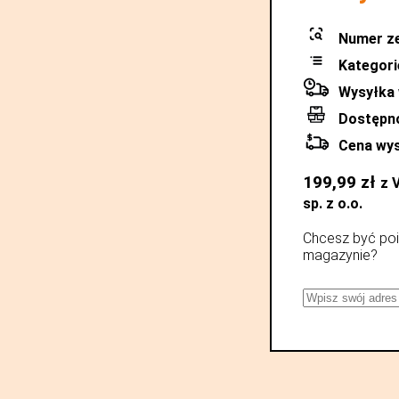
Numer z
Kategori
Wysyłka 
Dostępn
Cena wys
199,99
zł
z 
sp. z o.o.
Chcesz być poi
magazynie?