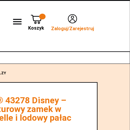
Koszyk
Zaloguj/Zarejestruj
lep stacjonarny WROCŁAW
Kontakt
LZY
 43278 Disney –
turowy zamek w
lle i lodowy pałac