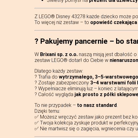
Świetny pomysł na
prezent dla dziewcz
Z LEGO® Disney 43278 każde dziecko może poczu
To więcej niż zestaw – to
opowieść czekająca 
?️
Pakujemy pancernie – bo sta
W
Brixani sp. z o.o.
naszą misją jest dbałość 
zestaw LEGO® dotarł do Ciebie w
nienaruszon
Dlatego każdy zestaw:
? Trafia do
wytrzymałego, 3–5-warstwowego
? Zostaje zabezpieczony
3–4 warstwami folii
? Wypełniacze eliminują luz – koniec z latający
? Całość wygląda
jak prosto z półki sklepowe
To nie przypadek –
to nasz standard
.
Dzięki temu:
✅ Możesz wręczyć zestaw jako prezent bez 
✅ Twoja kolekcja zyskuje produkt w perfekcyjn
✅ Nie martwisz się o zagięcia, wgniecenia czy 