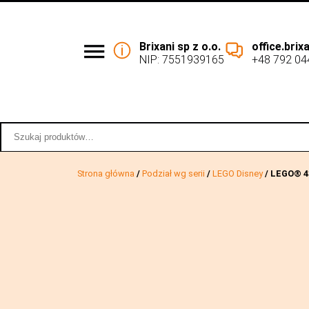
Brixani sp z o.o.
office.bri
NIP: 7551939165
+48 792 04
Podział wg serii
Współpraca 
Szukaj:
Strona główna
/
Podział wg serii
/
LEGO Disney
/ LEGO® 4