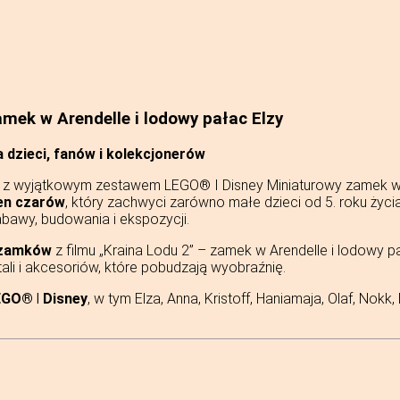
ek w Arendelle i lodowy pałac Elzy
 dzieci, fanów i kolekcjonerów
 z wyjątkowym zestawem LEGO® ǀ Disney Miniaturowy zamek w Ar
en czarów
, który zachwyci zarówno małe dzieci od 5. roku życi
abawy, budowania i ekspozycji.
 zamków
z filmu „Kraina Lodu 2” – zamek w Arendelle i lodowy p
tali i akcesoriów, które pobudzają wyobraźnię.
EGO® ǀ Disney
, w tym Elza, Anna, Kristoff, Haniamaja, Olaf, Nokk