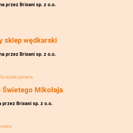
a przez Brixani sp. z o.o.
y sklep wędkarski
a przez Brixani sp. z o.o.
efa kolekcjonera
 Świetego MIkołaja
przez Brixani sp. z o.o.
jonera