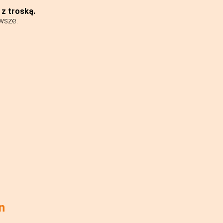
 z troską.
awsze.
n