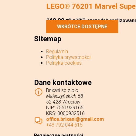
LEGO® 76201 Marvel Super 
160,00
zł
z VAT
sprzedaż realizowana 
WKRÓTCE DOSTĘPNE
Sitemap
Regulamin
Polityka prywatności
Polityka cookies
Dane kontaktowe
Brixani sp z o.o.
Maleczyńskich 58
52-428 Wrocław
NIP: 7551939165
KRS: 0000932516
office.brixani@gmail.com
+48 792 044 615
Bezpieczne płatności