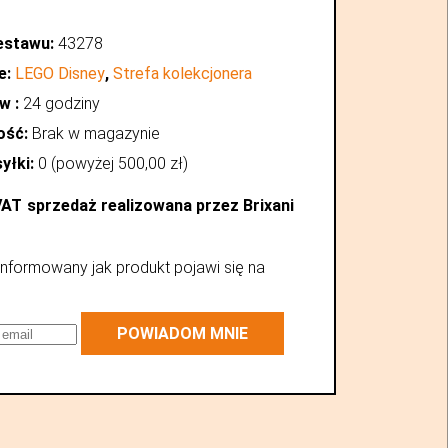
estawu:
43278
e:
LEGO Disney
,
Strefa kolekcjonera
w :
24 godziny
ość:
Brak w magazynie
yłki:
0 (powyżej
500,00
zł
)
VAT
sprzedaż realizowana przez Brixani
nformowany jak produkt pojawi się na
POWIADOM MNIE