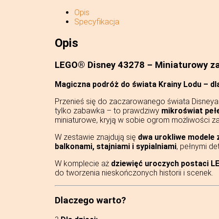
Opis
Specyfikacja
Opis
LEGO® Disney 43278 – Miniaturowy zam
Magiczna podróż do świata Krainy Lodu – dla
Przenieś się do zaczarowanego świata Disneya
tylko zabawka – to prawdziwy
mikroświat peł
miniaturowe, kryją w sobie ogrom możliwości z
W zestawie znajdują się
dwa urokliwe modele
balkonami, stajniami i sypialniami
, pełnymi de
W komplecie aż
dziewięć uroczych postaci L
do tworzenia nieskończonych historii i scenek.
Dlaczego warto?