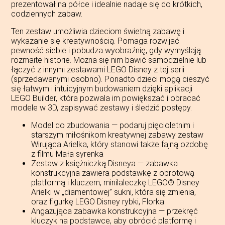
prezentował na półce i idealnie nadaje się do krótkich,
codziennych zabaw.
Ten zestaw umożliwia dzieciom świetną zabawę i
wykazanie się kreatywnością. Pomaga rozwijać
pewność siebie i pobudza wyobraźnię, gdy wymyślają
rozmaite historie. Można się nim bawić samodzielnie lub
łączyć z innymi zestawami LEGO Disney z tej serii
(sprzedawanymi osobno). Ponadto dzieci mogą cieszyć
się łatwym i intuicyjnym budowaniem dzięki aplikacji
LEGO Builder, która pozwala im powiększać i obracać
modele w 3D, zapisywać zestawy i śledzić postępy.
Model do zbudowania — podaruj pięcioletnim i
starszym miłośnikom kreatywnej zabawy zestaw
Wirująca Arielka, który stanowi także fajną ozdobę
z filmu Mała syrenka
Zestaw z księżniczką Disneya — zabawka
konstrukcyjna zawiera podstawkę z obrotową
platformą i kluczem, minilaleczkę LEGO® Disney
Arielki w „diamentowej” sukni, która się zmienia,
oraz figurkę LEGO Disney rybki, Florka
Angażująca zabawka konstrukcyjna — przekręć
kluczyk na podstawce, aby obrócić platformę i