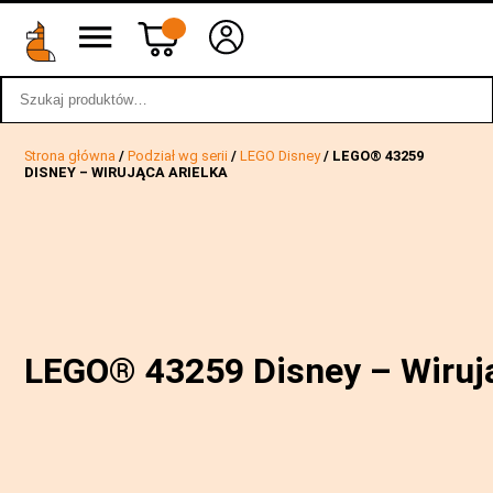
Szukaj:
wstecz
Strona główna
/
Podział wg serii
/
LEGO Disney
/ LEGO® 43259
DISNEY – WIRUJĄCA ARIELKA
LEGO® 43259 Disney – Wirują