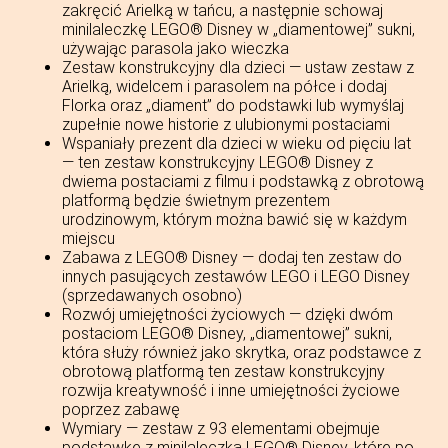
zakręcić Arielką w tańcu, a następnie schowaj
minilaleczkę LEGO® Disney w „diamentowej” sukni,
używając parasola jako wieczka
Zestaw konstrukcyjny dla dzieci — ustaw zestaw z
Arielką, widelcem i parasolem na półce i dodaj
Florka oraz „diament” do podstawki lub wymyślaj
zupełnie nowe historie z ulubionymi postaciami
Wspaniały prezent dla dzieci w wieku od pięciu lat
— ten zestaw konstrukcyjny LEGO® Disney z
dwiema postaciami z filmu i podstawką z obrotową
platformą będzie świetnym prezentem
urodzinowym, którym można bawić się w każdym
miejscu
Zabawa z LEGO® Disney — dodaj ten zestaw do
innych pasujących zestawów LEGO i LEGO Disney
(sprzedawanych osobno)
Rozwój umiejętności życiowych — dzięki dwóm
postaciom LEGO® Disney, „diamentowej” sukni,
która służy również jako skrytka, oraz podstawce z
obrotową platformą ten zestaw konstrukcyjny
rozwija kreatywność i inne umiejętności życiowe
poprzez zabawę
Wymiary — zestaw z 93 elementami obejmuje
podstawkę z minilaleczką LEGO® Disney, które po