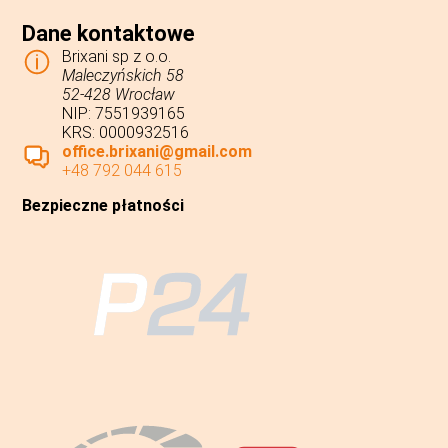
Dane kontaktowe
Brixani sp z o.o.
Maleczyńskich 58
52-428 Wrocław
NIP: 7551939165
KRS: 0000932516
office.brixani@gmail.com
+48 792 044 615
Bezpieczne płatności