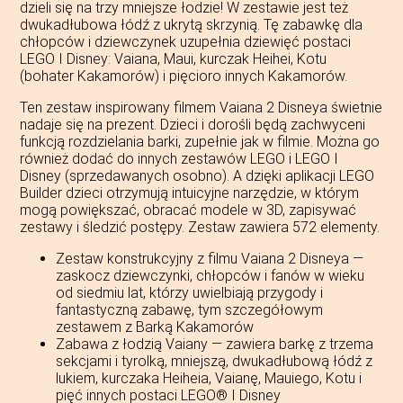
dzieli się na trzy mniejsze łodzie! W zestawie jest też
dwukadłubowa łódź z ukrytą skrzynią. Tę zabawkę dla
chłopców i dziewczynek uzupełnia dziewięć postaci
LEGO ǀ Disney: Vaiana, Maui, kurczak Heihei, Kotu
(bohater Kakamorów) i pięcioro innych Kakamorów.
Ten zestaw inspirowany filmem Vaiana 2 Disneya świetnie
nadaje się na prezent. Dzieci i dorośli będą zachwyceni
funkcją rozdzielania barki, zupełnie jak w filmie. Można go
również dodać do innych zestawów LEGO i LEGO ǀ
Disney (sprzedawanych osobno). A dzięki aplikacji LEGO
Builder dzieci otrzymują intuicyjne narzędzie, w którym
mogą powiększać, obracać modele w 3D, zapisywać
zestawy i śledzić postępy. Zestaw zawiera 572 elementy.
Zestaw konstrukcyjny z filmu Vaiana 2 Disneya —
zaskocz dziewczynki, chłopców i fanów w wieku
od siedmiu lat, którzy uwielbiają przygody i
fantastyczną zabawę, tym szczegółowym
zestawem z Barką Kakamorów
Zabawa z łodzią Vaiany — zawiera barkę z trzema
sekcjami i tyrolką, mniejszą, dwukadłubową łódź z
lukiem, kurczaka Heiheia, Vaianę, Mauiego, Kotu i
pięć innych postaci LEGO® ǀ Disney