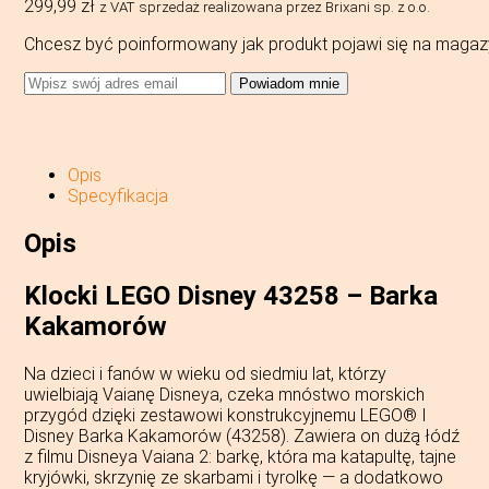
299,99
zł
z VAT
sprzedaż realizowana przez Brixani sp. z o.o.
Chcesz być poinformowany jak produkt pojawi się na magaz
Powiadom mnie
Opis
Specyfikacja
Opis
Klocki LEGO Disney 43258 – Barka
Kakamorów
Na dzieci i fanów w wieku od siedmiu lat, którzy
uwielbiają Vaianę Disneya, czeka mnóstwo morskich
przygód dzięki zestawowi konstrukcyjnemu LEGO® ǀ
Disney Barka Kakamorów (43258). Zawiera on dużą łódź
z filmu Disneya Vaiana 2: barkę, która ma katapultę, tajne
kryjówki, skrzynię ze skarbami i tyrolkę — a dodatkowo