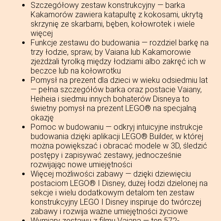
Szczegółowy zestaw konstrukcyjny — barka
Kakamorów zawiera katapultę z kokosami, ukrytą
skrzynię ze skarbami, bęben, kołowrotek i wiele
więcej
Funkcje zestawu do budowania — rozdziel barkę na
trzy łodzie, spraw, by Vaiana lub Kakamorowie
zjeżdżali tyrolką między łodziami albo zakręć ich w
beczce lub na kołowrotku
Pomysł na prezent dla dzieci w wieku odsiedmiu lat
— pełna szczegółów barka oraz postacie Vaiany,
Heiheia i siedmiu innych bohaterów Disneya to
świetny pomysł na prezent LEGO® na specjalną
okazję
Pomoc w budowaniu — odkryj intuicyjne instrukcje
budowania dzięki aplikacji LEGO® Builder, w której
można powiększać i obracać modele w 3D, śledzić
postępy i zapisywać zestawy, jednocześnie
rozwijając nowe umiejętności
Więcej możliwości zabawy — dzięki dziewięciu
postaciom LEGO® ǀ Disney, dużej łodzi dzielonej na
sekcje i wielu dodatkowym detalom ten zestaw
konstrukcyjny LEGO ǀ Disney inspiruje do twórczej
zabawy i rozwija ważne umiejętności życiowe
Wymiary zestawu z filmu Vaiana — ten 572-