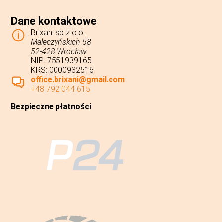
Dane kontaktowe
Brixani sp z o.o.
Maleczyńskich 58
52-428 Wrocław
NIP: 7551939165
KRS: 0000932516
office.brixani@gmail.com
+48 792 044 615
Bezpieczne płatności