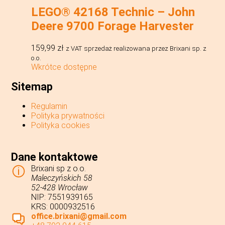
LEGO® 42168 Technic – John
Deere 9700 Forage Harvester
159,99
zł
z VAT
sprzedaż realizowana przez Brixani sp. z
o.o.
Wkrótce dostępne
Sitemap
Regulamin
Polityka prywatności
Polityka cookies
Dane kontaktowe
Brixani sp z o.o.
Maleczyńskich 58
52-428 Wrocław
NIP: 7551939165
KRS: 0000932516
office.brixani@gmail.com