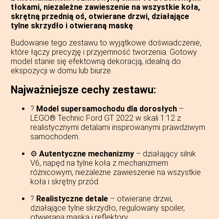
tłokami, niezależne zawieszenie na wszystkie koła,
skrętną przednią oś, otwierane drzwi, działające
tylne skrzydło i otwieraną maskę
.
Budowanie tego zestawu to wyjątkowe doświadczenie,
które łączy precyzję i przyjemność tworzenia. Gotowy
model stanie się efektowną dekoracją, idealną do
ekspozycji w domu lub biurze.
Najważniejsze cechy zestawu:
?️
Model supersamochodu dla dorosłych
–
LEGO® Technic Ford GT 2022 w skali 1:12 z
realistycznymi detalami inspirowanymi prawdziwym
samochodem.
⚙️
Autentyczne mechanizmy
– działający silnik
V6, napęd na tylne koła z mechanizmem
różnicowym, niezależne zawieszenie na wszystkie
koła i skrętny przód.
?
Realistyczne detale
– otwierane drzwi,
działające tylne skrzydło, regulowany spoiler,
otwierana maska i reflektory.