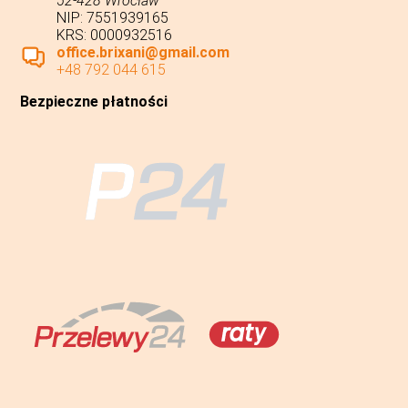
52-428 Wrocław
NIP: 7551939165
KRS: 0000932516
office.brixani@gmail.com
+48 792 044 615
Bezpieczne płatności