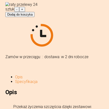
ilość
sztuk
-
+
LEGO® 40864
Dodaj do koszyka
Inne
-
Mistrz
Szczęścia
Zamów w przeciągu:
:
:
dostawa:
w 2 dni robocze
Opis
Specyfikacja
Opis
Przekaż życzenia szczęścia dzięki zestawowi