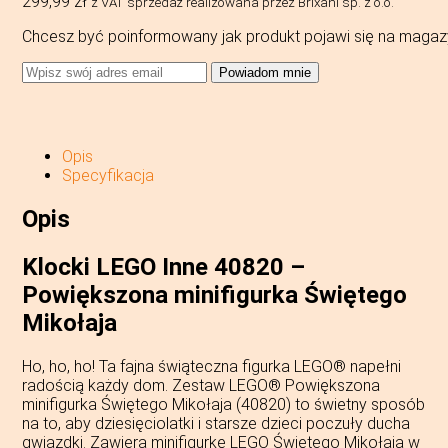
299,99
zł
z VAT
sprzedaż realizowana przez Brixani sp. z o.o.
Chcesz być poinformowany jak produkt pojawi się na magaz
Powiadom mnie
Opis
Specyfikacja
Opis
Klocki LEGO Inne 40820 –
Powiększona minifigurka Świętego
Mikołaja
Ho, ho, ho! Ta fajna świąteczna figurka LEGO® napełni
radością każdy dom. Zestaw LEGO® Powiększona
minifigurka Świętego Mikołaja (40820) to świetny sposób
na to, aby dziesięciolatki i starsze dzieci poczuły ducha
gwiazdki. Zawiera minifigurkę LEGO Świętego Mikołaja w