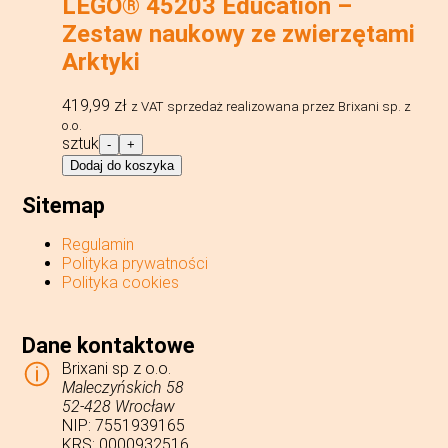
LEGO® 45203 Education –
Zestaw naukowy ze zwierzętami
Arktyki
419,99
zł
z VAT
sprzedaż realizowana przez Brixani sp. z
o.o.
ilość
sztuk
-
+
LEGO®
Dodaj do koszyka
45203
Education
Sitemap
-
Zestaw
Regulamin
naukowy
Polityka prywatności
ze
Polityka cookies
zwierzętami
Arktyki
Dane kontaktowe
Brixani sp z o.o.
Maleczyńskich 58
52-428 Wrocław
NIP: 7551939165
KRS: 0000932516