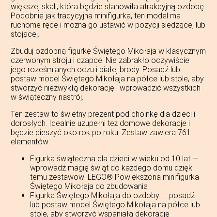
większej skali, która będzie stanowiła atrakcyjną ozdobę.
Podobnie jak tradycyjna minifigurka, ten model ma
ruchome ręce i można go ustawić w pozycji siedzącej lub
stojącej.
Zbuduj ozdobną figurkę Świętego Mikołaja w klasycznym
czerwonym stroju i czapce. Nie zabrakło oczywiście
jego roześmianych oczu i białej brody. Posadź lub
postaw model Świętego Mikołaja na półce lub stole, aby
stworzyć niezwykłą dekorację i wprowadzić wszystkich
w świąteczny nastrój.
Ten zestaw to świetny prezent pod choinkę dla dzieci i
dorosłych. Idealnie uzupełni też domowe dekoracje i
będzie cieszyć oko rok po roku. Zestaw zawiera 761
elementów.
Figurka świąteczna dla dzieci w wieku od 10 lat —
wprowadź magię świąt do każdego domu dzięki
temu zestawowi LEGO® Powiększona minifigurka
Świętego Mikołaja do zbudowania
Figurka Świętego Mikołaja do ozdoby — posadź
lub postaw model Świętego Mikołaja na półce lub
stole, aby stworzyć wspaniałą dekorację