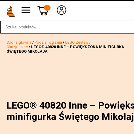
Szukaj:
wstecz
Strona główna
/
Podział wg serii
/
LEGO Zestawy
Okazjonalne
/ LEGO® 40820 INNE – POWIĘKSZONA MINIFIGURKA
ŚWIĘTEGO MIKOŁAJA
LEGO® 40820 Inne – Powięk
minifigurka Świętego Mikoła