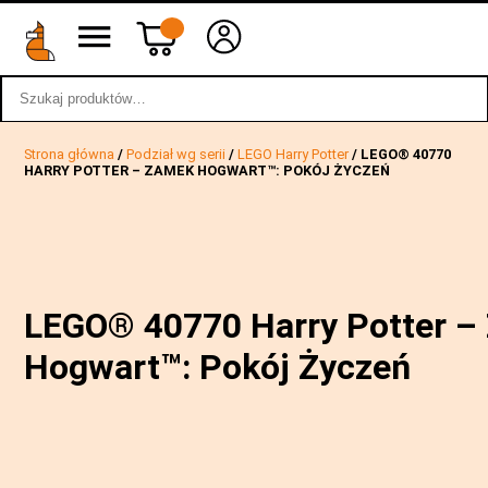
Szukaj:
wstecz
Strona główna
/
Podział wg serii
/
LEGO Harry Potter
/ LEGO® 40770
HARRY POTTER – ZAMEK HOGWART™: POKÓJ ŻYCZEŃ
LEGO® 40770 Harry Potter –
Hogwart™: Pokój Życzeń