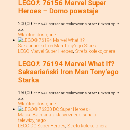
LEGO® 76156 Marvel Super
Heroes – Domo powstaje
200,00
zł
z VAT
sprzedaż realizowana przez Brixani sp. z
o.o.
Wkrótce dostępne
LEGO Marvel Super Heroes
,
Strefa kolekcjonera
LEGO® 76194 Marvel What If?
Sakaariański Iron Man Tony’ego
Starka
150,00
zł
z VAT
sprzedaż realizowana przez Brixani sp. z
o.o.
Wkrótce dostępne
LEGO DC Super Heroes
,
Strefa kolekcjonera