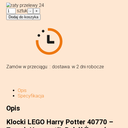
ilość
sztuk
-
+
LEGO®
Dodaj do koszyka
40770
Harry
Potter
-
Zamek
Hogwart™:
Pokój
Życzeń
Zamów w przeciągu:
:
:
dostawa:
w 2 dni robocze
Opis
Specyfikacja
Opis
Klocki LEGO Harry Potter 40770 –