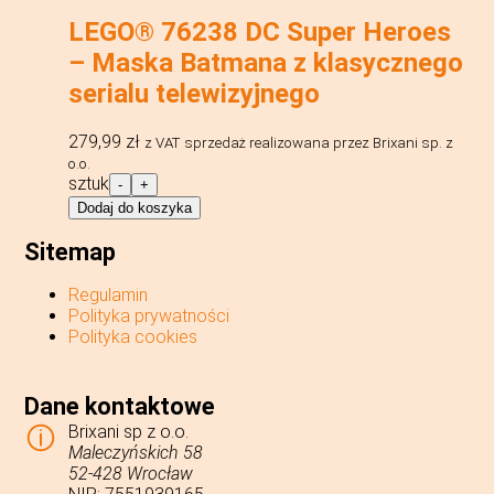
LEGO® 76238 DC Super Heroes
– Maska Batmana z klasycznego
serialu telewizyjnego
279,99
zł
z VAT
sprzedaż realizowana przez Brixani sp. z
o.o.
ilość
sztuk
-
+
LEGO®
Dodaj do koszyka
76238
DC
Sitemap
Super
Heroes
Regulamin
-
Polityka prywatności
Maska
Polityka cookies
Batmana
z
klasycznego
serialu
Dane kontaktowe
telewizyjnego
Brixani sp z o.o.
Maleczyńskich 58
52-428 Wrocław