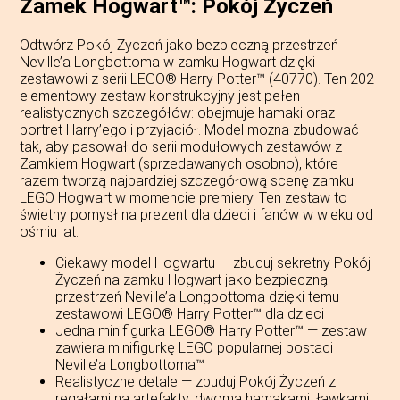
Zamek Hogwart™: Pokój Życzeń
Odtwórz Pokój Życzeń jako bezpieczną przestrzeń
Neville’a Longbottoma w zamku Hogwart dzięki
zestawowi z serii LEGO® Harry Potter™ (40770). Ten 202-
elementowy zestaw konstrukcyjny jest pełen
realistycznych szczegółów: obejmuje hamaki oraz
portret Harry’ego i przyjaciół. Model można zbudować
tak, aby pasował do serii modułowych zestawów z
Zamkiem Hogwart (sprzedawanych osobno), które
razem tworzą najbardziej szczegółową scenę zamku
LEGO Hogwart w momencie premiery. Ten zestaw to
świetny pomysł na prezent dla dzieci i fanów w wieku od
ośmiu lat.
Ciekawy model Hogwartu — zbuduj sekretny Pokój
Życzeń na zamku Hogwart jako bezpieczną
przestrzeń Neville’a Longbottoma dzięki temu
zestawowi LEGO® Harry Potter™ dla dzieci
Jedna minifigurka LEGO® Harry Potter™ — zestaw
zawiera minifigurkę LEGO popularnej postaci
Neville’a Longbottoma™
Realistyczne detale — zbuduj Pokój Życzeń z
regałami na artefakty, dwoma hamakami, ławkami,