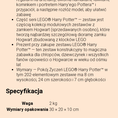
kominkiem i portretem Harry’ego Pottera™ i
przyjaciół, a następnie rozłóż model, aby ułatwić
zabawę
Część serii LEGO® Harry Potter™ — zestaw jest
częścią kolekcji modułowych zestawów z
zamkiem Hogwart (sprzedawanych osobno), które
tworzą najbardziej szczegółową dioramę zamku
Hogwart zbudowaną z klocków LEGO
Prezent przy zakupie zestawu LEGO® Harry
Potter™ — ten zestaw konstrukcyjny to magiczna
zabawka dla chłopców, dziewczynek i wszystkich
fanów opowieści o Hogwarcie w wieku od ośmiu
lat
Wymiary — Pokój Życzeń LEGO® Harry Potter™ w
tym 202-elementowym zestawie ma 8 cm
wysokości, 24 cm szerokości i 7 cm głębokości
Specyfikacja
Waga
2 kg
Wymiary opakowania
30 × 20 × 10 cm