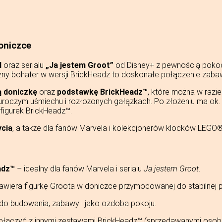
oniczce
l
oraz serialu
„Ja jestem Groot”
od Disney+ z pewnością pokoc
czny bohater w wersji BrickHeadz to doskonałe połączenie zabawy
 doniczkę
oraz
podstawkę BrickHeadz™
, które można w razi
uroczym uśmiechu i rozłożonych gałązkach. Po złożeniu ma ok.
 figurek BrickHeadz™.
ycia
, a także dla fanów Marvela i kolekcjonerów klocków LEGO®
adz™
– idealny dla fanów Marvela i serialu
Ja jestem Groot
.
awiera figurkę Groota w doniczce przymocowanej do stabilnej 
do budowania, zabawy i jako ozdoba pokoju.
łączyć z innymi zestawami BrickHeadz™ (sprzedawanymi osob