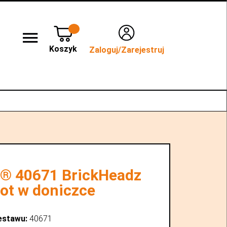
Koszyk
Zaloguj/Zarejestruj
lep stacjonarny WROCŁAW
Kontakt
® 40671 BrickHeadz
ot w doniczce
estawu:
40671