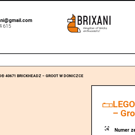
xani@gmail.com
4 615
B2B
Dostawa
Sk
O® 40671 BRICKHEADZ – GROOT W DONICZCE
LEGO
– Gro
Numer z