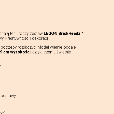
hają ten uroczy zestaw
LEGO® BrickHeadz™
, kreatywności i dekoracji.
e potrzeby rozłączyć. Model wiernie oddaje
9 cm wysokości
, dzięki czemu świetnie
.
podstawy.
no).