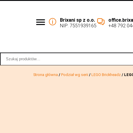
Brixani sp z o.o.
office.bri
NIP: 7551939165
+48 792 04
Podział wg serii
Współpraca 
Szukaj:
Strona główna
/
Podział wg serii
/
LEGO Brickheadz
/ LEG