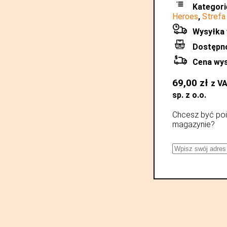
Kategori
Heroes
,
Strefa
Wysyłka 
Dostępn
Cena wys
69,00
zł
z V
sp. z o.o.
Chcesz być poi
magazynie?