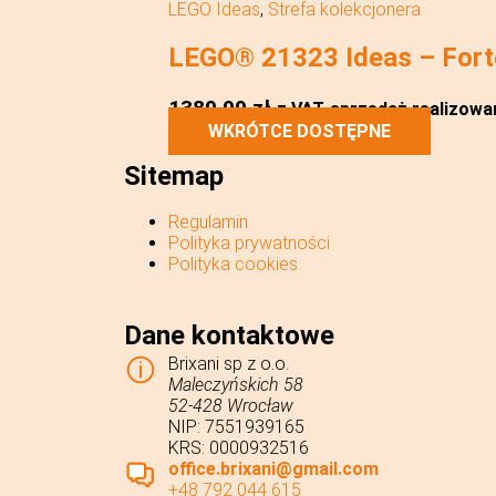
LEGO Ideas
,
Strefa kolekcjonera
LEGO® 21323 Ideas – Fort
1389,99
zł
z VAT
sprzedaż realizowan
WKRÓTCE DOSTĘPNE
Sitemap
Regulamin
Polityka prywatności
Polityka cookies
Dane kontaktowe
Brixani sp z o.o.
Maleczyńskich 58
52-428 Wrocław
NIP: 7551939165
KRS: 0000932516
office.brixani@gmail.com
+48 792 044 615