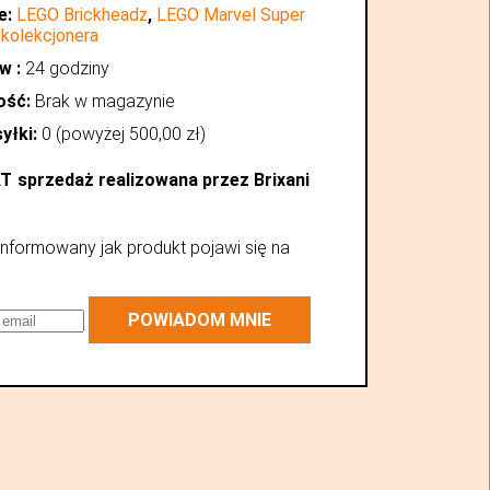
e:
LEGO Brickheadz
,
LEGO Marvel Super
 kolekcjonera
w :
24 godziny
ość:
Brak w magazynie
yłki:
0 (powyżej
500,00
zł
)
AT
sprzedaż realizowana przez Brixani
nformowany jak produkt pojawi się na
POWIADOM MNIE