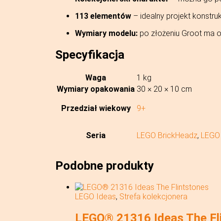
113 elementów
– idealny projekt konstru
Wymiary modelu:
po złożeniu Groot ma 
Specyfikacja
Waga
1 kg
Wymiary opakowania
30 × 20 × 10 cm
Przedział wiekowy
9+
Seria
LEGO BrickHeadz
,
LEGO 
Podobne produkty
LEGO Ideas
,
Strefa kolekcjonera
LEGO® 21316 Ideas The Fl