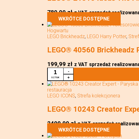
789,99
zł
z VAT
sprzedaż realizowana 
WKRÓTCE DOSTĘPNE
LEGO Brickheadz
,
LEGO Harry Potter
,
Stre
LEGO® 40560 Brickheadz 
199,99
zł
z VAT
sprzedaż realizowana 
ILOŚĆ
-
LEGO®
+
SZTUK
40560
BRICKHEADZ
PROFESOROWIE
LEGO ICONS
,
Strefa kolekcjonera
HOGWARTU
LEGO® 10243 Creator Exper
2499,99
zł
z VAT
sprzedaż realizowan
WKRÓTCE DOSTĘPNE