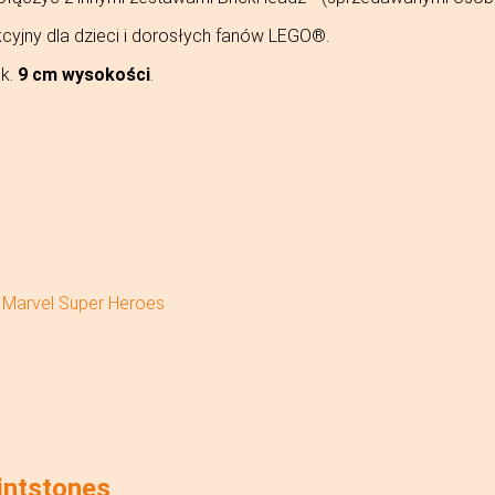
kcyjny dla dzieci i dorosłych fanów LEGO®.
ok.
9 cm wysokości
.
Marvel Super Heroes
intstones