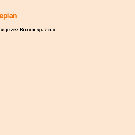
epian
a przez Brixani sp. z o.o.