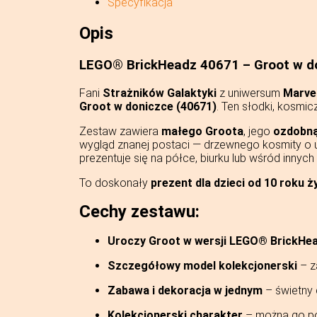
Specyfikacja
Opis
LEGO® BrickHeadz 40671 – Groot w d
Fani
Strażników Galaktyki
z uniwersum
Marve
Groot w doniczce (40671)
. Ten słodki, kosmi
Zestaw zawiera
małego Groota
, jego
ozdobną
wygląd znanej postaci — drzewnego kosmity o 
prezentuje się na półce, biurku lub wśród innych
To doskonały
prezent dla dzieci od 10 roku ż
Cechy zestawu:
Uroczy Groot w wersji LEGO® BrickHe
Szczegółowy model kolekcjonerski
– z
Zabawa i dekoracja w jednym
– świetny 
Kolekcjonerski charakter
– można go po