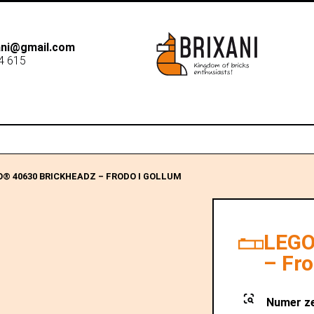
xani@gmail.com
4 615
B2B
Dostawa
Sk
O® 40630 BRICKHEADZ – FRODO I GOLLUM
LEGO
– Fro
Numer z