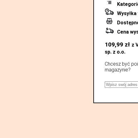
Kategori
Wysyłka 
Dostępn
Cena wys
109,99
zł
z 
sp. z o.o.
Chcesz być poi
magazynie?