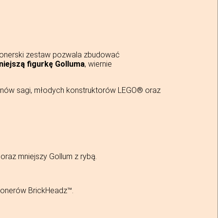
cjonerski zestaw pozwala zbudować
iejszą figurkę Golluma
, wiernie
anów sagi, młodych konstruktorów LEGO® oraz
oraz mniejszy Gollum z rybą.
cjonerów BrickHeadz™.