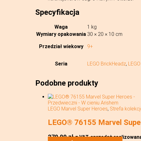
Specyfikacja
Waga
1 kg
Wymiary opakowania
30 × 20 × 10 cm
Przedział wiekowy
9+
Seria
LEGO BrickHeadz
,
LEGO 
Podobne produkty
LEGO Marvel Super Heroes
,
Strefa kolekc
LEGO® 76155 Marvel Super
279,99
zł
z VAT
sprzedaż realizowana 