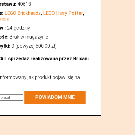
estawu:
40618
e:
LEGO Brickheadz
,
LEGO Harry Potter
,
onera
w :
24 godziny
ość:
Brak w magazynie
yłki:
0 (powyżej
500,00
zł
)
VAT
sprzedaż realizowana przez Brixani
nformowany jak produkt pojawi się na
POWIADOM MNIE