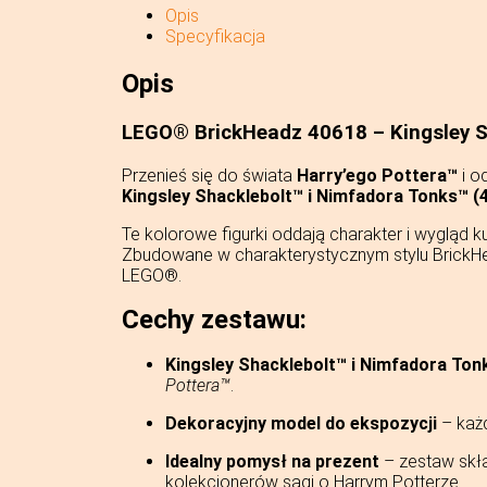
Opis
Specyfikacja
Opis
LEGO® BrickHeadz 40618 – Kingsley S
Przenieś się do świata
Harry’ego Pottera™
i o
Kingsley Shacklebolt™ i Nimfadora Tonks™ (
Te kolorowe figurki oddają charakter i wygląd 
Zbudowane w charakterystycznym stylu BrickHea
LEGO®.
Cechy zestawu:
Kingsley Shacklebolt™ i Nimfadora Ton
Pottera™
.
Dekoracyjny model do ekspozycji
– każ
Idealny pomysł na prezent
– zestaw skła
kolekcjonerów sagi o Harrym Potterze.