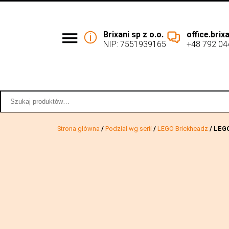
Brixani sp z o.o.
office.bri
NIP: 7551939165
+48 792 04
Podział wg serii
Współpraca 
Szukaj:
Strona główna
/
Podział wg serii
/
LEGO Brickheadz
/ LEG