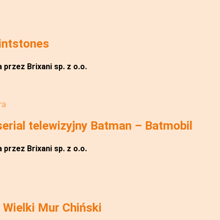
intstones
przez Brixani sp. z o.o.
ra
rial telewizyjny Batman – Batmobil
przez Brixani sp. z o.o.
Wielki Mur Chiński