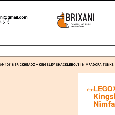
xani@gmail.com
4 615
B2B
Dostawa
Sk
O® 40618 BRICKHEADZ – KINGSLEY SHACKLEBOLT I NIMFADORA TONKS
LEGO®
Kingsl
Nimfa