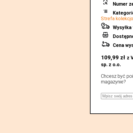
Numer z
Kategori
Strefa kolekcj
Wysyłka 
Dostępn
Cena wys
109,99
zł
z 
sp. z o.o.
Chcesz być poi
magazynie?