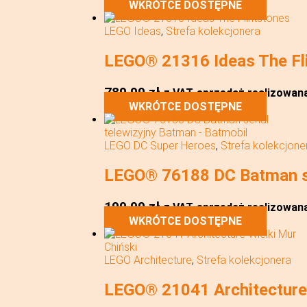
WKRÓTCE DOSTĘPNE
LEGO Ideas
,
Strefa kolekcjonera
LEGO® 21316 Ideas The Fl
789,99
zł
z VAT
sprzedaż realizowana 
WKRÓTCE DOSTĘPNE
LEGO DC Super Heroes
,
Strefa kolekcjone
LEGO® 76188 DC Batman se
199,99
zł
z VAT
sprzedaż realizowana 
WKRÓTCE DOSTĘPNE
LEGO Architecture
,
Strefa kolekcjonera
LEGO® 21041 Architecture 