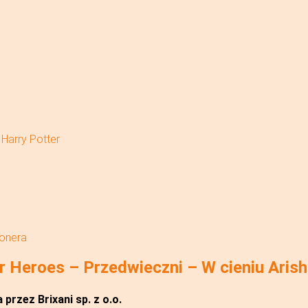
Harry Potter
jonera
 Heroes – Przedwieczni – W cieniu Aris
przez Brixani sp. z o.o.