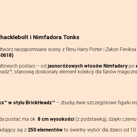
hacklebolt i Nimfadora Tonks
dtwórz niezapomniane sceny z filmu
Harry Potter i Zakon Feniksa
40618)
.
kultowych postaci – od
jasnoróżowych włosów Nimfadory
po
dz™, stanowią doskonały element kolekcji dla fanów magiczneg
ks™ w stylu BrickHeadz™
– zbuduj dwie szczegółowe figurki i
da postać ma ok.
8 cm wysokości
(z podstawką), dzięki czemu 
dający się z
250 elementów
to świetny wybór dla dzieci od 10 