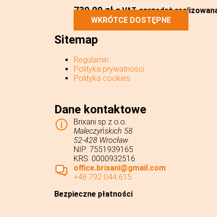
739,99
zł
z VAT
sprzedaż realizowana 
WKRÓTCE DOSTĘPNE
Sitemap
Regulamin
Polityka prywatności
Polityka cookies
Dane kontaktowe
Brixani sp z o.o.
Maleczyńskich 58
52-428 Wrocław
NIP: 7551939165
KRS: 0000932516
office.brixani@gmail.com
+48 792 044 615
Bezpieczne płatności