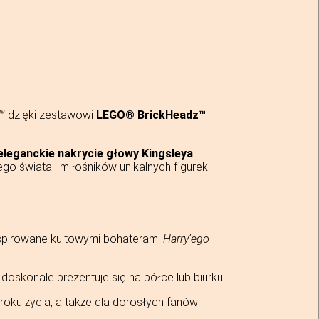
™
dzięki zestawowi
LEGO® BrickHeadz™
eleganckie nakrycie głowy Kingsleya
.
o świata i miłośników unikalnych figurek
nspirowane kultowymi bohaterami
Harry’ego
doskonale prezentuje się na półce lub biurku.
roku życia, a także dla dorosłych fanów i