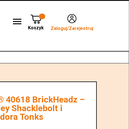
Koszyk
Zaloguj/Zarejestruj
lep stacjonarny WROCŁAW
Kontakt
 40618 BrickHeadz –
ey Shacklebolt i
dora Tonks