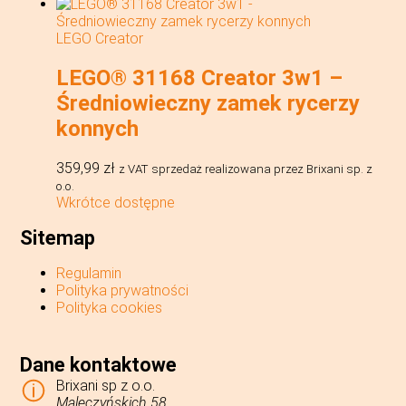
LEGO Creator
LEGO® 31168 Creator 3w1 –
Średniowieczny zamek rycerzy
konnych
359,99
zł
z VAT
sprzedaż realizowana przez Brixani sp. z
o.o.
Wkrótce dostępne
Sitemap
Regulamin
Polityka prywatności
Polityka cookies
Dane kontaktowe
Brixani sp z o.o.
Maleczyńskich 58