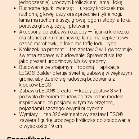
jednocześnie): uroczym króliczkiem, lamą i foką
Ruchome figurki zwierząt — uroczy króliczek ma
ruchomą głowę, uszy oraz przednie i tylne nogi,
lama ma ruchome uszy, głowę, ogon i stopy, a foka
porusza głową, szyją i płetwami
Akcesoria do zabawy i ozdoby — figurka króliczka
ma słonecznik i marchewkę, lama ma kępkę trawy i
część marchewki, a foka ma taflę lodu i rybę
Króliczek na prezent — ten zestaw 3 w 1 gwarantuje
świetną zabawę w budowanie. Sprawdzi się też
jako prezent urodzinowy lub świąteczny
Budowanie ze znajomymi i rodziną — aplikacja
LEGO® Builder oferuje świetną zabawę w większym
gronie, aby dzielić się radością budowania z
klocków LEGO
Zabawki LEGO® Creator — każdy zestaw 3 w 1
pozwala dzieciom zbudować trzy różne modele
inspirowane ich pasjami, w tym zwierzętami,
pojazdami i szczegółowymi budynkami
Wymiary — ten 326-elementowy zestaw LEGO®
zawiera figurkę uroczego króliczka do zbudowania
o wysokości 19 cm