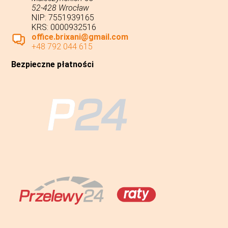
52-428 Wrocław
NIP: 7551939165
KRS: 0000932516
office.brixani@gmail.com
+48 792 044 615
Bezpieczne płatności