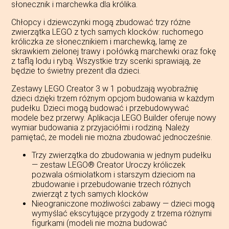
słonecznik i marchewka dla królika.
Chłopcy i dziewczynki mogą zbudować trzy różne
zwierzątka LEGO z tych samych klocków: ruchomego
króliczka ze słonecznikiem i marchewką, lamę ze
skrawkiem zielonej trawy i połówką marchewki oraz fokę
z taflą lodu i rybą. Wszystkie trzy scenki sprawiają, że
będzie to świetny prezent dla dzieci.
Zestawy LEGO Creator 3 w 1 pobudzają wyobraźnię
dzieci dzięki trzem różnym opcjom budowania w każdym
pudełku. Dzieci mogą budować i przebudowywać
modele bez przerwy. Aplikacja LEGO Builder oferuje nowy
wymiar budowania z przyjaciółmi i rodziną. Należy
pamiętać, że modeli nie można zbudować jednocześnie.
Trzy zwierzątka do zbudowania w jednym pudełku
— zestaw LEGO® Creator Uroczy króliczek
pozwala ośmiolatkom i starszym dzieciom na
zbudowanie i przebudowanie trzech różnych
zwierząt z tych samych klocków
Nieograniczone możliwości zabawy — dzieci mogą
wymyślać ekscytujące przygody z trzema różnymi
figurkami (modeli nie można budować