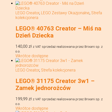
LEGO Creator
,
LEGO Zestawy Okazjonalne
,
Strefa
kolekcjonera
LEGO® 40763 Creator – Miś na
Dzień Dziecka
140,00
zł
z VAT
sprzedaż realizowana przez Brixani sp. z
o.o.
Wkrótce dostępne
LEGO Creator
,
Strefa kolekcjonera
LEGO® 31175 Creator 3w1 –
Zamek jednorożców
199,99
zł
z VAT
sprzedaż realizowana przez Brixani sp. z
o.o.
Wkrótce dostępne