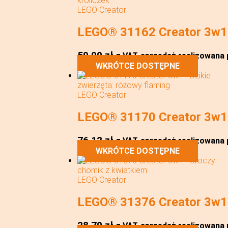
LEGO Creator
LEGO® 31162 Creator 3w1 
59,90
zł
z VAT
sprzedaż realizowana p
WKRÓTCE DOSTĘPNE
LEGO Creator
LEGO® 31170 Creator 3w1 –
76,12
zł
z VAT
sprzedaż realizowana p
WKRÓTCE DOSTĘPNE
LEGO Creator
LEGO® 31376 Creator 3w1 
28,70
zł
z VAT
sprzedaż realizowana p