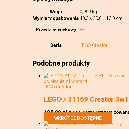
Waga
0,969 kg
Wymiary opakowania
40,0 × 30,0 × 10,0 cm
Przedział wiekowy
9+
Seria
LEGO Creator
Podobne produkty
LEGO Creator
LEGO® 31169 Creator 3w1 
105,99
zł
z VAT
sprzedaż realizowana 
WKRÓTCE DOSTĘPNE