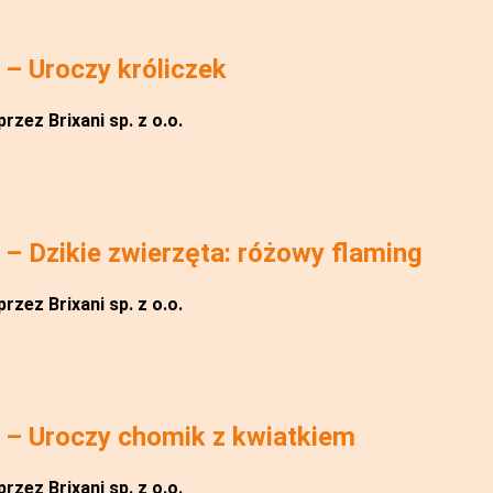
– Uroczy króliczek
rzez Brixani sp. z o.o.
 Dzikie zwierzęta: różowy flaming
rzez Brixani sp. z o.o.
– Uroczy chomik z kwiatkiem
rzez Brixani sp. z o.o.