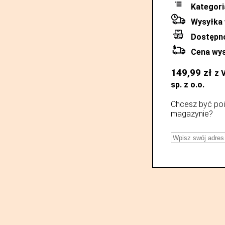
Kategori
Wysyłka 
Dostępn
Cena wys
149,99
zł
z 
sp. z o.o.
Chcesz być poi
magazynie?