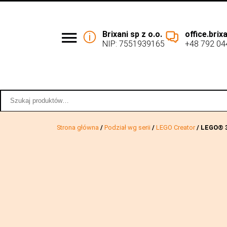
Brixani sp z o.o.
office.bri
NIP: 7551939165
+48 792 04
Podział wg serii
Współpraca 
Szukaj:
Strona główna
/
Podział wg serii
/
LEGO Creator
/ LEGO® 