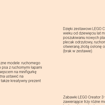
Dzięki zestawowi LEGO C
wieku od dziewięciu lat
poszukiwaniu nowych pla
plecak odrzutowy, ruchome
otwieraną złotą osłonę o
(brak w zestawie).
czne modele: ruchomego
o psa z ruchomymi łapami
iejscem na minifigurkę
ożna ustawić na
 także kreatywny prezent
Zabawki LEGO Creator 3 w
zawierające trzy różne m