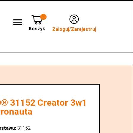
Koszyk
Zaloguj/Zarejestruj
lep stacjonarny WROCŁAW
Kontakt
® 31152 Creator 3w1
tronauta
estawu:
31152