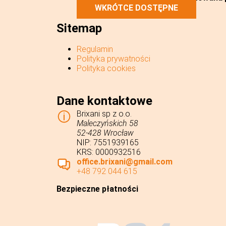
WKRÓTCE DOSTĘPNE
Sitemap
Regulamin
Polityka prywatności
Polityka cookies
Dane kontaktowe
Brixani sp z o.o.
Maleczyńskich 58
52-428 Wrocław
NIP: 7551939165
KRS: 0000932516
office.brixani@gmail.com
+48 792 044 615
Bezpieczne płatności