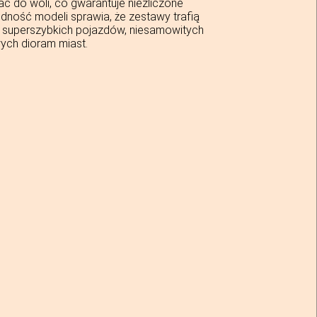
 do woli, co gwarantuje niezliczone
ność modeli sprawia, że zestawy trafią
w superszybkich pojazdów, niesamowitych
ych dioram miast.