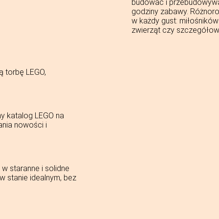
budować i przebudowywać
godziny zabawy. Różnorod
w każdy gust: miłośnikó
zwierząt czy szczegółow
ą torbę LEGO,
ny katalog LEGO na
ania nowości i
w staranne i solidne
 stanie idealnym, bez