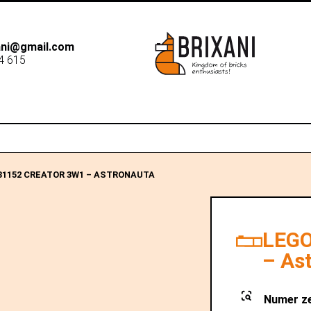
xani@gmail.com
4 615
B2B
Dostawa
Sk
31152 CREATOR 3W1 – ASTRONAUTA
LEGO
– As
Numer z