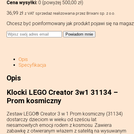
Cena wysyłki:
0 (powyżej
500,00
zł
)
36,99
zł
z VAT
sprzedaż realizowana przez Brixani sp. z o.o.
Chcesz być poinformowany jak produkt pojawi się na magaz
Powiadom mnie
Opis
Specyfikacja
Opis
Klocki LEGO Creator 3w1 31134 –
Prom kosmiczny
Zestaw LEGO® Creator 3 w 1 Prom kosmiczny (31134)
dostarczy dzieciom w wieku od sześciu lat
niesamowitych emocji rodem z kosmosu. Zawiera
zabawkę z otwieranym włazem z satelitą na wysuwanym