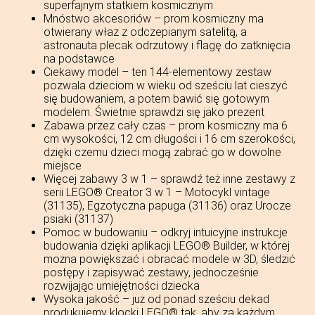
superfajnym statkiem kosmicznym
Mnóstwo akcesoriów – prom kosmiczny ma
otwierany właz z odczepianym satelitą, a
astronauta plecak odrzutowy i flagę do zatknięcia
na podstawce
Ciekawy model – ten 144-elementowy zestaw
pozwala dzieciom w wieku od sześciu lat cieszyć
się budowaniem, a potem bawić się gotowym
modelem. Świetnie sprawdzi się jako prezent
Zabawa przez cały czas – prom kosmiczny ma 6
cm wysokości, 12 cm długości i 16 cm szerokości,
dzięki czemu dzieci mogą zabrać go w dowolne
miejsce
Więcej zabawy 3 w 1 – sprawdź też inne zestawy z
serii LEGO® Creator 3 w 1 – Motocykl vintage
(31135), Egzotyczna papuga (31136) oraz Urocze
psiaki (31137)
Pomoc w budowaniu – odkryj intuicyjne instrukcje
budowania dzięki aplikacji LEGO® Builder, w której
można powiększać i obracać modele w 3D, śledzić
postępy i zapisywać zestawy, jednocześnie
rozwijając umiejętności dziecka
Wysoka jakość – już od ponad sześciu dekad
produkujemy klocki LEGO® tak, aby za każdym