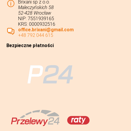
Brixani sp z o.o.
Maleczyńskich 58
52-428 Wrocław
NIP: 7551939165
KRS: 0000932516
office.brixani@gmail.com
+48 792 044 615
Bezpieczne płatności