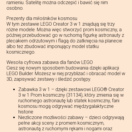
ramieniu. Satelitę można odczepić i bawić się nim
osobno.
Prezenty dla miłośników kosmosu
W tym zestawie LEGO Creator 3 w 1 znajdują się trzy
różne modele. Można więc stworzyć prom kosmiczny, a
później przebudować go w ruchomą figurkę astronauty z
plecakiem odrzutowym i flagą do zatknięcia na planecie
albo też zbudować imponujący model statku
kosmicznego.
Wesoła cyfrowa zabawa dla fanów LEGO
Ciesz się nowym sposobem budowania dzięki aplikacji
LEGO Builder. Możesz w niej przybliżać i obracać model w
3D, zapisywać zestawy i śledzić postępy.
Zabawka 3 w 1 – dzięki zestawowi LEGO® Creator
3 w 1 Prom kosmiczny (31134), który zmienia się w
ruchomego astronautę lub statek kosmiczny, fani
kosmosu mogą odgrywać międzygalaktyczne
historie
Niezliczone możliwości zabawy – dzieci odgrywają
pełne akcji sceny z promem kosmicznym,
astronautą z ruchomymi rękami i nogami oraz