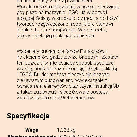
na dachu budy, wraz z przyjacielem
Woodstockiem na brzuchu, w pozycji siedzącej,
gdy pisze na maszynie LEGO lub w pozycji
stojącej. Ściany w środku budy można rozłożyć,
tworząc rozgwieżdżone niebo, które stanowi
idealne tło dla Snoopy’ego i Woodstocka,
którzy opiekają pianki nad ogniskiem
Wspaniały prezent dla fanów Fistaszków i
kolekcjonerów gadżetów ze Snoopym. Zestaw
ten pozwala w interesujący sposób stworzyć
własną, nostalgiczną dekorację. Dzięki aplikacji
LEGO® Builder możesz cieszyć się jeszcze
ciekawszym budowaniem, powiększaniem i
obracaniem elementów przy użyciu instrukcji 3D,
a także zapisywać i śledzić swoje postępy.
Zestaw składa się z 964 elementów.
Specyfikacja
Waga
1,322 kg