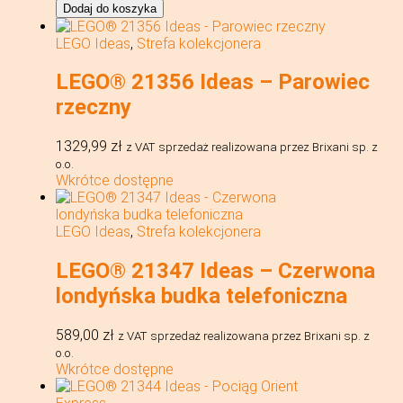
LEGO®
Dodaj do koszyka
21361
Ideas
LEGO Ideas
,
Strefa kolekcjonera
-
Gremliny
LEGO® 21356 Ideas – Parowiec
rozrabiają:
Gizmo
rzeczny
1329,99
zł
z VAT
sprzedaż realizowana przez Brixani sp. z
o.o.
Wkrótce dostępne
LEGO Ideas
,
Strefa kolekcjonera
LEGO® 21347 Ideas – Czerwona
londyńska budka telefoniczna
589,00
zł
z VAT
sprzedaż realizowana przez Brixani sp. z
o.o.
Wkrótce dostępne