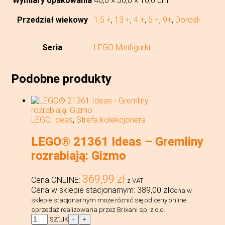
Wymiary opakowania
40,0 × 30,0 × 10,0 cm
Przedział wiekowy
1,5 +
,
13 +
,
4 +
,
6 +
,
9+
,
Dorośli
Seria
LEGO Minifigurki
Podobne produkty
LEGO Ideas
,
Strefa kolekcjonera
LEGO® 21361 Ideas – Gremliny
rozrabiają: Gizmo
369,99
zł
Cena ONLINE:
z VAT
Cena w sklepie stacjonarnym:
389,00
zł
Cena w
sklepie stacjonarnym może różnić się od ceny online.
sprzedaż realizowana przez Brixani sp. z o.o.
ilość
sztuk
-
+