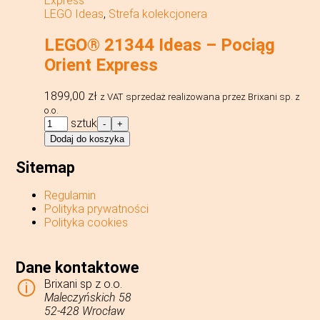
LEGO Ideas
,
Strefa kolekcjonera
LEGO® 21344 Ideas – Pociąg
Orient Express
1899,00
zł
z VAT
sprzedaż realizowana przez Brixani sp. z
o.o.
ilość
sztuk
-
+
LEGO®
Dodaj do koszyka
21344
Ideas
Sitemap
-
Pociąg
Regulamin
Orient
Polityka prywatności
Express
Polityka cookies
Dane kontaktowe
Brixani sp z o.o.
Maleczyńskich 58
52-428 Wrocław