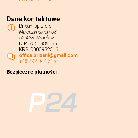
Dane kontaktowe
Brixani sp z o.o.
Maleczyńskich 58
52-428 Wrocław
NIP: 7551939165
KRS: 0000932516
office.brixani@gmail.com
+48 792 044 615
Bezpieczne płatności