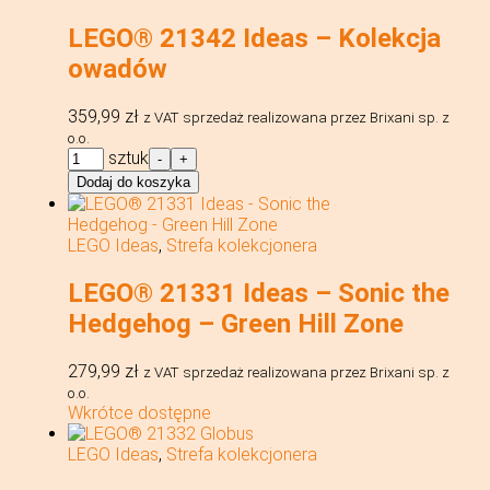
LEGO® 21342 Ideas – Kolekcja
owadów
359,99
zł
z VAT
sprzedaż realizowana przez Brixani sp. z
o.o.
ilość
sztuk
-
+
LEGO®
Dodaj do koszyka
21342
Ideas
-
LEGO Ideas
,
Strefa kolekcjonera
Kolekcja
owadów
LEGO® 21331 Ideas – Sonic the
Hedgehog – Green Hill Zone
279,99
zł
z VAT
sprzedaż realizowana przez Brixani sp. z
o.o.
Wkrótce dostępne
LEGO Ideas
,
Strefa kolekcjonera