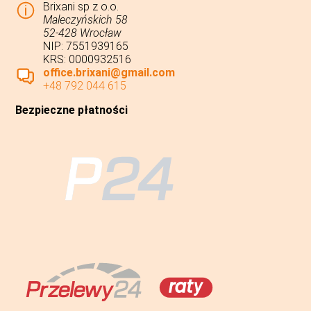
Brixani sp z o.o.
Maleczyńskich 58
52-428 Wrocław
NIP: 7551939165
KRS: 0000932516
office.brixani@gmail.com
+48 792 044 615
Bezpieczne płatności