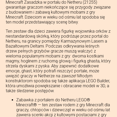
Minecraft Zasadzka w portalu do Netheru (21255)
gwarantuje graczom niekończące się przygody związane
z budowaniem i zabawą kultowymi mobami z gry
Minecraft. Dzieciom w wieku od ośmiu lat spodoba się
ten model przedstawiający scenę bitwy.
Ten zestaw dla dzieci zawiera figurkę wojownika orków z
niestandardową skórką, który podróżuje przez portal do
Netheru, na granicy pomiędzy Karmazynowym Lasem a
Bazaltowymi Deltami. Podczas odkrywania leśnych
drzew pełnych grzybów gracze muszą walczyć z
wieloma popularnymi mobami z gry: dwoma kostkami
magmy, hoglinem z ruchomą głową i figurką ghasta, który
strzela dyskami z pyska. Aby zapewnić dodatkowe
emocje, ghast, który potrafi niszczyć portale, może
uwięzić graczy w Netherze na zawsze! Młodym
konstruktorom spodoba się także aplikacja LEGO Builder,
która umożliwia powiększanie i obracanie modeli w 3D, a
także śledzenie postępów.
Zabawka z portalem do Netheru LEGO®
Minecraft® — ten zestaw rodem z gry Minecraft dla
graczy, chłopców i dziewcząt w wieku od ośmiu lat
zawiera scenki akcji z kultowymi postaciami z gry