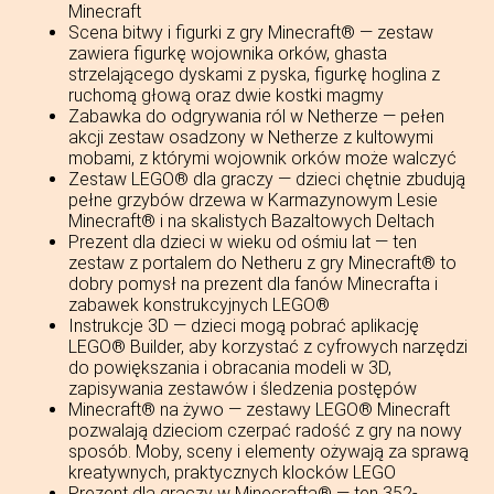
Minecraft
Scena bitwy i figurki z gry Minecraft® — zestaw
zawiera figurkę wojownika orków, ghasta
strzelającego dyskami z pyska, figurkę hoglina z
ruchomą głową oraz dwie kostki magmy
Zabawka do odgrywania ról w Netherze — pełen
akcji zestaw osadzony w Netherze z kultowymi
mobami, z którymi wojownik orków może walczyć
Zestaw LEGO® dla graczy — dzieci chętnie zbudują
pełne grzybów drzewa w Karmazynowym Lesie
Minecraft® i na skalistych Bazaltowych Deltach
Prezent dla dzieci w wieku od ośmiu lat — ten
zestaw z portalem do Netheru z gry Minecraft® to
dobry pomysł na prezent dla fanów Minecrafta i
zabawek konstrukcyjnych LEGO®
Instrukcje 3D — dzieci mogą pobrać aplikację
LEGO® Builder, aby korzystać z cyfrowych narzędzi
do powiększania i obracania modeli w 3D,
zapisywania zestawów i śledzenia postępów
Minecraft® na żywo — zestawy LEGO® Minecraft
pozwalają dzieciom czerpać radość z gry na nowy
sposób. Moby, sceny i elementy ożywają za sprawą
kreatywnych, praktycznych klocków LEGO
Prezent dla graczy w Minecrafta® — ten 352-