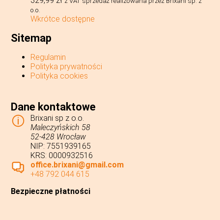
329,99
zł
z VAT
sprzedaż realizowana przez Brixani sp. z
o.o.
Wkrótce dostępne
Sitemap
Regulamin
Polityka prywatności
Polityka cookies
Dane kontaktowe
Brixani sp z o.o.
Maleczyńskich 58
52-428 Wrocław
NIP: 7551939165
KRS: 0000932516
office.brixani@gmail.com
+48 792 044 615
Bezpieczne płatności