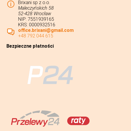
Brixani sp z o.o.
Maleczyńskich 58
52-428 Wrocław
NIP: 7551939165
KRS: 0000932516
office.brixani@gmail.com
+48 792 044 615
Bezpieczne płatności