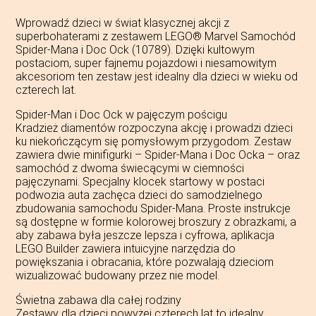
Wprowadź dzieci w świat klasycznej akcji z
superbohaterami z zestawem LEGO® Marvel Samochód
Spider-Mana i Doc Ock (10789). Dzięki kultowym
postaciom, super fajnemu pojazdowi i niesamowitym
akcesoriom ten zestaw jest idealny dla dzieci w wieku od
czterech lat.
Spider-Man i Doc Ock w pajęczym pościgu
Kradzież diamentów rozpoczyna akcję i prowadzi dzieci
ku niekończącym się pomysłowym przygodom. Zestaw
zawiera dwie minifigurki – Spider-Mana i Doc Ocka – oraz
samochód z dwoma świecącymi w ciemności
pajęczynami. Specjalny klocek startowy w postaci
podwozia auta zachęca dzieci do samodzielnego
zbudowania samochodu Spider-Mana. Proste instrukcje
są dostępne w formie kolorowej broszury z obrazkami, a
aby zabawa była jeszcze lepsza i cyfrowa, aplikacja
LEGO Builder zawiera intuicyjne narzędzia do
powiększania i obracania, które pozwalają dzieciom
wizualizować budowany przez nie model.
Świetna zabawa dla całej rodziny
Zestawy dla dzieci powyżej czterech lat to idealny