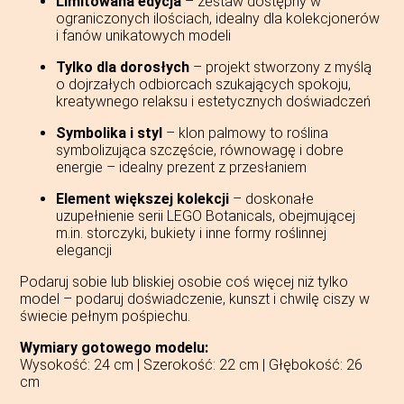
Limitowana edycja
– zestaw dostępny w
ograniczonych ilościach, idealny dla kolekcjonerów
i fanów unikatowych modeli
Tylko dla dorosłych
– projekt stworzony z myślą
o dojrzałych odbiorcach szukających spokoju,
kreatywnego relaksu i estetycznych doświadczeń
Symbolika i styl
– klon palmowy to roślina
symbolizująca szczęście, równowagę i dobre
energie – idealny prezent z przesłaniem
Element większej kolekcji
– doskonałe
uzupełnienie serii LEGO Botanicals, obejmującej
m.in. storczyki, bukiety i inne formy roślinnej
elegancji
Podaruj sobie lub bliskiej osobie coś więcej niż tylko
model – podaruj doświadczenie, kunszt i chwilę ciszy w
świecie pełnym pośpiechu.
Wymiary gotowego modelu:
Wysokość: 24 cm | Szerokość: 22 cm | Głębokość: 26
cm