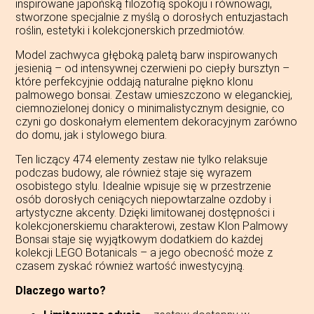
inspirowane japońską filozofią spokoju i równowagi,
stworzone specjalnie z myślą o dorosłych entuzjastach
roślin, estetyki i kolekcjonerskich przedmiotów.
Model zachwyca głęboką paletą barw inspirowanych
jesienią – od intensywnej czerwieni po ciepły bursztyn –
które perfekcyjnie oddają naturalne piękno klonu
palmowego bonsai. Zestaw umieszczono w eleganckiej,
ciemnozielonej donicy o minimalistycznym designie, co
czyni go doskonałym elementem dekoracyjnym zarówno
do domu, jak i stylowego biura.
Ten liczący 474 elementy zestaw nie tylko relaksuje
podczas budowy, ale również staje się wyrazem
osobistego stylu. Idealnie wpisuje się w przestrzenie
osób dorosłych ceniących niepowtarzalne ozdoby i
artystyczne akcenty. Dzięki limitowanej dostępności i
kolekcjonerskiemu charakterowi, zestaw Klon Palmowy
Bonsai staje się wyjątkowym dodatkiem do każdej
kolekcji LEGO Botanicals – a jego obecność może z
czasem zyskać również wartość inwestycyjną.
Dlaczego warto?