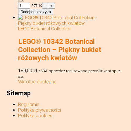
o.o.
ilość
sztuk
-
+
LEGO® 40957
Dodaj do koszyka
Botanical
Collection
-
LEGO Botanical Collection
Wiosenny
wieniec
LEGO® 10342 Botanical
Collection – Piękny bukiet
różowych kwiatów
180,00
zł
z VAT
sprzedaż realizowana przez Brixani sp. z
o.o.
Wkrótce dostępne
Sitemap
Regulamin
Polityka prywatności
Polityka cookies