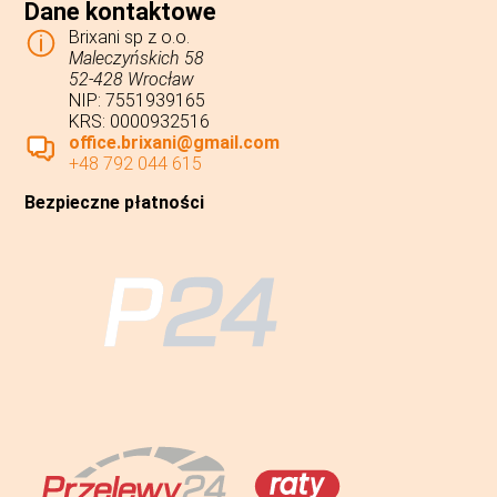
Dane kontaktowe
Brixani sp z o.o.
Maleczyńskich 58
52-428 Wrocław
NIP: 7551939165
KRS: 0000932516
office.brixani@gmail.com
+48 792 044 615
Bezpieczne płatności