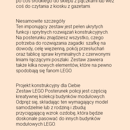
po coś słodkiego do sklepu z pączkami lub weź
coś do czytania z kiosku z gazetami.
Niesamowite szczegóły
Ten imponujący zestaw jest pełen ukrytych
funkcji i sprytnych rozwiązań konstrukcyjnych.
Na posterunku znajdziesz wszystko, czego
potrzeba do rozwiązania zagadki: szafkę na
dowody, celę więzienną, pokój przesłuchań
oraz tablicę spraw kryminalnych z czerwonymi
liniami łączącymi poszlaki. Zestaw zawiera
także kilka nowych elementów, które na pewno
spodobają się fanom LEGO.
Projekt konstrukcyjny dla Ciebie
Zestaw LEGO Posterunek policji jest częścią
kreatywnej kolekcji budynków modułowych.
Odpręż się, składając ten wymagający model
samodzielnie lub z rodziną i zbuduj
przyciągającą wzrok ozdobę, która będzie
doskonale pasować do innych budynków
modułowych LEGO.