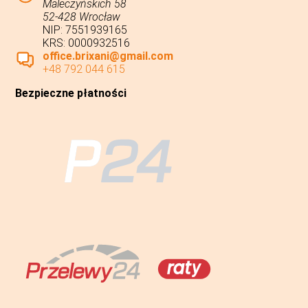
Maleczyńskich 58
52-428 Wrocław
NIP: 7551939165
KRS: 0000932516
office.brixani@gmail.com
+48 792 044 615
Bezpieczne płatności