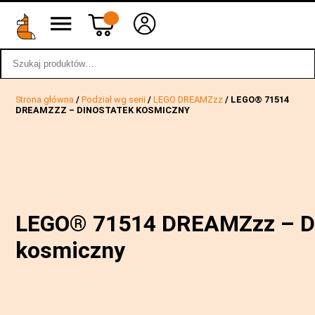
Szukaj:
wstecz
Strona główna
/
Podział wg serii
/
LEGO DREAMZzz
/ LEGO® 71514
DREAMZZZ – DINOSTATEK KOSMICZNY
LEGO® 71514 DREAMZzz – D
kosmiczny