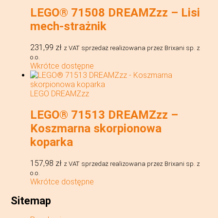
LEGO® 71508 DREAMZzz – Lisi
mech-strażnik
231,99
zł
z VAT
sprzedaż realizowana przez Brixani sp. z
o.o.
Wkrótce dostępne
LEGO DREAMZzz
LEGO® 71513 DREAMZzz –
Koszmarna skorpionowa
koparka
157,98
zł
z VAT
sprzedaż realizowana przez Brixani sp. z
o.o.
Wkrótce dostępne
Sitemap