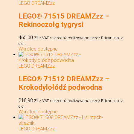
LEGO DREAMZzz
LEGO® 71515 DREAMZzz –
Rekinoczołg tygrysi
465,00
zł
z VAT
sprzedaż realizowana przez Brixani sp. z
o.o.
Wkrótce dostępne
LEGO DREAMZzz
LEGO® 71512 DREAMZzz –
Krokodylołódź podwodna
218,98
zł
z VAT
sprzedaż realizowana przez Brixani sp. z
o.o.
Wkrótce dostępne
LEGO DREAMZzz