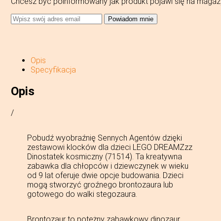
Chcesz być poinformowany jak produkt pojawi się na magaz
Powiadom mnie
Opis
Specyfikacja
Opis
/
Pobudź wyobraźnię Sennych Agentów dzięki
zestawowi klocków dla dzieci LEGO DREAMZzz
Dinostatek kosmiczny (71514). Ta kreatywna
zabawka dla chłopców i dziewczynek w wieku
od 9 lat oferuje dwie opcje budowania. Dzieci
mogą stworzyć groźnego brontozaura lub
gotowego do walki stegozaura.
Brontozaur to potężny zabawkowy dinozaur