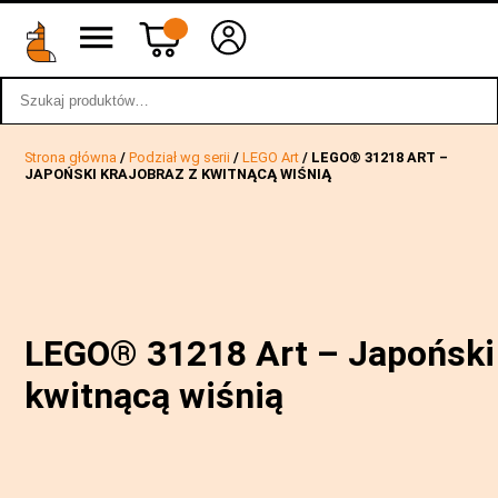
Szukaj:
wstecz
Strona główna
/
Podział wg serii
/
LEGO Art
/ LEGO® 31218 ART –
JAPOŃSKI KRAJOBRAZ Z KWITNĄCĄ WIŚNIĄ
LEGO® 31218 Art – Japoński 
kwitnącą wiśnią