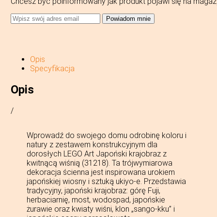
Chcesz być poinformowany jak produkt pojawi się na magaz
Powiadom mnie
Opis
Specyfikacja
Opis
/
Wprowadź do swojego domu odrobinę koloru i
natury z zestawem konstrukcyjnym dla
dorosłych LEGO Art Japoński krajobraz z
kwitnącą wiśnią (31218). Ta trójwymiarowa
dekoracja ścienna jest inspirowana urokiem
japońskiej wiosny i sztuką ukiyo-e. Przedstawia
tradycyjny, japoński krajobraz: górę Fuji,
herbaciarnię, most, wodospad, japońskie
żurawie oraz kwiaty wiśni, klon „sango-kku” i