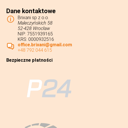
Dane kontaktowe
Brixani sp z o.o.
Maleczyńskich 58
52-428 Wrocław
NIP: 7551939165
KRS: 0000932516
office.brixani@gmail.com
+48 792 044 615
Bezpieczne płatności