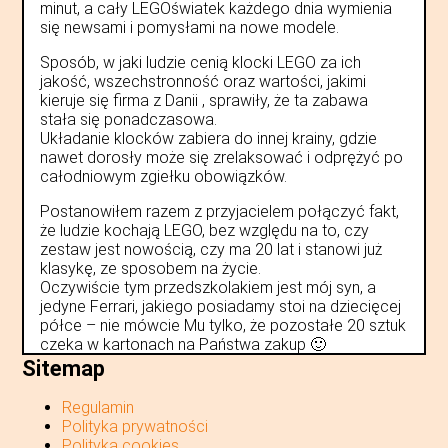
minut, a cały LEGOświatek każdego dnia wymienia
się newsami i pomysłami na nowe modele.
Sposób, w jaki ludzie cenią klocki LEGO za ich
jakość, wszechstronność oraz wartości, jakimi
kieruje się firma z Danii , sprawiły, że ta zabawa
stała się ponadczasowa.
Układanie klocków zabiera do innej krainy, gdzie
nawet dorosły może się zrelaksować i odprężyć po
całodniowym zgiełku obowiązków.
Postanowiłem razem z przyjacielem połączyć fakt,
że ludzie kochają LEGO, bez względu na to, czy
zestaw jest nowością, czy ma 20 lat i stanowi już
klasykę, ze sposobem na życie.
Oczywiście tym przedszkolakiem jest mój syn, a
jedyne Ferrari, jakiego posiadamy stoi na dziecięcej
półce – nie mówcie Mu tylko, że pozostałe 20 sztuk
czeka w kartonach na Państwa zakup 🙂
Sitemap
Regulamin
Polityka prywatności
Polityka cookies