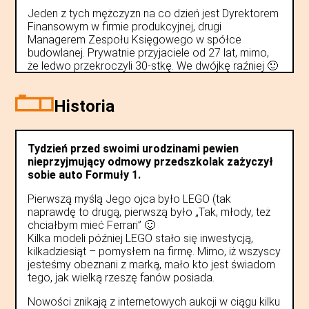
Jeden z tych mężczyzn na co dzień jest Dyrektorem
Finansowym w firmie produkcyjnej, drugi
Managerem Zespołu Księgowego w spółce
budowlanej. Prywatnie przyjaciele od 27 lat, mimo,
że ledwo przekroczyli 30-stkę. We dwójkę raźniej 🙂
Historia
Tydzień przed swoimi urodzinami pewien
nieprzyjmujący odmowy przedszkolak zażyczył
sobie auto Formuły 1.
Pierwszą myślą Jego ojca było LEGO (tak
naprawdę to drugą, pierwszą było „Tak, młody, też
chciałbym mieć Ferrari” 🙂
Kilka modeli później LEGO stało się inwestycją,
kilkadziesiąt – pomysłem na firmę. Mimo, iż wszyscy
jesteśmy obeznani z marką, mało kto jest świadom
tego, jak wielką rzeszę fanów posiada.
Nowości znikają z internetowych aukcji w ciągu kilku