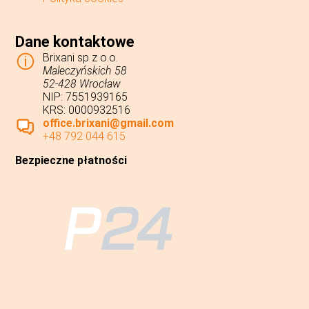
Dane kontaktowe
Brixani sp z o.o.
Maleczyńskich 58
52-428 Wrocław
NIP: 7551939165
KRS: 0000932516
office.brixani@gmail.com
+48 792 044 615
Bezpieczne płatności